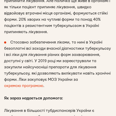
припинити лікування. Але паличка ще живе в організмі і
як тільки пацієнт припиняє лікування, швидко
відвойовує втрачені місця організмі, формуються стійкі
форми. 20% хворих на чутливі форми та понад 40%
пацієнтів з резистентним туберкульозом в Україні
припиняють лікування.
Стосовно забезпечення ліками, то нині в Україні
безоплатні всі заходи вчасної діагностики туберкульозу
і всі ліки для лікування різних форм захворювання,
доступні у світі. У 2019 році ми зареєстрували та
закупили найсучасніші препарати для лікування
туберкульозу, які дозволяють вилікувати навіть хронічні
форми. Ліки закуповує МОЗ України за
окремою програмою
.
Як зараз надається допомога:
Лікування в більшості тубдиспансерів України є