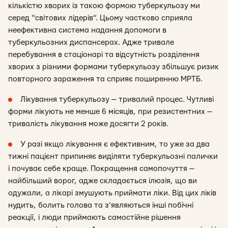
кількістю хворих із такою формою туберкульозу ми
серед “світових лідерів”. Цьому частково сприяла
неефективна система надання допомоги в
туберкульозних диспансерах. Адже тривале
перебування в стаціонарі та відсутність розділення
хворих з різними формами туберкульозу збільшує ризик
повторного зараження та сприяє поширенню МРТБ.
Лікування туберкульозу — тривалий процес. Чутливі
форми лікують не менше 6 місяців, при резистентних —
тривалість лікування може досягти 2 років.
У разі якщо лікування є ефективним, то уже за два
тижні пацієнт припиняє виділяти туберкульозні палички
і почуває себе краще. Покращення самопочуття —
найбільший ворог, адже складається ілюзія, що ви
одужали, а лікарі змушують приймати ліки. Від цих ліків
нудить, болить голова та з’являються інші побічні
реакції, і люди приймають самостійне рішення