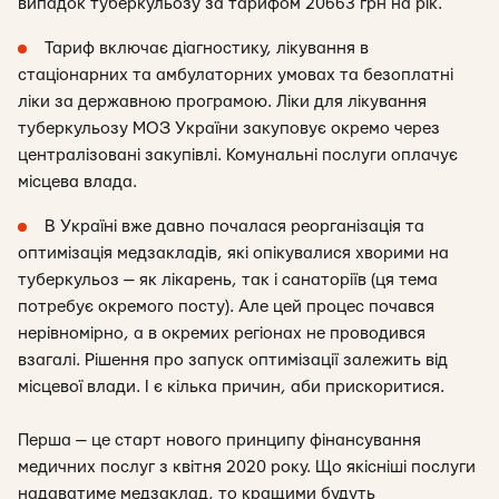
випадок туберкульозу за тарифом 20663 грн на рік.
Тариф включає діагностику, лікування в
стаціонарних та амбулаторних умовах та безоплатні
ліки за державною програмою. Ліки для лікування
туберкульозу МОЗ України закуповує окремо через
централізовані закупівлі. Комунальні послуги оплачує
місцева влада.
В Україні вже давно почалася реорганізація та
оптимізація медзакладів, які опікувалися хворими на
туберкульоз — як лікарень, так і санаторіїв (ця тема
потребує окремого посту). Але цей процес почався
нерівномірно, а в окремих регіонах не проводився
взагалі. Рішення про запуск оптимізації залежить від
місцевої влади. І є кілька причин, аби прискоритися.
Перша — це старт нового принципу фінансування
медичних послуг з квітня 2020 року. Що якісніші послуги
надаватиме медзаклад, то кращими будуть