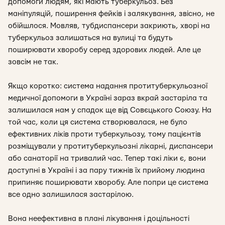
допомоги людям, які мають туберкульоз. Без
маніпуляцій, поширення фейків і залякування, звісно, не
обійшлося. Мовляв, тубдиспансери закриють, хворі на
туберкульоз залишаться на вулиці та будуть
поширювати хворобу серед здорових людей. Але це
зовсім не так.
Якщо коротко: система надання протитуберкульозної
медичної допомоги в Україні зараз вкрай застаріла та
залишилася нам у спадок ще від Совєцького Союзу. На
той час, коли ця система створювалася, не було
ефективних ліків проти туберкульозу, тому пацієнтів
розміщували у протитуберкульозні лікарні, диспансери
або санаторії на тривалий час. Тепер такі ліки є, вони
доступні в Україні і за пару тижнів їх прийому людина
припиняє поширювати хворобу. Але попри це система
все одно залишилася застарілою.
Вона неефективна в плані лікування і доцільності