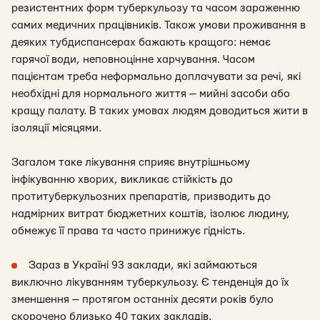
резистентних форм туберкульозу та часом зараженню
самих медичних працівників. Також умови проживання в
деяких тубдиспансерах бажають кращого: немає
гарячої води, неповноцінне харчування. Часом
пацієнтам треба неформально доплачувати за речі, які
необхідні для нормального життя — мийні засоби або
кращу палату. В таких умовах людям доводиться жити в
ізоляції місяцями.
Загалом таке лікування сприяє внутрішньому
інфікуванню хворих, викликає стійкість до
протитуберкульозних препаратів, призводить до
надмірних витрат бюджетних коштів, ізолює людину,
обмежує її права та часто принижує гідність.
Зараз в Україні 93 заклади, які займаються
виключно лікуванням туберкульозу. Є тенденція до їх
зменшення — протягом останніх десяти років було
скорочено близько 40 таких закладів.