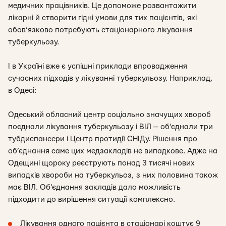
медичних працівників. Це допоможе розвантажити
лікарні й створити гідні умови для тих пацієнтів, які
обов’язково потребують стаціонарного лікування
туберкульозу.
І в Україні вже є успішні приклади впровадження
сучасних підходів у лікуванні туберкульозу. Наприклад,
в Одесі:
Одеський обласний центр соціально значущих хвороб
поєднали лікування туберкульозу і ВІЛ — об’єднали три
тубдиспансери і Центр протидії СНІДу. Рішення про
об’єднання саме цих медзакладів не випадкове. Адже на
Одещині щороку реєструють понад 3 тисячі нових
випадків хвороби на туберкульоз, з них половина також
має ВІЛ. Об’єднання закладів дало можливість
підходити до вирішення ситуації комплексно.
Лікування одного пацієнта в стаціонарі коштує 9