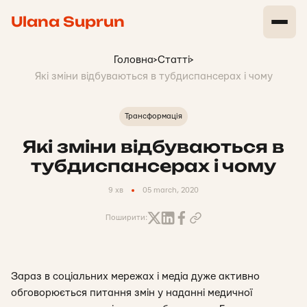
Ulana Suprun
Головна
>
Статті
>
Які зміни відбуваються в тубдиспансерах і чому
Трансформація
Які зміни відбуваються в
тубдиспансерах і чому
9 хв
05 march, 2020
Поширити:
Зараз в соціальних мережах і медіа дуже активно
обговорюється питання змін у наданні медичної