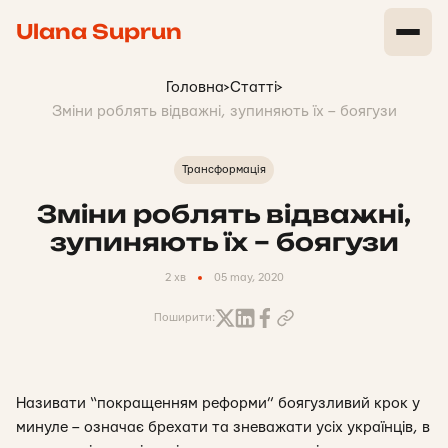
Ulana Suprun
Головна
>
Статті
>
Зміни роблять відважні, зупиняють їх – боягузи
Трансформація
Зміни роблять відважні,
зупиняють їх – боягузи
2 хв
05 may, 2020
Поширити:
Називати “покращенням реформи” боягузливий крок у
минуле – означає брехати та зневажати усіх українців, в