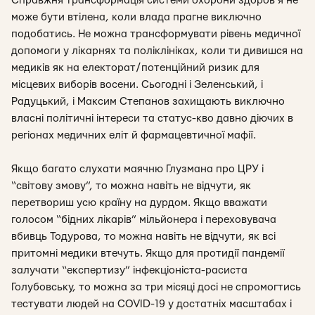
Справжня трансформація системи охорони здоров’я не
може бути втілена, коли влада прагне виключно
подобатись. Не можна трансформувати рівень медичної
допомоги у лікарнях та поліклініках, коли ти дивишся на
медиків як на електорат/потенційний ризик для
місцевих виборів восени. Сьогодні і Зеленський, і
Радуцький, і Максим Степанов захищають виключно
власні політичні інтереси та статус-кво давно діючих в
регіонах медичних еліт й фармацевтичної мафії.
Якщо багато слухати маячню Глузмана про ЦРУ і
“світову змову”, то можна навіть не відчути, як
перетвориш усю країну на дурдом. Якщо вважати
голосом “бідних лікарів” мільйонера і переховувача
вбивць Тодурова, то можна навіть не відчути, як всі
притомні медики втечуть. Якщо для протидії пандемії
залучати “експертизу” інфекціоніста-расиста
Голубовську, то можна за три місяці досі не спромогтись
тестувати людей на COVID-19 у достатніх масштабах і