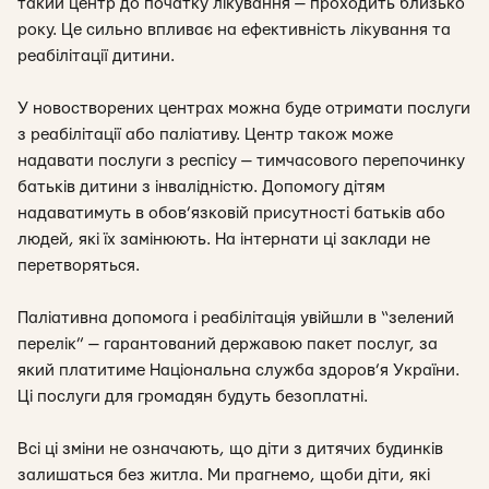
такий центр до початку лікування — проходить близько
року. Це сильно впливає на ефективність лікування та
реабілітації дитини.
У новостворених центрах можна буде отримати послуги
з реабілітації або паліативу. Центр також може
надавати послуги з респісу — тимчасового перепочинку
батьків дитини з інвалідністю. Допомогу дітям
надаватимуть в обов’язковій присутності батьків або
людей, які їх замінюють. На інтернати ці заклади не
перетворяться.
Паліативна допомога і реабілітація увійшли в “зелений
перелік” — гарантований державою пакет послуг, за
який платитиме Національна служба здоров’я України.
Ці послуги для громадян будуть безоплатні.
Всі ці зміни не означають, що діти з дитячих будинків
залишаться без житла. Ми прагнемо, щоби діти, які