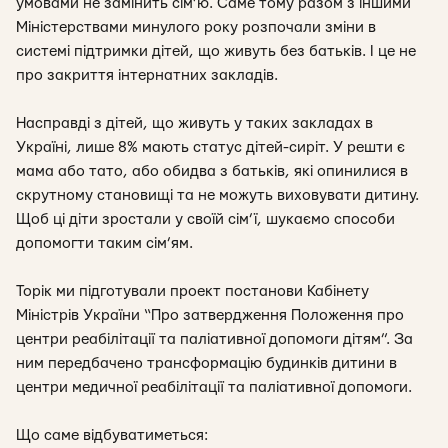
умовами не замінить сім’ю. Саме тому разом з іншими
Міністерствами минулого року розпочали зміни в
системі підтримки дітей, що живуть без батьків. І це не
про закриття інтернатних закладів.
Насправді з дітей, що живуть у таких закладах в
Україні, лише 8% мають статус дітей-сиріт. У решти є
мама або тато, або обидва з батьків, які опинилися в
скрутному становищі та не можуть виховувати дитину.
Щоб ці діти зростали у своїй сім’ї, шукаємо способи
допомогти таким сім’ям.
Торік ми підготували проект постанови Кабінету
Міністрів України “Про затвердження Положення про
центри реабілітації та паліативної допомоги дітям”. За
ним передбачено трансформацію будинків дитини в
центри медичної реабілітації та паліативної допомоги.
Що саме відбуватиметься: