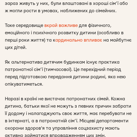
зараз живуть у них, були влаштовані в хороші сім’ї або
ж могли рости в умовах, наближених до сімейних.
Таке середовище
вкрай важливе
для фізичного,
емоційного і психічного розвитку дитини (особливо в
перші роки життя) та к
ардинально впливає
на майбутнє
цих дітей.
Як альтернатива дитячим будинкам існує практика
патронатної сім’ї (тимчасової). Це перехідний період
перед підготовкою передання дитини родині, яка нею
опікуватиметься.
Наразі в країні не вистачає патронатних сімей. Кожна
дитина, батьки якої не можуть з певних причин забрати
її додому і налагоджують своє життя, має перебувати не
в інтернаті, а в патронатній сім’ї. Місцеві департаменти
охорони здоров’я та управління соцзахисту мають
активно займатися впровадженням цих змін.