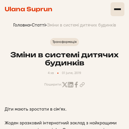
Ulana Suprun
Головна
>
Статті
>
Зміни в системі дитячих будинків
Трансформація
Зміни в системі дитячих
будинків
4 хв
01 june, 2019
Поширити:
Діти мають зростати в сім’ях.
Жоден зразковий інтернатний заклад з найкращими