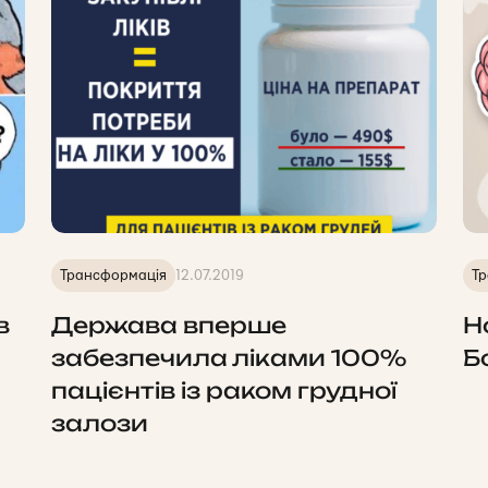
Трансформація
12.07.2019
Тр
в
Держава вперше
Н
забезпечила ліками 100%
Б
пацієнтів із раком грудної
залози