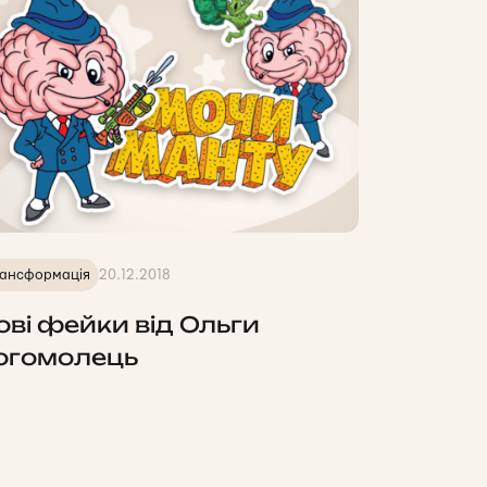
ансформація
20.12.2018
ові фейки від Ольги
огомолець