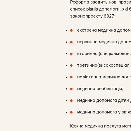
Реформа вводить нові прави
список рівнів допомоги, які
законопроекту 6327:
екстрена медична допом
первинна медична допомог
вторинна (спеціалізован
третинна(високоспеціалі
паліативна медична доп
медична реабілітація;
медична допомога дітям д
медична допомога у зв’яз
Кожна медична послуга мати