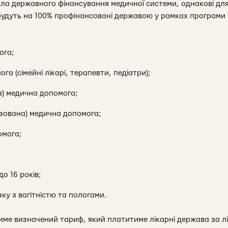
ла державного фінансування медичної системи, однакові дл
 будуть на 100% профінансовані державою у рамках програми 
ога;
а (сімейні лікарі, терапевти, педіатри);
а) медична допомога;
зована) медична допомога;
омога;
о 16 років;
ку з вагітністю та пологами.
ме визначений тариф, який платитиме лікарні держава за лі