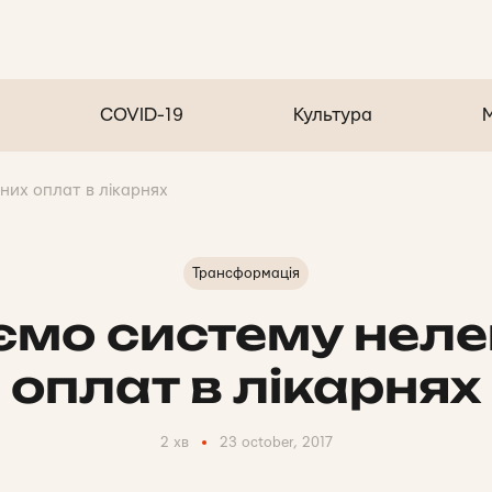
COVID-19
Культура
них оплат в лікарнях
Трансформація
ємо систему неле
оплат в лікарнях
2 хв
23 october, 2017