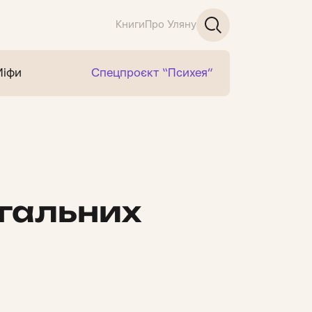
Книги
Про Уляну
Міфи
Спецпроєкт “Психея”
гальних