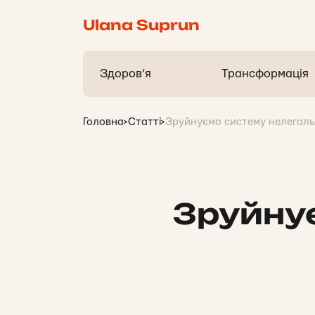
Ulana Suprun
Здоров’я
Трансформація
Головна
>
Статті
>
Зруйнуємо систему нелегаль
Зруйну