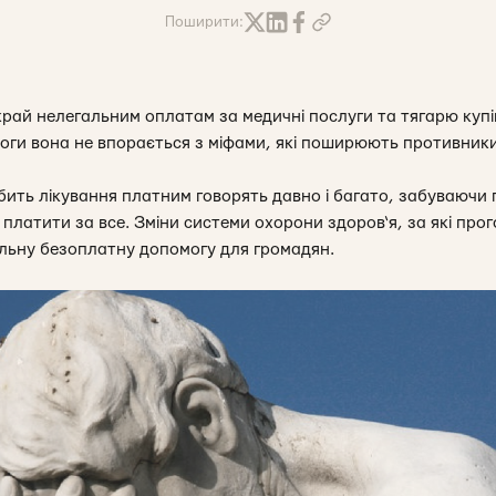
Поширити:
й нелегальним оплатам за медичні послуги та тягарю купівлі
моги вона не впорається з міфами, які поширюють противники
ить лікування платним говорять давно і багато, забуваючи 
і платити за все. Зміни системи охорони здоров‘я, за які пр
льну безоплатну допомогу для громадян.