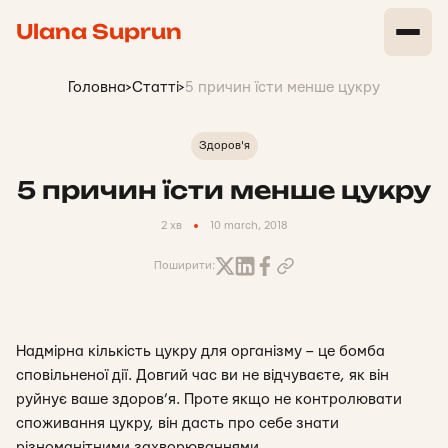
Ulana Suprun
Головна
>
Статті
>
5 причин їсти менше цукру
Здоров'я
5 причин їсти менше цукру
2 хв
10 march, 2018
Поширити:
Надмірна кількість цукру для організму – це бомба
сповільненої дії. Довгий час ви не відчуваєте, як він
руйнує ваше здоров’я. Проте якщо не контролювати
споживання цукру, він дасть про себе знати
різноманітними захворюваннями.