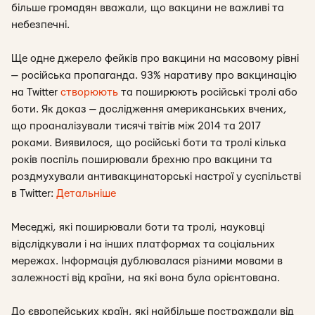
більше громадян вважали, що вакцини не важливі та
небезпечні.
Ще одне джерело фейків про вакцини на масовому рівні
— російська пропаганда. 93% наративу про вакцинацію
на Twitter
створюють
та поширюють російські тролі або
боти. Як доказ — дослідження американських вчених,
що проаналізували тисячі твітів між 2014 та 2017
роками. Виявилося, що російські боти та тролі кілька
років поспіль поширювали брехню про вакцини та
роздмухували антивакцинаторські настрої у суспільстві
в Twitter:
Детальніше
Меседжі, які поширювали боти та тролі, науковці
відслідкували і на інших платформах та соціальних
мережах. Інформація дублювалася різними мовами в
залежності від країни, на які вона була орієнтована.
До європейських країн, які найбільше постраждали від