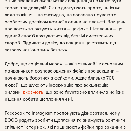
У цивілізованих суспільствах вакцинація не може бути
темою для дискусій. Як не дискутують про те, чи існує
сила тяжіння — це очевидно, це доведено наукою та
особистим досвідом кожної людини на планеті. Вакцини
працюють та рятують життя — це факт. Щеплення — це
єдиний спосіб врятуватися від безлічі смертельних
хвороб. Підривати довіру до вакцин = це ставити під
загрозу національну безпеку.
Добре, що соціальні мережі — які зазвичай і є основним
майданчиком розповсюдження фейків про вакцини —
починають боротися з фейками. Адже близько 70%
людей, що шукають інформацію про вакцинацію
онлайн,
вказують
, що вона ґрунтовно вплинула на їхнє
рішення робити щеплення чи ні.
Facebook та Instagram пропонують дізнаватися, чому
ВООЗ радить зробити щеплення та знижують рейтинги
спільнот і сторінок, які поширюють фейки про вакцини в