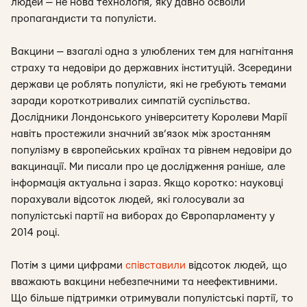
людей — не нова технологія, яку давно освоїли
пропагандисти та популісти.
Вакцини — взагалі одна з улюблених тем для нагнітання
страху та недовіри до державних інституцій. Зсередини
держави це роблять популісти, які не гребують темами
заради короткотривалих симпатій суспільства.
Дослідники Лондонського університету Королеви Марії
навіть простежили значний зв’язок між зростанням
популізму в європейських країнах та рівнем недовіри до
вакцинації. Ми писали про це дослідження раніше, але
інформація актуальна і зараз. Якщо коротко: науковці
порахували відсоток людей, які голосували за
популістські партії на виборах до Європарламенту у
2014 році.
Потім з цими цифрами
співставили
відсоток людей, що
вважають вакцини небезпечними та неефективними.
Що більше підтримки отримували популістські партії, то