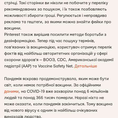
стрічці. Такі сторінки ви ніколи не побачите у переліку
рекомендованих за пошуком, і їх також позбавляють
можливості збирати гроші. Регулюється і неправдива
реклама та гештеги, за якими можна знайти фейки про
вакцини.
Pinterest також вирішив посилити методи боротьби з
дезінформацією. Тепер під час пошуку термінів,
пов’язаних із вакцинацією, користувач отримує перелік
фактів від найбільш авторитетних організацій у сфері
охорони здоров’я — ВООЗ, CDC, Американської академії
педіатрії (AAP) та Vaccine Safety Net.
Детальніше
Пандемія яскраво продемонструвала, яким може бути
світ, коли немає потрібної вакцини. За офіційними
даними
, на COVID-19 вже захворіли понад 6 мільйонів
людей та понад 366 тисяч померли. Наразі ніхто не
може сказати, коли пандемія закінчиться. Тому вакцина
від нового вірусу є одним із найбільш очікуваних
винаходів людства.