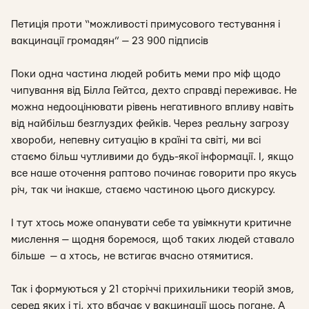
Петиція проти “можливості примусового тестування і
вакцинації громадян” — 23 900 підписів
Поки одна частина людей робить меми про міф щодо
чипування від Білла Гейтса, дехто справді переживає. Не
можна недооцінювати рівень негативного впливу навіть
від найбільш безглуздих фейків. Через реальну загрозу
хвороби, непевну ситуацію в країні та світі, ми всі
стаємо більш чутливими до будь-якої інформації. І, якщо
все наше оточення раптово починає говорити про якусь
річ, так чи інакше, стаємо частиною цього дискурсу.
І тут хтось може опанувати себе та увімкнути критичне
мислення — щодня боремося, щоб таких людей ставало
більше — а хтось, не встигає вчасно отямитися.
Так і формуються у 21 сторіччі прихильники теорій змов,
серед яких і ті, хто вбачає у вакцинації щось погане. А