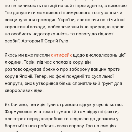
потім виникають петиції на сайті президента, з вимогою
“не допустити можливості примусового тестування чи
вакцинування громадян України, зважаючи на ті чи інші
карантинні заходи, забезпечивши їхнє природнє право
на особисту недоторканність та повагу до гідності
особи”. Автором її Сергій Гула.
Якось ми вже писали
антифейк
щодо висловлювань цієї
людини. Торік, під час спалахів кору, він
розповсюджував брехню про заборону вакцин проти
кору в Японії. Тепер, на фоні пандемії та суспільної
напруги, знов утворився більш сприятливий ґрунт для
хворобливих ідей.
Як бачимо, петиція Гули отримала відгук у суспільства.
Формулювання в тексті туманні й там відсутні факти,
але страх перед хворобою та недовіра до держави у
боротьбі з нею роблять свою справу. Гра на емоціях