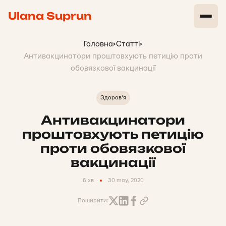
Ulana Suprun
Головна
>
Статті
>
Антивакцинатори проштовхують петицію проти
обовязкової вакцинації
Здоров'я
Антивакцинатори
проштовхують петицію
проти обовязкової
вакцинації
6 хв
30 may, 2020
Поширити: