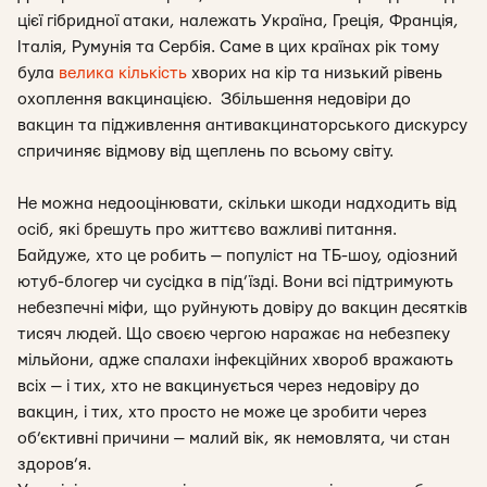
цієї гібридної атаки, належать Україна, Греція, Франція,
Італія, Румунія та Сербія. Саме в цих країнах рік тому
була
велика кількість
хворих на кір та низький рівень
охоплення вакцинацією. Збільшення недовіри до
вакцин та підживлення антивакцинаторського дискурсу
спричиняє відмову від щеплень по всьому світу.
Не можна недооцінювати, скільки шкоди надходить від
осіб, які брешуть про життєво важливі питання.
Байдуже, хто це робить — популіст на ТБ-шоу, одіозний
ютуб-блогер чи сусідка в під’їзді. Вони всі підтримують
небезпечні міфи, що руйнують довіру до вакцин десятків
тисяч людей. Що своєю чергою наражає на небезпеку
мільйони, адже спалахи інфекційних хвороб вражають
всіх — і тих, хто не вакцинується через недовіру до
вакцин, і тих, хто просто не може це зробити через
об’єктивні причини — малий вік, як немовлята, чи стан
здоров’я.