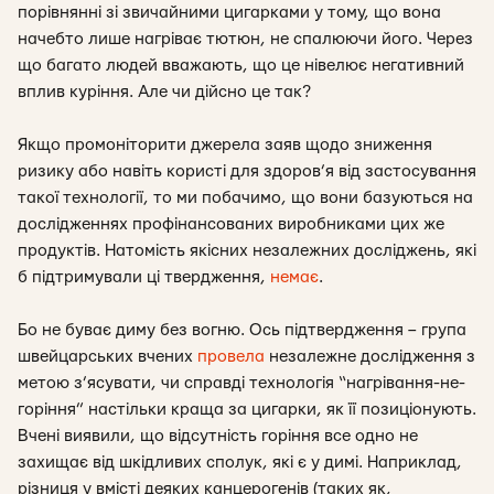
порівнянні зі звичайними цигарками у тому, що вона
начебто лише нагріває тютюн, не спалюючи його. Через
що багато людей вважають, що це нівелює негативний
вплив куріння. Але чи дійсно це так?
Якщо промоніторити джерела заяв щодо зниження
ризику або навіть користі для здоров’я від застосування
такої технології, то ми побачимо, що вони базуються на
дослідженнях профінансованих виробниками цих же
продуктів. Натомість якісних незалежних досліджень, які
б підтримували ці твердження,
немає
.
Бо не буває диму без вогню. Ось підтвердження – група
швейцарських вчених
провела
незалежне дослідження з
метою з’ясувати, чи справді технологія “нагрівання-не-
горіння” настільки краща за цигарки, як її позиціонують.
Вчені виявили, що відсутність горіння все одно не
захищає від шкідливих сполук, які є у димі. Наприклад,
різниця у вмісті деяких канцерогенів (таких як,