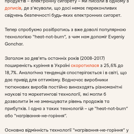
продуктів – електронну сигарету – ми писали в одному з
дописів
, де з’ясували, що досі немає переконливих
свідчень безпечності будь-яких електронних сигарет.
Тепер спробуємо розібратись з вже доволі популярною
технологією “heat-not-burn”, з чим нам допоміг Evgeniy
Gonchar.
Загалом за дев’ять останніх років (2008-2017)
поширеність куріння в Україні
скоротилася
з 25,6% до
18,7%. Аналогічна тенденція спостерігається і в світі, що
дає привід для оптимізму. Водночас виробники
тютюнових виробів постійно винаходять різноманітні
наукові та маркетингові технології, які могли б
дозволити їм не зменшувати рівень продажів та
прибутків. І одна з таких технологій – це “heat-not-burn”
або “нагрівання-не-горіння”.
Основна відмінність технології “нагрівання-не-горіння” у