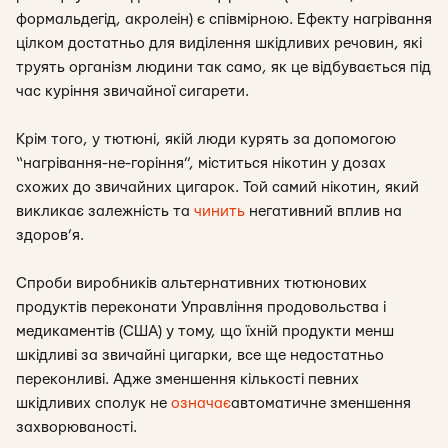
формальдегід, акролеін) є співмірною. Ефекту нагрівання
цілком достатньо для виділення шкідливих речовин, які
труять організм людини так само, як це відбувається під
час куріння звичайної сигарети.
Крім того, у тютюні, якій люди курять за допомогою
“нагрівання-не-горіння”, міститься нікотин у дозах
схожих до звичайних цигарок. Той самий нікотин, який
викликає залежність та
чинить
негативний вплив на
здоров’я.
Спроби виробників альтернативних тютюнових
продуктів переконати Управління продовольства і
медикаментів (США) у тому, що їхній продукти менш
шкідливі за звичайні цигарки, все ще недостатньо
переконливі. Адже зменшення кількості певних
шкідливих сполук не
означає
автоматичне зменшення
захворюваності.