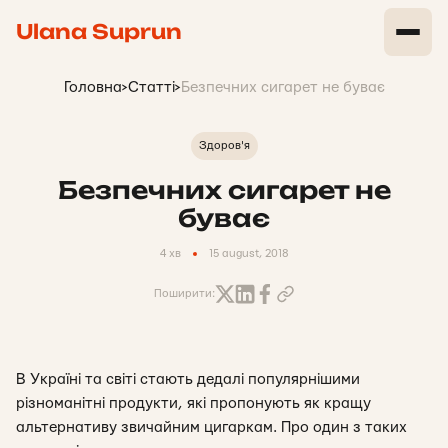
Ulana Suprun
Головна
>
Статті
>
Безпечних сигарет не буває
Здоров'я
Безпечних сигарет не
буває
4 хв
15 august, 2018
Поширити:
В Україні та світі стають дедалі популярнішими
різноманітні продукти, які пропонують як кращу
альтернативу звичайним цигаркам. Про один з таких