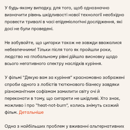
У будь-якому випадку, для того, щоб однозначно
визначити рівень шкідливості нової технології необхідно
провести тривалі в часі епідеміологічні дослідження, які
досі не були проведені.
Не забувайте, що цигарки також не завжди вважалися
небезпечними! Тільки після того як пройшли роки,
людство на глобальному рівні дійшло висновку щодо
всього негативного спектру наслідків куріння.
У фільмі “Дякую вам за куріння” красномовно зображені
спроби одного з лобістів тютюнового бізнесу завдяки
різноманітним софізмам замилити світу очі й
переконати в тому, що сигарети не шкідливі. Хто знає,
можливо і про “heat-not-burn”, колись знімуть схожий
фільм.
Детальніше
Одна з найбільших проблем у вживанні альтернативних