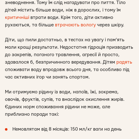
зневоднення. Тому їм слід нагадувати про пиття. Тіло
дітей містить більше води, ніж в дорослих, і тому їм
критичніші
втрати води. Крім того, діти активно
рухаються, та більше
втрачають вологу
через шкіру.
Діти, що пили достатньо, в тестах на увагу і пам’ять
мали кращі результати. Недостатня гідрація призводить
до закрепів, поганого травлення, агресії й просто,
здавалося б, безпричинного вередування. Дітям
радять
споживати воду впродовж всього дня, та особливо під
час активних ігор чи занять спортом.
Ми отримуємо рідину із води, напоїв, їжі, зокрема,
овочів, фруктів, супів, та внаслідок окислення жирів.
Єдиних норм споживання рідини не може, але
приблизно поради такі:
Немовлятам від 8 місяців: 150 мл/кг ваги на день