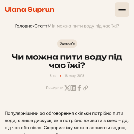
Ulana Suprun
Головна
>
Статті
>
Чи можна пити воду під час їжі?
Здоров'я
Чи можна пити воду під
час їжі?
3 хв
16 may, 2018
Поширити:
Популярнішими за обговорення скільки потрібно пити
води, є лише дискусії, як її потрібно вживати з їжею – до,
під час або після. Сюрприз: їжу можна запивати водою,