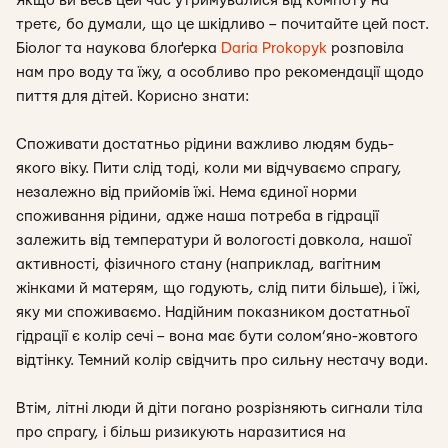
Якщо ви весь цей час утримувалися від компоту на
третє, бо думали, що це шкідливо – почитайте цей пост.
Біолог та наукова блоґерка
Daria Prokopyk
розповіла
нам про воду та їжу, а особливо про рекомендації щодо
пиття для дітей. Корисно знати:
Споживати достатньо рідини важливо людям будь-
якого віку. Пити слід тоді, коли ми відчуваємо спрагу,
незалежно від прийомів їжі. Нема єдиної норми
споживання рідини, адже наша потреба в гідрації
залежить від температури й вологості довкола, нашої
активності, фізичного стану (наприклад, вагітним
жінками й матерям, що годують, слід пити більше), і їжі,
яку ми споживаємо. Надійним показником достатньої
гідрації є колір сечі – вона має бути солом’яно-жовтого
відтінку. Темний колір свідчить про сильну нестачу води.
Втім, літні люди й діти погано розрізняють сигнали тіла
про спрагу, і більш ризикують наразитися на