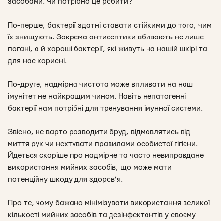
засобами. Чи потрібно це робити?
По-перше, бактерії здатні ставати стійкими до того, чим
їх знищують. Зокрема антисептики вбивають не лише
погані, а й хороші бактерії, які живуть на нашій шкірі та
для нас корисні.
По-друге, надмірна чистота може впливати на наш
імунітет не найкращим чином. Навіть непатогенні
бактерії нам потрібні для тренування імунної системи.
Звісно, не варто розводити бруд, відмовлятись від
миття рук чи нехтувати правилами особистої гігієни.
Йдеться скоріше про надмірне та часто невиправдане
використання мийних засобів, що може мати
потенційну шкоду для здоров’я.
Про те, чому бажано мінімізувати використання великої
кількості мийних засобів та дезінфектантів у своєму