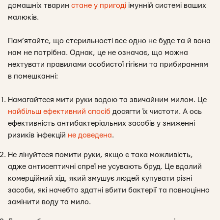
домашніх тварин
стане у пригоді
імунній системі ваших
малюків.
Пам’ятайте, що стерильності все одно не буде та й вона
нам не потрібна. Однак, це не означає, що можна
нехтувати правилами особистої гігієни та прибиранням
в помешканні:
Намагайтеся мити руки водою та звичайним милом. Це
найбільш ефективний спосіб
досягти їх чистоти. А ось
ефективність антибактеріальних засобів у зниженні
ризиків інфекцій
не доведена
.
Не лінуйтеся помити руки, якщо є така можливість,
адже антисептичні спреї не усувають бруд. Це вдалий
комерційний хід, який змушує людей купувати різні
засоби, які начебто здатні вбити бактерії та повноцінно
замінити воду та мило.