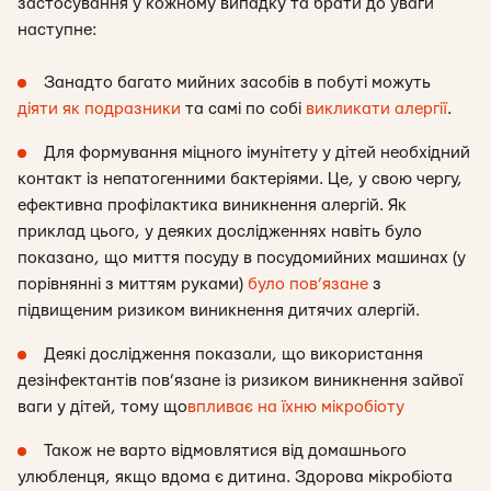
застосування у кожному випадку та брати до уваги
наступне:
Занадто багато мийних засобів в побуті можуть
діяти як подразники
та самі по собі
викликати алергії
.
Для формування міцного імунітету у дітей необхідний
контакт із непатогенними бактеріями. Це, у свою чергу,
ефективна профілактика виникнення алергій. Як
приклад цього, у деяких дослідженнях навіть було
показано, що миття посуду в посудомийних машинах (у
порівнянні з миттям руками)
було пов’язане
з
підвищеним ризиком виникнення дитячих алергій.
Деякі дослідження показали, що використання
дезінфектантів пов’язане із ризиком виникнення зайвої
ваги у дітей, тому що
впливає на їхню мікробіоту
Також не варто відмовлятися від домашнього
улюбленця, якщо вдома є дитина. Здорова мікробіота