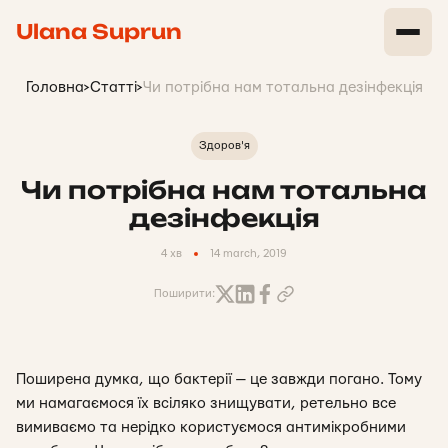
Ulana Suprun
Головна
>
Статті
>
Чи потрібна нам тотальна дезінфекція
Здоров'я
Чи потрібна нам тотальна
дезінфекція
4 хв
14 march, 2019
Поширити:
Поширена думка, що бактерії — це завжди погано. Тому
ми намагаємося їх всіляко знищувати, ретельно все
вимиваємо та нерідко користуємося антимікробними