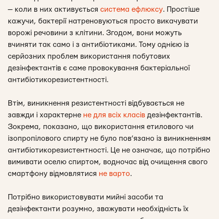
— коли в них активується
система ефлюксу
. Простіше
кажучи, бактерії натреновуються просто викачувати
ворожі речовини з клітини. Згодом, вони можуть
вчиняти так само і з антибіотиками. Тому однією із
серйозних проблем використання побутових
дезінфектантів є саме провокування бактеріальної
антибіотикорезистентності.
Втім, виникнення резистентності відбувається не
завжди і характерне
не для всіх класів
дезінфектантів.
Зокрема, показано, що використання етилового чи
ізопропілового спирту не було пов’язано із виникненням
антибіотикорезистентності. Це не означає, що потрібно
вимивати оселю спиртом, водночас від очищення свого
смартфону відмовлятися
не варто
.
Потрібно використовувати мийні засоби та
дезінфектанти розумно, зважувати необхідність їх