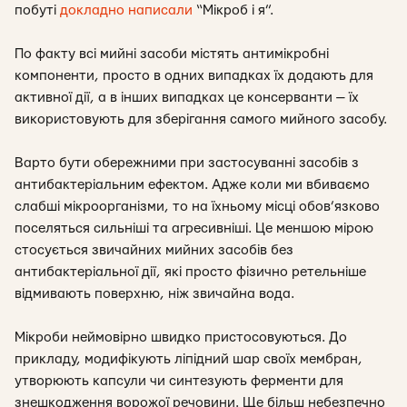
побуті
докладно написали
“Мікроб і я”.
По факту всі мийні засоби містять антимікробні
компоненти, просто в одних випадках їх додають для
активної дії, а в інших випадках це консерванти — їх
використовують для зберігання самого мийного засобу.
Варто бути обережними при застосуванні засобів з
антибактеріальним ефектом. Адже коли ми вбиваємо
слабші мікроорганізми, то на їхньому місці обов’язково
поселяться сильніші та агресивніші. Це меншою мірою
стосується звичайних мийних засобів без
антибактеріальної дії, які просто фізично ретельніше
відмивають поверхню, ніж звичайна вода.
Мікроби неймовірно швидко пристосовуються. До
прикладу, модифікують ліпідний шар своїх мембран,
утворюють капсули чи синтезують ферменти для
знешкодження ворожої речовини. Ще більш небезпечно