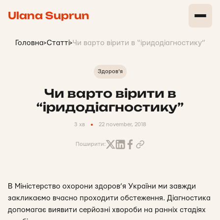
Ulana Suprun
Головна
>
Статті
>
Чи варто вірити в “іридодіагностику”
Здоров'я
Чи варто вірити в
“іридодіагностику”
3 хв
22 november, 2018
Поширити:
В Міністерство охорони здоров’я України ми завжди
закликаємо вчасно проходити обстеження. Діагностика
допомагає виявити серйозні хвороби на ранніх стадіях