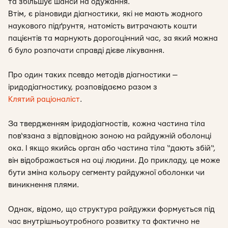
та збільшує шанси на одужання.
Втім, є різновиди діагностики, які не мають жодного
наукового підґрунтя, натомість витрачають кошти
пацієнтів та марнують дорогоцінний час, за який можна
б було розпочати справді дієве лікування.
Про один таких псевдо методів діагностики —
іридодіагностику, розповідаємо разом з
Клятий раціоналіст
.
За твердженням іридодіагностів, кожна частина тіла
пов‘язана з відповідною зоною на райдужній оболонці
ока. І якщо якийсь орган або частина тіла “дають збій“,
він відображається на оці людини. До прикладу, це може
бути зміна кольору сегменту райдужної оболонки чи
виникнення плями.
Однак, відомо, що структура райдужки формується під
час внутрішньоутробного розвитку та фактично не