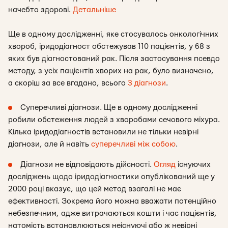
начебто здорові.
Детальніше
Ще в одному дослідженні, яке стосувалось онкологічних
хвороб, іридодіагност обстежував 110 пацієнтів, у 68 з
яких був діагностований рак. Після застосування псевдо
методу, з усіх пацієнтів хворих на рак, було визначено,
а скоріш за все вгадано, всього
3 діагнози
.
Суперечливі діагнози. Ще в одному дослідженні
робили обстеження людей з хворобами сечового міхура.
Кілька іридодіагностів встановили не тільки невірні
діагнози, але й навіть
суперечливі між собою
.
Діагнози не відповідають дійсності.
Огляд
існуючих
досліджень щодо іридодіагностики опублікований ще у
2000 році вказує, що цей метод взагалі не має
ефективності. Зокрема його можна вважати потенційно
небезпечним, адже витрачаються кошти і час пацієнтів,
натомість встановлюються неіснуючі або ж невірні