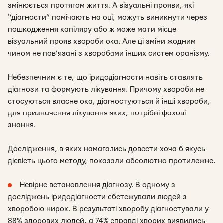
змінюється протягом життя. А візуальні прояви, які
“діагности” помічають на оці, можуть виникнути через
пошкодження капіляру або ж може мати місце
візуальний прояв хвороби ока. Але ці зміни жодним
чином не пов’язані з хворобами інших систем оранізму.
Небезпечним є те, що іридодіагности навіть ставлять
діагнози та формують лікування. Причому хвороби не
стосуються власне ока, діагностуються й інші хвороби,
для призначення лікування яких, потрібні фахові
знання.
Дослідження, в яких намагались довести хоча б якусь
дієвість цього методу, показали абсолютно протилежне.
Невірне встановлення діагнозу. В одному з
досліджень іридодіагности обстежували людей з
хворобою нирок. В результаті хворобу діагностували у
88% здорових людей, а 74% справді хворих виявились