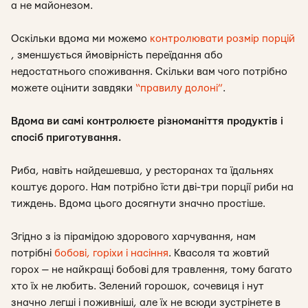
а не майонезом.
Оскільки вдома ми можемо
контролювати розмір порцій
, зменшується ймовірність переїдання або
недостатнього споживання. Скільки вам чого потрібно
можете оцінити завдяки
“правилу долоні”
.
Вдома ви самі контролюєте різноманіття продуктів і
спосіб приготування.
Риба, навіть найдешевша, у ресторанах та їдальнях
коштує дорого. Нам потрібно їсти дві-три порції риби на
тиждень. Вдома цього досягнути значно простіше.
Згідно з із пірамідою здорового харчування, нам
потрібні
бобові, горіхи і насіння
. Квасоля та жовтий
горох — не найкращі бобові для травлення, тому багато
хто їх не любить. Зелений горошок, сочевиця і нут
значно легші і поживніші, але їх не всюди зустрінете в