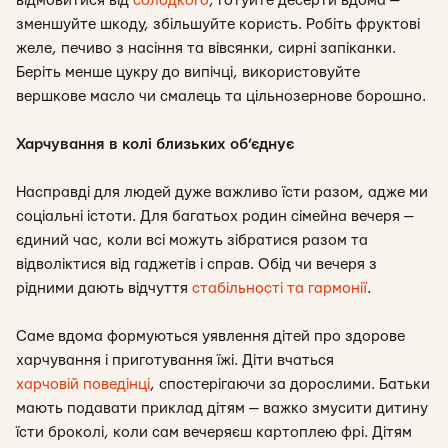
відмовитися від
солодкого
, готуйте десерти вдома —
зменшуйте шкоду, збільшуйте користь. Робіть фруктові
желе, печиво з насіння та вівсянки, сирні запіканки.
Беріть менше цукру до випічці, використовуйте
вершкове масло чи смалець та цільнозернове борошно.
Харчування в колі близьких об’єднує
Насправді для людей дуже важливо їсти разом, адже ми
соціальні істоти. Для багатьох родин сімейна вечеря —
єдиний час, коли всі можуть зібратися разом та
відволіктися від гаджетів і справ. Обід чи вечеря з
рідними дають відчуття
стабільності та гармонії
.
Саме вдома формуються уявлення дітей про здорове
харчування і приготування їжі. Діти вчаться
харчовій поведінці
, спостерігаючи за дорослими. Батьки
мають подавати приклад дітям — важко змусити дитину
їсти броколі, коли сам вечеряєш картоплею фрі. Дітям