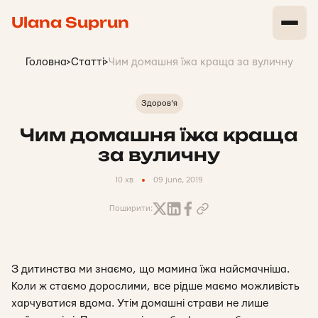
Ulana Suprun
Головна
>
Статті
>
Чим домашня їжа краща за вуличну
Здоров'я
Чим домашня їжа краща
за вуличну
10 хв
09 june, 2019
Поширити:
З дитинства ми знаємо, що мамина їжа найсмачніша.
Коли ж стаємо дорослими, все рідше маємо можливість
харчуватися вдома. Утім домашні страви не лише