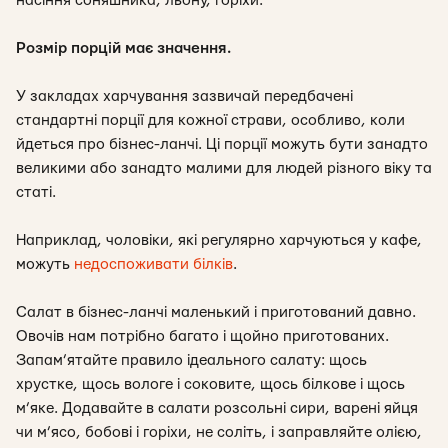
насіння соняшника, льону, горіхи.
Розмір порцій має значення.
У закладах харчування зазвичай передбачені
стандартні порції для кожної страви, особливо, коли
йдеться про бізнес-ланчі. Ці порції можуть бути занадто
великими або занадто малими для людей різного віку та
статі.
Наприклад, чоловіки, які регулярно харчуються у кафе,
можуть
недоспоживати білків
.
Салат в бізнес-ланчі маленький і приготований давно.
Овочів нам потрібно багато і щойно приготованих.
Запам’ятайте правило ідеального салату: щось
хрустке, щось вологе і соковите, щось білкове і щось
м’яке. Додавайте в салати розсольні сири, варені яйця
чи м’ясо, бобові і горіхи, не соліть, і заправляйте олією,