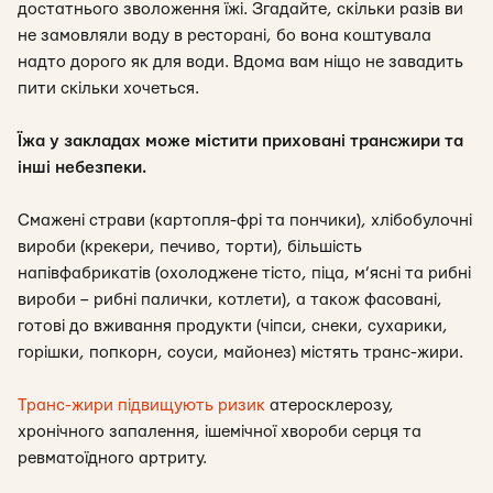
достатнього зволоження їжі. Згадайте, скільки разів ви
не замовляли воду в ресторані, бо вона коштувала
надто дорого як для води. Вдома вам ніщо не завадить
пити скільки хочеться.
Їжа у закладах може містити приховані трансжири та
інші небезпеки.
Смажені страви (картопля-фрі та пончики), хлібобулочні
вироби (крекери, печиво, торти), більшість
напівфабрикатів (охолоджене тісто, піца, м’ясні та рибні
вироби – рибні палички, котлети), а також фасовані,
готові до вживання продукти (чіпси, снеки, сухарики,
горішки, попкорн, соуси, майонез) містять транс-жири.
Транс-жири
підвищують ризик
атеросклерозу,
хронічного запалення, ішемічної хвороби серця та
ревматоїдного артриту.