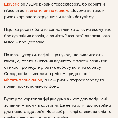
Шаурма
збільшує ризик атеросклерозу, бо карнітин
м’яса стає
триметиламіноксидом
. Шаурма це також
ризик харчового отруєння чи навіть ботулізму.
Піца: ви досить багато заплатили за хліб, на якому так
бракує свіжих овочів, а замість “чесного” справжнього
м’яса — процесоване.
Печиво, цукерки, вафлі — це цукри, що викликають
глікацію, тобто зниження імунітету, а також розвиток
стійкості до інсуліну, ризик набору ваги та карієсу.
Солодощі із тривалим терміном придатності
містять транс-жири
, а це — ризик атеросклерозу та
появи про-запального фону.
Бургер та картопля фрі (шаурма чи хот дог) погіршені
зайвими жирами в картоплі. Це не та олія, що потрібна
для нашого здоров’я. Наш вибір — сирі оливкова олія та