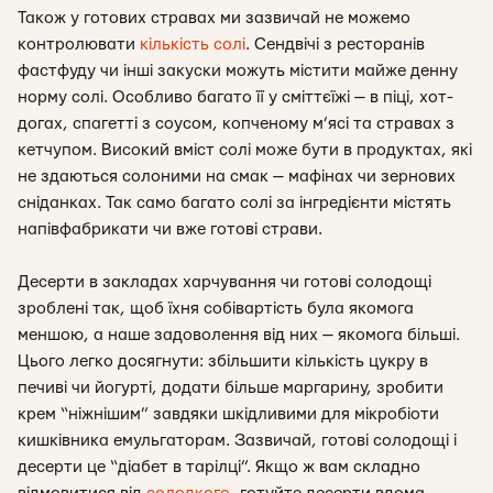
Також у готових стравах ми зазвичай не можемо
контролювати
кількість солі
. Сендвічі з ресторанів
фастфуду чи інші закуски можуть містити майже денну
норму солі. Особливо багато її у сміттєїжі — в піці, хот-
догах, спагетті з соусом, копченому м’ясі та стравах з
кетчупом. Високий вміст солі може бути в продуктах, які
не здаються солоними на смак — мафінах чи зернових
сніданках. Так само багато солі за інгредієнти містять
напівфабрикати чи вже готові страви.
Десерти в закладах харчування чи готові солодощі
зроблені так, щоб їхня собівартість була якомога
меншою, а наше задоволення від них — якомога більші.
Цього легко досягнути: збільшити кількість цукру в
печиві чи йогурті, додати більше маргарину, зробити
крем “ніжнішим” завдяки шкідливими для мікробіоти
кишківника емульгаторам. Зазвичай, готові солодощі і
десерти це “діабет в тарілці”. Якщо ж вам складно