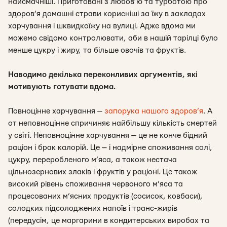
найсмачніші. Приготовані з любов’ю та турботою про
здоров’я домашні страви корисніші за їжу в закладах
харчування і шквидкоїжу на вулиці. Адже вдома ми
можемо свідомо контролювати, аби в нашій тарілці було
менше цукру і жиру, та більше овочів та фруктів.
Наводимо декілька переконливих аргументів, які
мотивують готувати вдома.
Повноцінне харчування —
запорука нашого здоров’я
. А
от неповноцінне спричиняє найбільшу кількість смертей
у світі. Неповноцінне харчування — це не конче бідний
раціон і брак калорій. Це — і надмірне споживання солі,
цукру, переробленого м’яса, а також нестача
цільнозернових злаків і фруктів у раціоні. Це також
високий рівень споживання червоного м’яса та
процесованих м’ясних продуктів (сосисок, ковбаси),
солодких підсолоджених напоїв і транс-жирів
(передусім, це маргарини в кондитерських виробах та