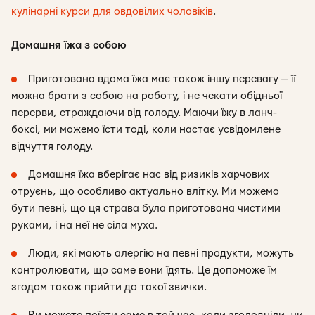
кулінарні курси для овдовілих чоловіків
.
Домашня їжа з собою
Приготована вдома їжа має також іншу перевагу — її
можна брати з собою на роботу, і не чекати обідньої
перерви, страждаючи від голоду. Маючи їжу в ланч-
боксі, ми можемо їсти тоді, коли настає усвідомлене
відчуття голоду.
Домашня їжа вберігає нас від ризиків харчових
отруєнь, що особливо актуально влітку. Ми можемо
бути певні, що ця страва була приготована чистими
руками, і на неї не сіла муха.
Люди, які мають алергію на певні продукти, можуть
контролювати, що саме вони їдять. Це допоможе їм
згодом також прийти до такої звички.