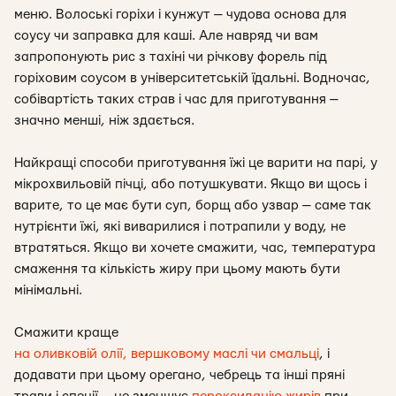
меню. Волоські горіхи і кунжут — чудова основа для
соусу чи заправка для каші. Але навряд чи вам
запропонують рис з тахіні чи річкову форель під
горіховим соусом в університетській їдальні. Водночас,
собівартість таких страв і час для приготування —
значно менші, ніж здається.
Найкращі способи приготування їжі це варити на парі, у
мікрохвильовій пічці, або потушкувати. Якщо ви щось і
варите, то це має бути суп, борщ або узвар — саме так
нутрієнти їжі, які виварилися і потрапили у воду, не
втратяться. Якщо ви хочете смажити, час, температура
смаження та кількість жиру при цьому мають бути
мінімальні.
Смажити краще
на оливковій олії, вершковому маслі чи смальці
, і
додавати при цьому орегано, чебрець та інші пряні