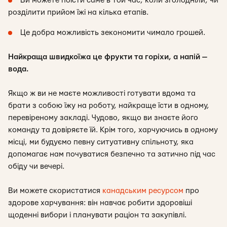
Ви можете поїсти саме в той час, коли зголодніли, чи
розділити прийом їжі на кілька етапів.
Це добра можливість зекономити чимало грошей.
Найкраща швидкоїжа це фрукти та горіхи, а напій —
вода.
Якщо ж ви не маєте можливості готувати вдома та
брати з собою їжу на роботу, найкраще їсти в одному,
перевіреному закладі. Чудово, якщо ви знаєте його
команду та довіряєте їй. Крім того, харчуючись в одному
місці, ми будуємо певну ситуативну спільноту, яка
допомагає нам почуватися безпечно та затично під час
обіду чи вечері.
Ви можете скористатися
канадським ресурсом
про
здорове харчування: він навчає робити здоровіші
щоденні вибори і планувати раціон та закупівлі.