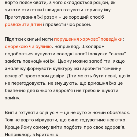
варто пояснювати, з чого складається раціон, як
читати етикетки і швидко готувати корисну їжу.
Приготування їжі разом – це хороший спосіб
розважити дітей
і провести час разом.
Підлітки схильні мати
порушення харчової поведінки
:
анорексію чи булімію
, наприклад. Школярам
подобається купувати солодкі напої і закуски “снеки”
замість повноцінної їжі. Цьому можна запобігти, якщо
змалечку формувати культуру їжі і зробити “сімейну
вечерю” простором довіри. Діти мають бути певні, що їх
не перегодовують, не змушують, що домашня їжа це
безпечно для їхнього здоров’я і не треба їй шукати
заміну.
Вміти готувати слід усім — це не суто жіночий обов’язок.
Тож не варто міркувати, що сина годуватиме невістка.
Краще йому самому вміти подбати про своє здоров’я.
Наприклад, в Британії є