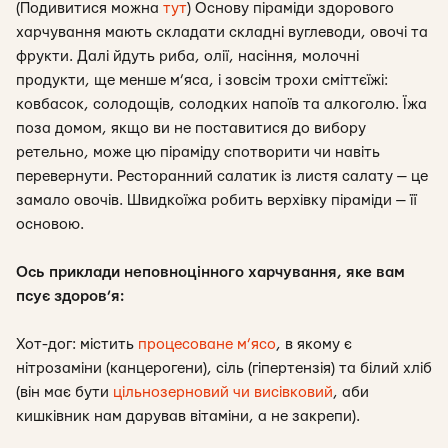
(Подивитися можна
тут
) Основу піраміди здорового
харчування мають складати складні вуглеводи, овочі та
фрукти. Далі йдуть риба, олії, насіння, молочні
продукти, ще менше м’яса, і зовсім трохи сміттєїжі:
ковбасок, солодощів, солодких напоїв та алкоголю. Їжа
поза домом, якщо ви не поставитися до вибору
ретельно, може цю піраміду спотворити чи навіть
перевернути. Ресторанний салатик із листя салату — це
замало овочів. Швидкоїжа робить верхівку піраміди — її
основою.
Ось приклади неповноцінного харчування, яке вам
псує здоров’я:
Хот-дог: містить
процесоване м’ясо
, в якому є
нітрозаміни (канцерогени), сіль (гіпертензія) та білий хліб
(він має бути
цільнозерновий чи висівковий
, аби
кишківник нам дарував вітаміни, а не закрепи).