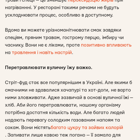
трави і спеції — це зменшує
пероксидацію жирів
при
нагріваннні. У ресторані такими речами не будуть
ускладнювати процес, особливо в доступному.
Вдома ви можете урізноманітнювати смак завдяки
спеціям, пряним травам, гострому перцю, імбиру чи
часнику. Вони не є ліками, проте
позитивно впливають
на
травлення і навіть настрій
.
Перетравлювати вуличну їжу важко.
Стріт-фуд стає все популярнішим в Україні. Але якими б
смачними не здавалися хачапурі та хот-доги, не варто
ними зловживати. Адже зазвичай в основі вуличної їжі —
хліб. Аби його перетравлювати, нашому організму
потрібна достатня кількість води. Але багато людей
надають перевагу солодким газованим напоям та
сокам. Вони містять
багато цукру та зайвих калорій
. Запивати лише кавою теж погано — її замало для