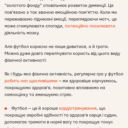
“золотого фонду” сповільнює розвиток деменції. Це
пов’язано з так званою емоційною пам’яттю. Коли ми
переживаємо піднесені емоції, переглядаючи матч, це
може стимулювати спогади,
потенційно посилювати
діяльність мозку.
Але футбол корисно не лише дивитися, а й грати.
Можна дуже довго перелічувати користь від цього виду
фізичної активності:
Як і будь-яка фізична активність, регулярна гра у футбол
робить нас щасливішими
— ми здоровіше харчуємось,
покращуємо здоров’я, позитивно впливаємо на
самооцінку та зменшуємо стрес.
Футбол — це й хороше
кардіотренування
, що
покращує аеробні здібності та здоров’я серця і судин,
допомагає тримати в нормі вагу та покращує тонус