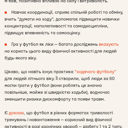
м’язів, позитивно впливає на силу і витривалість.
Навчає координації, сприяє спільній роботі та обміну,
вчить “думати на ходу”, допомагає підвищити навички
концентрації, наполегливості та самодисципліни,
підвищує впевненість та самооцінку.
Гра у футбол як ліки — багато досліджень
вказують
на користь цього виду фізичної активності для людей
будь-якого віку.
Цікаво, що навіть існує практика
“ходячого футболу”
для людей літнього віку. Її створили, щоб люди за 60
могли грати у футбол (вони роблять це значно
повільніше, майже зі швидкістю ходьби), водночас
зменшити ризики дискомфорту та появи травм.
Є
докази
, що футбол в різних форматах тривалості
тренувань і навантаження — корисний вид фізичної
активності в разі хронічних хвороб — діабету 1 та 2 типу,