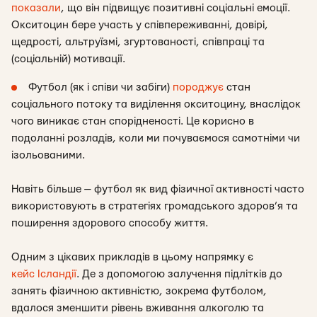
показали
, що він підвищує позитивні соціальні емоції.
Окситоцин бере участь у співпереживанні, довірі,
щедрості, альтруїзмі, згуртованості, співпраці та
(соціальній) мотивації.
Футбол (як і співи чи забіги)
породжує
стан
соціального потоку та виділення окситоцину, внаслідок
чого виникає стан спорідненості. Це корисно в
подоланні розладів, коли ми почуваємося самотніми чи
ізольованими.
Навіть більше — футбол як вид фізичної активності часто
використовують в стратегіях громадського здоров’я та
поширення здорового способу життя.
Одним з цікавих прикладів в цьому напрямку є
кейс Ісландії
. Де з допомогою залучення підлітків до
занять фізичною активністю, зокрема футболом,
вдалося зменшити рівень вживання алкоголю та