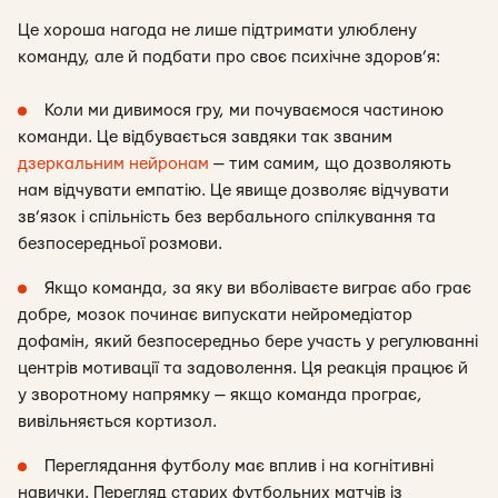
Це хороша нагода не лише підтримати улюблену
команду, але й подбати про своє психічне здоров’я:
Коли ми дивимося гру, ми почуваємося частиною
команди. Це відбувається завдяки так званим
дзеркальним нейронам
— тим самим, що дозволяють
нам відчувати емпатію. Це явище дозволяє відчувати
зв’язок і спільність без вербального спілкування та
безпосередньої розмови.
Якщо команда, за яку ви вболіваєте виграє або грає
добре, мозок починає випускати нейромедіатор
дофамін, який безпосередньо бере участь у регулюванні
центрів мотивації та задоволення. Ця реакція працює й
у зворотному напрямку — якщо команда програє,
вивільняється кортизол.
Переглядання футболу має вплив і на когнітивні
навички. Перегляд старих футбольних матчів із