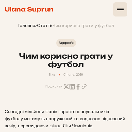
Ulana Suprun
Головна
>
Статті
>
Чим корисно грати у футбол
Здоров'я
Чим корисно грати у
футбол
5 хв
01 june, 2019
Поширити:
Сьогодні мільйони фанів і просто шанувальників
футболу матимуть напружений та водночас піднесений
вечір, переглядаючи фінал Ліги Чемпіонів.