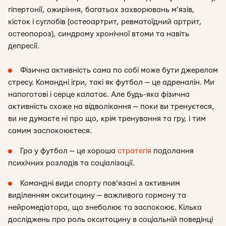
гіпертонії, ожиріння, багатьох захворювань м’язів,
кісток і суглобів (остеоартрит, ревматоїдний артрит,
остеопороз), синдрому хронічної втоми та навіть
депресії.
Фізична активність сама по собі може бути джерелом
стресу. Командні ігри, такі як футбол — це адреналін. Ми
напоготові і серце калатає. Але будь-яка фізична
активність схоже на відволікання — поки ви тренуєтеся,
ви не думаєте ні про що, крім тренування та гру, і тим
самим заспокоюєтеся.
Гра у футбол — це хороша
стратегія
подолання
психічних розладів та соціалізації.
Командні види спорту пов’язані з активним
виділенням окситоцину — важливого гормону та
нейромедіатора, що знеболює та заспокоює. Кілька
досліджень про роль окситоцину в соціальній поведінці