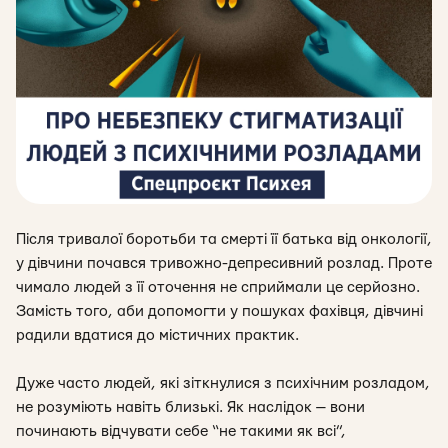
Після тривалої боротьби та смерті її батька від онкології,
у дівчини почався тривожно-депресивний розлад. Проте
чимало людей з її оточення не сприймали це серйозно.
Замість того, аби допомогти у пошуках фахівця, дівчині
радили вдатися до містичних практик.
Дуже часто людей, які зіткнулися з психічним розладом,
не розуміють навіть близькі. Як наслідок — вони
починають відчувати себе “не такими як всі”,