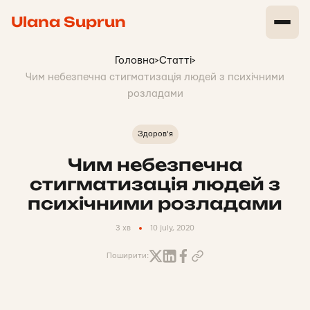
Ulana Suprun
Головна
>
Статті
>
Чим небезпечна стигматизація людей з психічними
розладами
Здоров'я
Чим небезпечна
стигматизація людей з
психічними розладами
3 хв
10 july, 2020
Поширити: