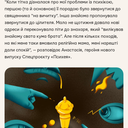
“Коли тітка дізналася про мої проблеми із психікою,
першою (та й основною) її порадою було звернутися до
священника “на вичитку”. Інша знайома пропонувала
звернутися до цілителя. Мало не щотижня давала нові
адреси й переконувала піти до знахаря, який “вилікував
знайому свата кума брата”. Але після кількох походів,
на які мене таки вмовила релігійна мама, мені нарешті
дали спокій”, — розповідає Анастасія, героїня нового
випуску Спецпроєкту «Психея».