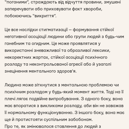
“поганими”, страждають від відчуття провини, змушені
заперечувати або приховувати факт хвороби,
побоюючись “викриття”.
Це все наслідки стигматизації — формування стійкої
негативної асоціації людини або групи людей з будь-чим
ганебним та огидним. Це може проявлятися у
використанні зневажливої та образливої лексики,
некоректних жартах, стійкої асоціації психічного
розладу та неконтрольованої агресії або й узагалі
знецінення ментального здоров’я.
Людина може зіткнутися з ментальною проблемою чи
психічним розладом у будь-який момент життя. Тоді на її
плечі лягає подвійне випробування. З одного боку, вона
має впоратися з викликами розладу, аби він не заважав
її нормальному функціонуванню. З іншого боку, вона має
ще й протистояти суспільним забобонам.
Про те, як змінювалося ставлення до людей з