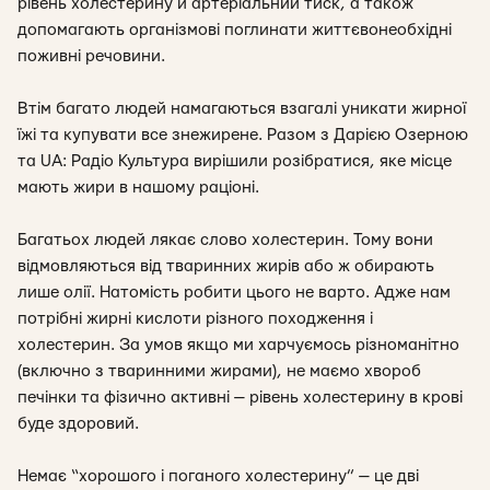
рівень холестерину й артеріальний тиск, а також
допомагають організмові поглинати життєвонеобхідні
поживні речовини.
Втім багато людей намагаються взагалі уникати жирної
їжі та купувати все знежирене. Разом з Дарією Озерною
та UA: Радіо Культура вирішили розібратися, яке місце
мають жири в нашому раціоні.
Багатьох людей лякає слово холестерин. Тому вони
відмовляються від тваринних жирів або ж обирають
лише олії. Натомість робити цього не варто. Адже нам
потрібні жирні кислоти різного походження і
холестерин. За умов якщо ми харчуємось різноманітно
(включно з тваринними жирами), не маємо хвороб
печінки та фізично активні — рівень холестерину в крові
буде здоровий.
Немає “хорошого і поганого холестерину” — це дві