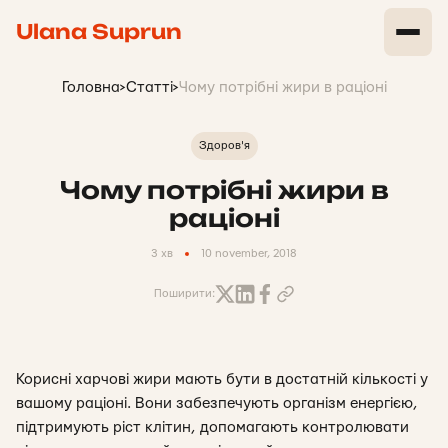
Ulana Suprun
Головна
>
Статті
>
Чому потрібні жири в раціоні
Здоров'я
Чому потрібні жири в
раціоні
3 хв
10 november, 2018
Поширити:
Корисні харчові жири мають бути в достатній кількості у
вашому раціоні. Вони забезпечують організм енергією,
підтримують ріст клітин, допомагають контролювати