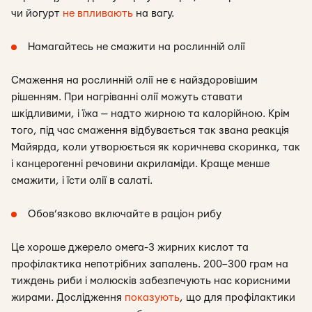
чи йогурт
не впливають
на вагу.
Намагайтесь не смажити на рослинній олії
Смаження на рослинній олії не є найздоровішим
рішенням. При нагріванні олії можуть ставати
шкідливими, і їжа — надто жирною та калорійною. Крім
того, під час смаження відбувається так звана реакція
Майярда, коли утворюється як коричнева скоринка, так
і канцерогенні речовини акриламіди. Краще менше
смажити, і їсти олії в салаті.
Обов’язково включайте в раціон рибу
Це хороше джерело омега-3 жирних кислот та
профілактика непотрібних запалень. 200–300 грам на
тиждень риби і молюсків забезпечують нас корисними
жирами. Дослідження
показують
, що для профілактики