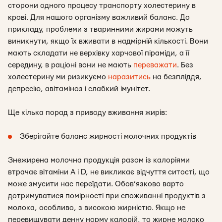
сторони одного процесу транспорту холестерину в
крові. Для нашого організму важливий баланс. До
прикладу, проблеми з тваринними жирами можуть
виникнути, якщо їх вживати в надмірній кількості. Вони
мають складати не верхівку харчової піраміди, а її
середину, в раціоні вони не мають
переважати
. Без
холестерину ми ризикуємо
наразитись
на безпліддя,
депресію, авітаміноз і слабкий імунітет.
Ще кілька порад з приводу вживання жирів:
Зберігайте баланс жирності молочних продуктів
Знежирена молочна продукція разом із калоріями
втрачає вітаміни A і D, не викликає відчуття ситості, що
може змусити нас переїдати. Обов’язково варто
дотримуватися помірності при споживанні продуктів з
молока, особливо, з високою жирністю. Якщо не
перевищувати денну норму калорій, то жирне молоко