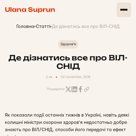
Ulana Suprun
Головна
>
Статті
>
Де дізнатись все про ВІЛ-СНІД
Здоров'я
Де дізнатись все про ВІЛ-
СНІД
2 хв
02 november, 2018
Поширити:
Як показали події останніх тижнів в Україні, навіть деякі
колишні міністри охорони здоров’я недостатньо добре
знають про ВІЛ/СНІД, способи його передачі та ефект