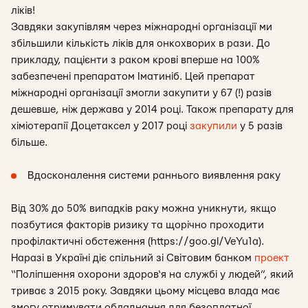
ліків!
Завдяки закупівлям через міжнародні організації ми
збільшили кількість ліків для онкохворих в рази. До
прикладу, пацієнти з раком крові вперше на 100%
забезпечені препаратом Іматиніб. Цей препарат
міжнародні організації змогли закупити у 67 (!) разів
дешевше, ніж держава у 2014 році. Також препарату для
хіміотерапії Доцетаксел у 2017 році
закупили
у 5 разів
більше.
Вдосконалення системи раннього виявлення раку
Від 30% до 50% випадків раку можна уникнути, якщо
позбутися факторів ризику та щорічно проходити
профілактичні обстеження (https://goo.gl/VeYu1a).
Наразі в Україні діє спільний зі Світовим банком
проект
“Поліпшення охорони здоров‘я на службі у людей”, який
триває з 2015 року. Завдяки цьому місцева влада має
змогу отримувати обладнання для безоплатної