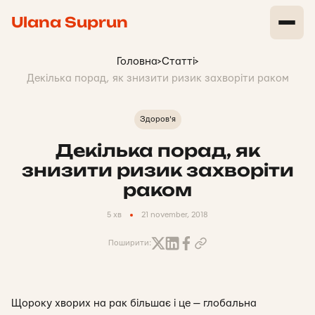
Ulana Suprun
Головна
>
Статті
>
Декілька порад, як знизити ризик захворіти раком
Здоров'я
Декілька порад, як
знизити ризик захворіти
раком
5 хв
21 november, 2018
Поширити:
Щороку хворих на рак більшає і це — глобальна