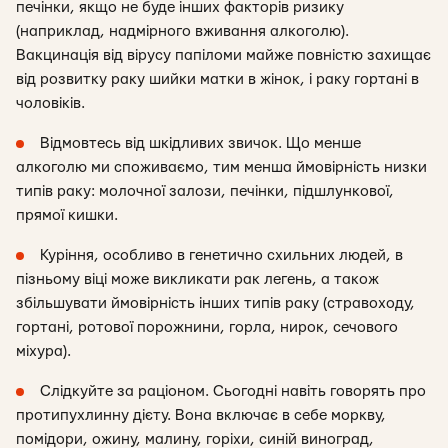
печінки, якщо не буде інших факторів ризику
(наприклад, надмірного вживання алкоголю).
Вакцинація від вірусу папіломи майже повністю захищає
від розвитку раку шийки матки в жінок, і раку гортані в
чоловіків.
Відмовтесь від шкідливих звичок. Що менше
алкоголю ми споживаємо, тим менша ймовірність низки
типів раку: молочної залози, печінки, підшлункової,
прямої кишки.
Куріння, особливо в генетично схильних людей, в
пізньому віці може викликати рак легень, а також
збільшувати ймовірність інших типів раку (стравоходу,
гортані, ротової порожнини, горла, нирок, сечового
міхура).
Слідкуйте за раціоном. Сьогодні навіть говорять про
протипухлинну дієту. Вона включає в себе моркву,
помідори, ожину, малину, горіхи, синій виноград,