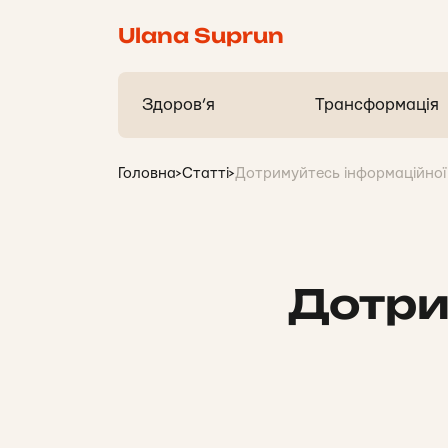
Ulana Suprun
Здоров’я
Трансформація
Головна
>
Статті
>
Дотримуйтесь інформаційної г
Дотри