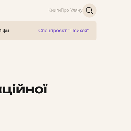
Книги
Про Уляну
Міфи
Спецпроєкт “Психея”
ційної