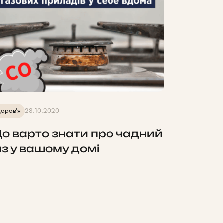
оров'я
28.10.2020
о варто знати про чадний
аз у вашому домі