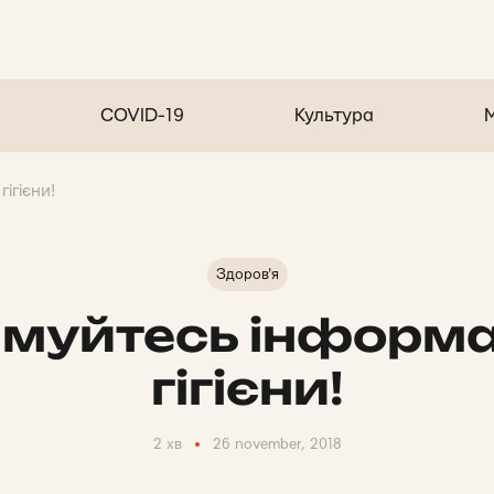
COVID-19
Культура
ігієни!
Здоров'я
муйтесь інформа
гігієни!
2 хв
26 november, 2018