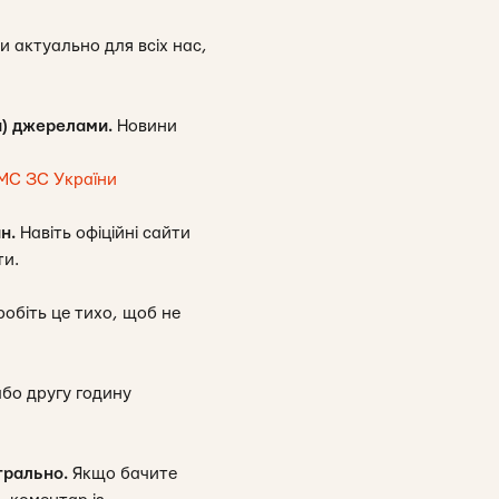
 актуально для всіх нас,
и) джерелами.
Новини
МС ЗС України
н.
Навіть офіційні сайти
ти.
робіть це тихо, щоб не
або другу годину
трально.
Якщо бачите