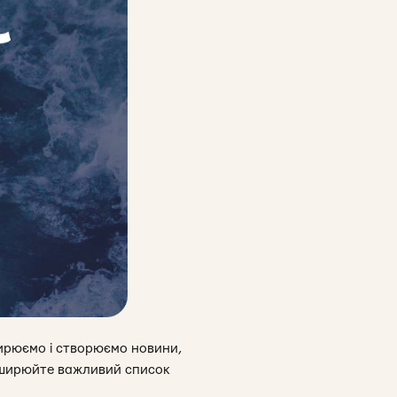
ир
юємо і створюємо новини,
поширюйте важливий список