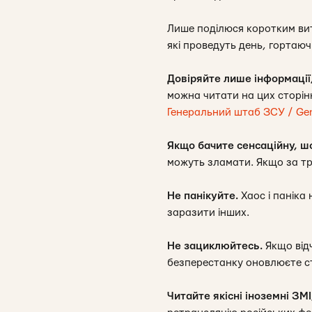
Лише поділюся коротким вит
які проведуть день, гортаюч
Довіряйте лише інформації
можна читати на цих сторі
Генеральний штаб ЗСУ / Gener
Якщо бачите сенсаційну, шо
можуть зламати. Якщо за тр
Не панікуйте.
Хаос і паніка 
заразити інших.
Не зациклюйтесь.
Якщо відч
безперестанку оновлюєте ст
Читайте якісні іноземні ЗМ