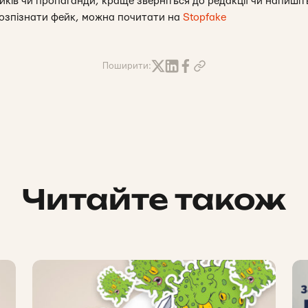
ків чи пропаганди, краще зверніться до редакції чи напишіт
розпізнати фейк, можна почитати на
Stopfake
Поширити:
Читайте також