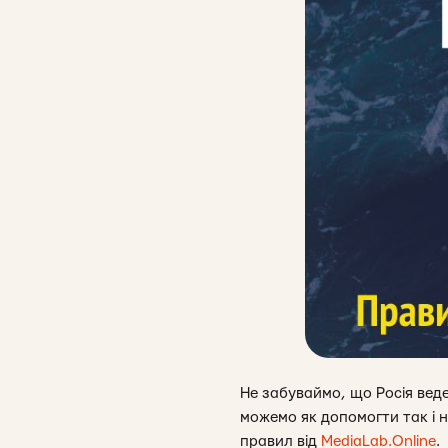
Не забуваймо, що Росія веде
можемо як допомогти так і 
правил від
MediaLab.Online
.