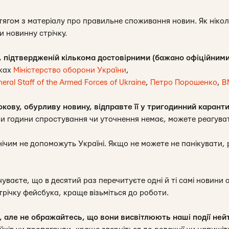
ягом з матеріалу про правильне споживання новин. Як ніколи
и новинну стрічку.
, підтвердженій кількома достовірними (бажано офіційним
нках
Міністерство оборони України
,
al Staff of the Armed Forces of Ukraine
,
Петро Порошенко
,
В
кову, обурливу новину, відправте її у тригодинний каранти
и години спростування чи уточнення немає, можете реагува
нічим не допоможуть Україні. Якщо не можете не панікувати, 
уваєте, що в десятий раз перечитуєте одні й ті самі новини 
річку фейсбука, краще візьміться до роботи.
І, але не ображайтесь, що вони висвітлюють наші події ней