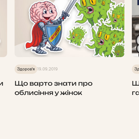
Здоров'я
19.09.2019
Зд
и
Що варто знати про
Щ
облисіння у жінок
г