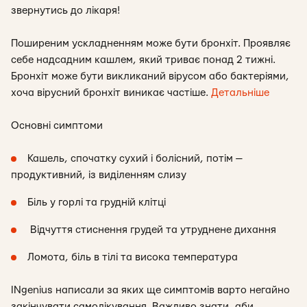
звернутись до лікаря!
Поширеним ускладненням може бути бронхіт. Проявляє
себе надсадним кашлем, який триває понад 2 тижні.
Бронхіт може бути викликаний вірусом або бактеріями,
хоча вірусний бронхіт виникає частіше.
Детальніше
Основні симптоми
Кашель, спочатку сухий і болісний, потім —
продуктивний, із виділенням слизу
Біль у горлі та грудній клітці
Відчуття стиснення грудей та утруднене дихання
Ломота, біль в тілі та висока температура
INgenius написали за яких ще симптомів варто негайно
закінчувати самолікування. Важливо знати, аби