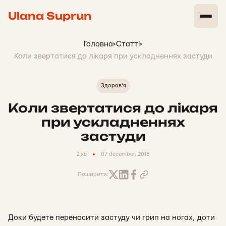
Ulana Suprun
Головна
>
Статті
>
Коли звертатися до лікаря при ускладненнях застуди
Здоров'я
Коли звертатися до лікаря
при ускладненнях
застуди
2 хв
07 december, 2018
Поширити:
Доки будете переносити застуду чи грип на ногах, доти