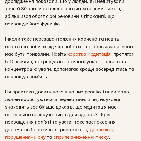
дослідження показали, що у людей, які медитували
хоча б 30 хвилин на день протягом восьми тижнів,
збільшився обсяг сірої речовини в гіпокампі, що
покращує його функцію.
Інколи таке перезавантаження корисно та навіть
необхідно робити під час роботи. І не обов’язково воно
має бути тривалим. Навіть
коротка медитація
, протягом
5-10 хвилин, покращує когнітивні функції – повертає
концентрацію уваги, допомагає краще зосередитись та
покращує пам’ять.
Ця практика досить нова в наших реаліях і поки мало
людей користуються її перевагами. Втім, науковці
знаходять все більше доказів, що медитація має
потенційно велику користь для здоров’я. Крім
покращення пам’яті та уваги, таке заспокоєння
допомагає боротись з тривожністю,
депресією
,
порушеннями сну
та
сприяє зниженню тиску
.