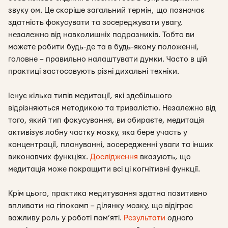
звуку ом. Це скоріше загальний термін, що позначає
здатність фокусувати та зосереджувати увагу,
незалежно від навколишніх подразників. Тобто ви
можете робити будь-де та в будь-якому положенні,
головне – правильно налаштувати думки. Часто в цій
практиці застосовують різні дихальні техніки.
Існує кілька типів медитації, які здебільшого
відрізняються методикою та тривалістю. Незалежно від
того, який тип фокусування, ви обираєте, медитація
активізує лобну частку мозку, яка бере участь у
концентрації, плануванні, зосередженні уваги та інших
виконавчих функціях.
Дослідження
вказують, що
медитація може покращити всі ці когнітивні функції.
Крім цього, практика медитування здатна позитивно
впливати на гіпокамп – ділянку мозку, що відіграє
важливу роль у роботі пам’яті.
Результати
одного