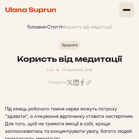
Ulana Suprun
Головна
>
Статті
>
Користь від медитації
Здоров'я
Користь від медитації
3 хв
14 september, 2018
Поширити:
Під кінець робочого тижня нерви можуть потроху
“здавати”, а очікування відпочинку ставати нестерпним.
Для того, щоб не тримати емоції в собі, краще
заспокоюватись та концентрувати увагу, багато людей
практикують медитацію.