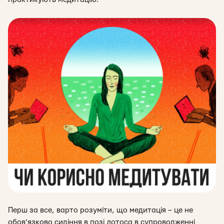
Перш за все, варто розуміти, що медитація – це не
обов’язково сидіння в позі лотоса в супроводженні