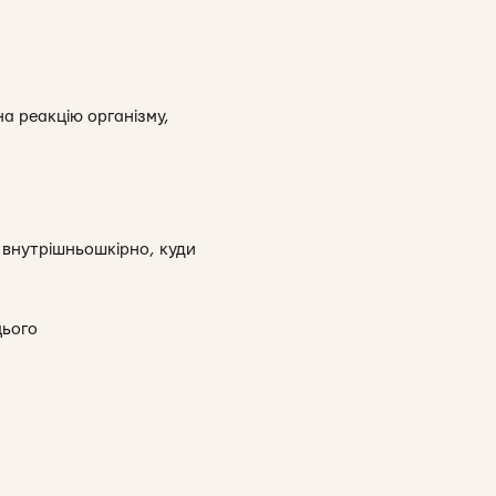
на реакцію організму,
я внутрішньошкірно, куди
цього