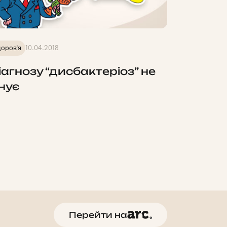
оров'я
10.04.2018
іагнозу “дисбактеріоз” не
снує
Перейти на