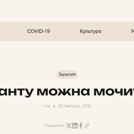
COVID-19
Культура
Здоров'я
анту можна мочи
1 хв
25 february, 2018
Поширити: