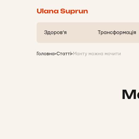
Ulana Suprun
Здоров’я
Трансформація
Головна
>
Статті
>
Манту можна мочити
М