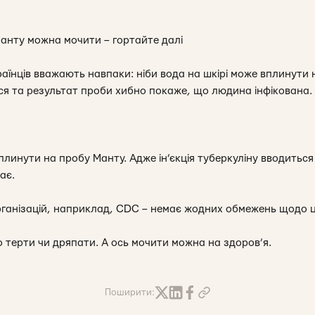
анту можна мочити – гортайте далі
аїнців вважають навпаки: ніби вода на шкірі може вплинути 
ться та результат проби хибно покаже, що людина інфікована.
вплинути на пробу Манту. Адже ін’єкція туберкуліну вводитьс
ає.
рганізацій, наприклад, CDC – немає жодних обмежень щодо 
о терти чи дряпати. А ось мочити можна на здоров’я.
Поширити: