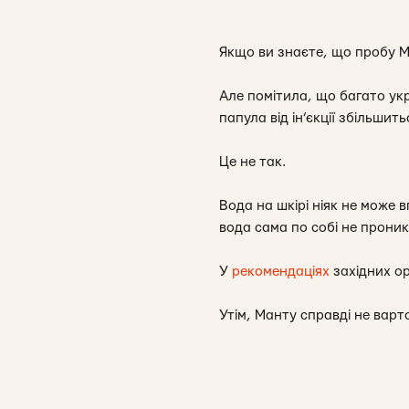
Якщо ви знаєте, що пробу М
Але помітила, що багато укр
папула від ін’єкції збільши
Це не так.
Вода на шкірі ніяк не може 
вода сама по собі не проник
У
рекомендаціях
західних о
Утім, Манту справді не варт