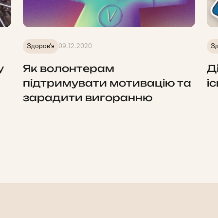
Здоров'я
09.12.2020
Зд
у
Як волонтерам
Д
підтримувати мотивацію та
і
зарадити вигоранню