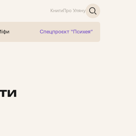
Книги
Про Уляну
Міфи
Спецпроєкт “Психея”
ти