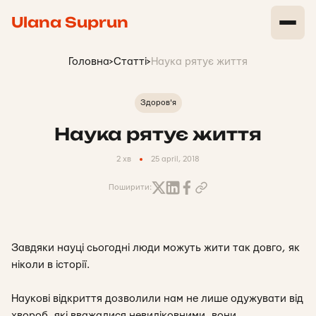
Ulana Suprun
Головна
>
Статті
>
Наука рятує життя
Здоров'я
Наука рятує життя
2 хв
25 april, 2018
Поширити:
Завдяки науці сьогодні люди можуть жити так довго, як
ніколи в історії.
Наукові відкриття дозволили нам не лише одужувати від
хвороб, які вважалися невиліковними, вони