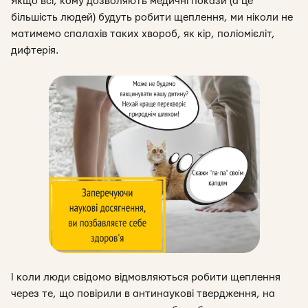
Якщо всі, кому дозволяють медичні покази (а це
більшість людей) будуть робити щеплення, ми ніколи не
матимемо спалахів таких хвороб, як кір, поліомієліт,
дифтерія.
І коли люди свідомо відмовляються робити щеплення
через те, що повірили в антинаукові твердження, на