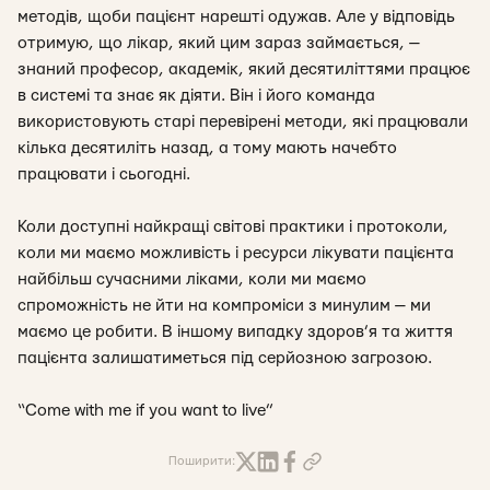
методів, щоби пацієнт нарешті одужав. Але у відповідь
отримую, що лікар, який цим зараз займається, —
знаний професор, академік, який десятиліттями працює
в системі та знає як діяти. Він і його команда
використовують старі перевірені методи, які працювали
кілька десятиліть назад, а тому мають начебто
працювати і сьогодні.
Коли доступні найкращі світові практики і протоколи,
коли ми маємо можливість і ресурси лікувати пацієнта
найбільш сучасними ліками, коли ми маємо
спроможність не йти на компроміси з минулим — ми
маємо це робити. В іншому випадку здоров’я та життя
пацієнта залишатиметься під серйозною загрозою.
“Come with me if you want to live”
Поширити: