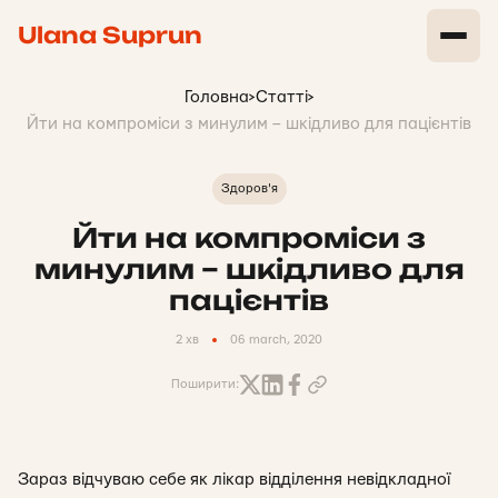
Ulana Suprun
Головна
>
Статті
>
Йти на компроміси з минулим – шкідливо для пацієнтів
Здоров'я
Йти на компроміси з
минулим – шкідливо для
пацієнтів
2 хв
06 march, 2020
Поширити:
Зараз відчуваю себе як лікар відділення невідкладної