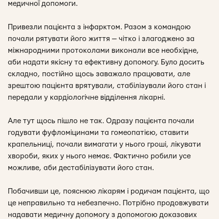
медичної допомоги.
Привезли пацієнта з інфарктом. Разом з командою
почали рятувати його життя — чітко і злагоджено за
міжнародними протоколами виконали все необхідне,
аби надати якісну та ефективну допомогу. Було досить
складно, постійно щось заважало працювати, але
зрештою пацієнта врятували, стабілізували його стан і
передали у кардіологічне відділення лікарні.
Але тут щось пішло не так. Одразу пацієнта почали
годувати фуфломіцинами та гомеопатією, ставити
крапельниці, почали вимагати у нього гроші, лікувати
хвороби, яких у нього немає. Фактично робили усе
можливе, аби дестабілізувати його стан.
Побачивши це, пояснюю лікарям і родичам пацієнта, що
це неправильно та небезпечно. Потрібно продовжувати
надавати медичну допомогу з допомогою доказових