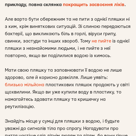
прикладу, повна склянка
покращить засвоєння ліків
.
Але варто бути обережним та не пити з однієї пляшки ні
з ким, крім виняткових ситуацій. Зі слиною передаються
бактерії, що викликають біль в горлі, віруси грипу,
свинки, застуди та інших хвороб. Тому
не пийте
із однієї
пляшки з незнайомими людьми, і не пийте з неї
повторно, якщо ви поділилися водою із кимось.
Мати свою пляшку та заповнювати її водою не лише
здорово, але й корисно довкілля. Лише уявіть:
близько мільйона
пластикових пляшок продають у світі
щохвилини. Якщо ви уже купили воду в пластику, то
намагайтесь здавати пляшку та кришечку на
реутилізацію.
Знайдіть місце у сумці для пляшки з водою, і будьте
уважні до сигналів тіла про спрагу. Нагадувати про
пиття частіше слід літнім людям та дітям, бо вони гірше