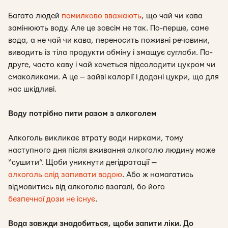
Багато людей
помилково вважають
, що чай чи кава
замінюють воду. Але це зовсім не так. По-перше, саме
вода, а не чай чи кава, переносить поживні речовини,
виводить із тіла продукти обміну і змащує суглоби. По-
друге, часто каву і чай хочеться підсолодити цукром чи
смаколиками. А це — зайві калорії і додані цукри, що для
нас шкідливі.
Воду потрібно пити разом з алкоголем
Алкоголь викликає втрату води нирками, тому
наступного дня після вживання алкоголю людину може
“сушити”. Щоби уникнути дегідратації —
алкоголь слід запивати водою
. Або ж намагатись
відмовитись від алкоголю взагалі, бо його
безпечної дози не існує
.
Вода завжди знадобиться, щоби запити ліки. До