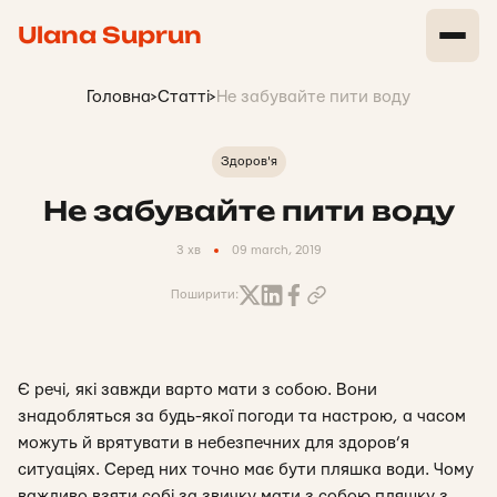
Ulana Suprun
Головна
>
Статті
>
Не забувайте пити воду
Здоров'я
Не забувайте пити воду
3 хв
09 march, 2019
Поширити:
Є речі, які завжди варто мати з собою. Вони
знадобляться за будь-якої погоди та настрою, а часом
можуть й врятувати в небезпечних для здоров’я
ситуаціях. Серед них точно має бути пляшка води. Чому
важливо взяти собі за звичку мати з собою пляшку з