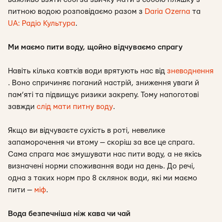
питною водою розповідаємо разом з
Daria Ozerna
та
UA: Радіо Культура
.
Ми маємо пити воду, щойно відчуваємо спрагу
Навіть кілька ковтків води врятують нас від
зневоднення
. Воно спричиняє поганий настрій, зниження уваги й
пам’яті та підвищує ризики закрепу. Тому напоготові
завжди
слід мати питну воду
.
Якщо ви відчуваєте сухість в роті, невелике
запаморочення чи втому — скоріш за все це спрага.
Сама спрага має змушувати нас пити воду, а не якісь
визначені норми споживання води на день. До речі,
одна з таких норм про 8 склянок води, які ми маємо
пити —
міф
.
Вода безпечніша ніж кава чи чай