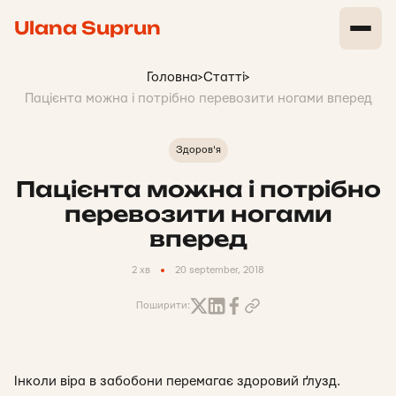
Ulana Suprun
Головна
>
Статті
>
Пацієнта можна і потрібно перевозити ногами вперед
Здоров'я
Пацієнта можна і потрібно
перевозити ногами
вперед
2 хв
20 september, 2018
Поширити:
Інколи віра в забобони перемагає здоровий ґлузд.