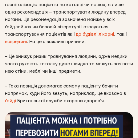
госпіталізацію пацієнта на каталці чи ношах, є лише
одна рекомендація — транспортувати людину вперед
ногами. Ця рекомендація зазначена майже у всіх
ґайдлайнах чи базовій літературі і стосується
транспортування пацієнтів як і
до будівлі лікарні
, так і
всередині
. На це є важливі причини:
– Це знижує ризик травмування людини, адже медики
часто рухають каталку дуже швидко та можуть зачіпати
нею стіни, меблі чи інші предмети.
– Така позиція допомагає самому пацієнту бачити
напрямок, куди його везуть, наприклад, це вказано в
ґайді
Британської служби охорони здоров’я.