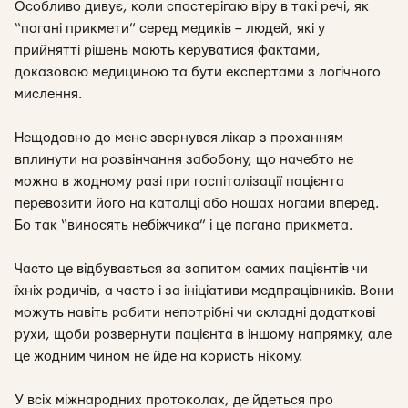
Особливо дивує, коли спостерігаю віру в такі речі, як
“погані прикмети” серед медиків – людей, які у
прийнятті рішень мають керуватися фактами,
доказовою медициною та бути експертами з логічного
мислення.
Нещодавно до мене звернувся лікар з проханням
вплинути на розвінчання забобону, що начебто не
можна в жодному разі при госпіталізації пацієнта
перевозити його на каталці або ношах ногами вперед.
Бо так “виносять небіжчика” і це погана прикмета.
Часто це відбувається за запитом самих пацієнтів чи
їхніх родичів, а часто і за ініціативи медпрацівників. Вони
можуть навіть робити непотрібні чи складні додаткові
рухи, щоби розвернути пацієнта в іншому напрямку, але
це жодним чином не йде на користь нікому.
У всіх міжнародних протоколах, де йдеться про