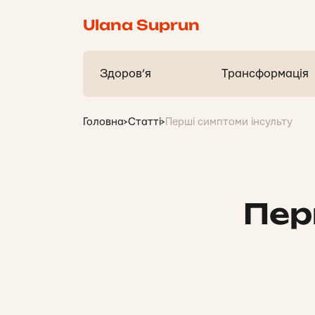
Ulana Suprun
Здоров’я
Трансформація
Головна
>
Статті
>
Перші симптоми інсульту
Пер