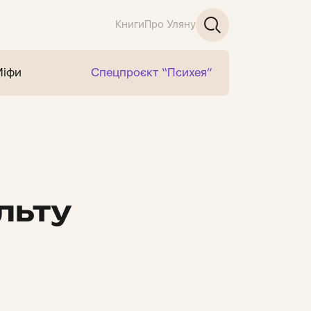
Книги
Про Уляну
Міфи
Спецпроєкт “Психея”
льту