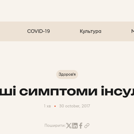
COVID-19
Культура
Здоров'я
ші симптоми інсу
1 хв
30 october, 2017
Поширити: