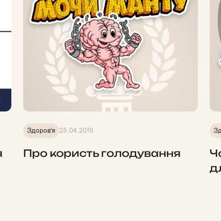
Здоров'я
25.04.2019
Зд
я
Про користь голодування
Ч
д