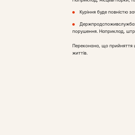
Наприклад, місцеві парки, пл
Куріння буде повністю за
Держпродспоживслужба 
порушення. Наприклад, штра
Переконана, що прийняття ц
життів.