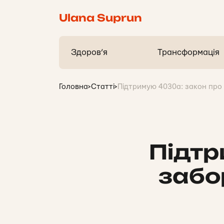
Ulana Suprun
Здоров’я
Трансформація
Головна
>
Статті
>
Підтримую 4030а: закон про
Підтр
забо