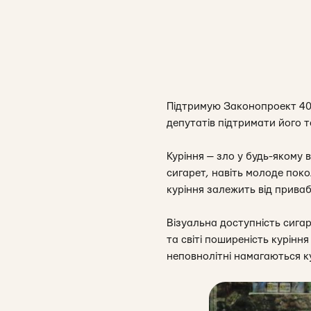
Підтримую З
аконопроект 4
депутатів підтримати його 
Куріння — зло у будь-якому в
сигарет, навіть молоде пок
куріння залежить від приваб
Візуальна доступність сигар
та світі поширеність курінн
неповнолітні намагаються к