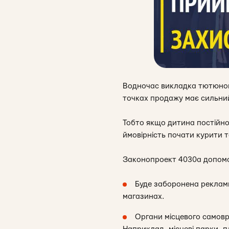
Водночас викладка тютюнови
точках продажу має сильний
Тобто якщо дитина постійно 
ймовірність почати курити т
Законопроект 4030а допомож
Буде заборонена рекламн
магазинах.
Органи місцевого самовр