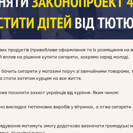
х продуктів (привабливе оформлення та їх розміщення на в
 вплив на рішення купити сигарети, зокрема серед молоді.
бачить сигарети у магазині поруч зі звичайними товарами, т
а стати затятим курцем на все життя.
е посилити захист українців від куріння. Яким чином:
а викладка тютюнових виробів у вітринах, а отже сигарети 
ядування матимуть змогу додатково визначати громадські місц