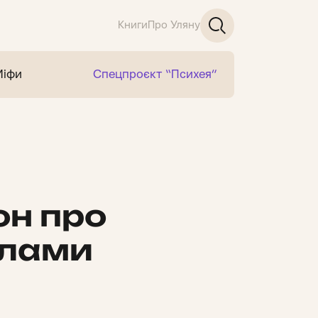
Книги
Про Уляну
Міфи
Спецпроєкт “Психея”
он про
клами