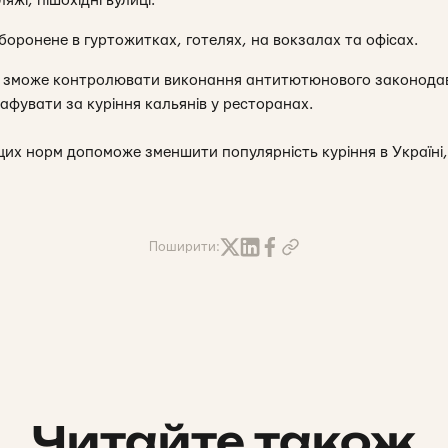
яжі, пішохідні вулиці.
боронене в гуртожитках, готелях, на вокзалах та офісах.
зможе контролювати виконання антитютюнового законодав
фувати за куріння кальянів у ресторанах.
их норм допоможе зменшити популярність куріння в Україні,
Поширити:
Читайте також