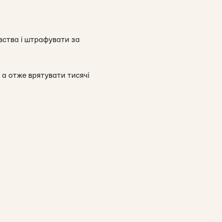
ства і штрафувати за
 а отже врятувати тисячі