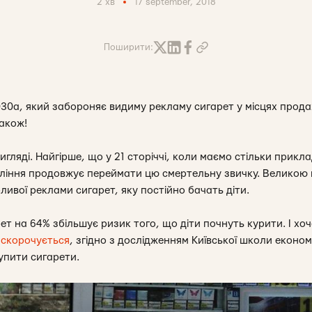
2 хв
17 september, 2018
Поширити:
030а
, який забороняє видиму рекламу сигарет у місцях прод
також!
игляді. Найгірше, що у 21 сторіччі, коли маємо стільки прикла
оління продовжує переймати цю смертельну звичку. Великою
ливої реклами сигарет, яку постійно бачать діти.
ет на 64% збільшує ризик того, що діти почнуть курити. І хоч
я
скорочується
, згідно з дослідженням Київської школи економ
упити сигарети.