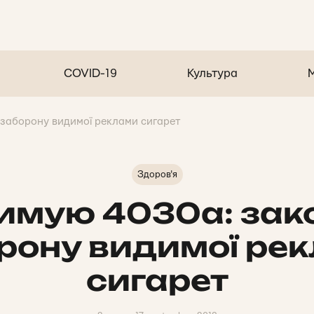
COVID-19
Культура
 заборону видимої реклами сигарет
Здоров'я
имую 4030а: зак
рону видимої ре
сигарет