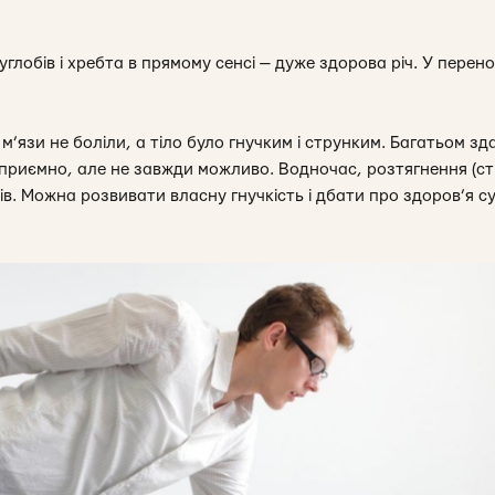
суглобів і хребта в прямому сенсі — дуже здорова річ. У пере
 м’язи не боліли, а тіло було гнучким і струнким. Багатьом з
е приємно, але не завжди можливо. Водночас, розтягнення (ст
в. Можна розвивати власну гнучкість і дбати про здоров’я су