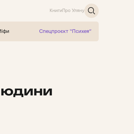
Книги
Про Уляну
Міфи
Спецпроєкт “Психея”
 людини