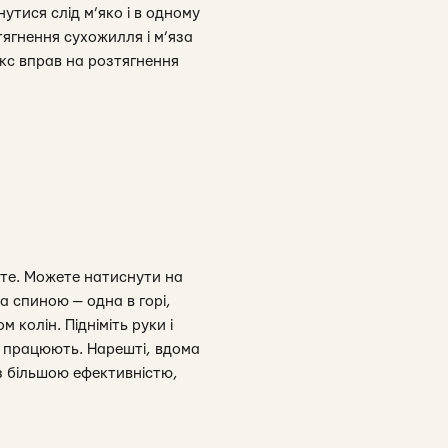
утися слід м’яко і в одному
тягнення сухожилля і м’яза
екс вправ на розтягнення
айте. Можете натиснути на
а спиною — одна в горі,
 колін. Підніміть руки і
зи працюють. Нарешті, вдома
із більшою ефективністю,