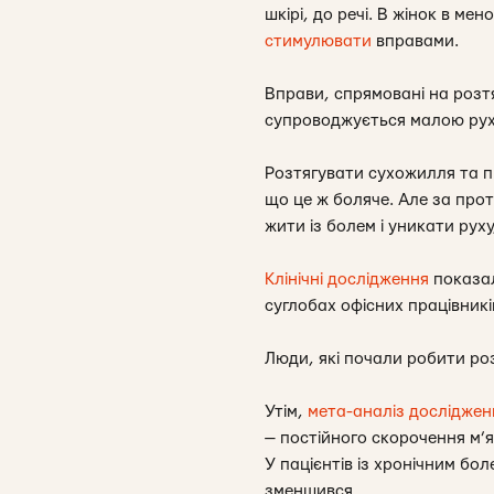
шкірі, до речі. В жінок в ме
стимулювати
вправами.
Вправи, спрямовані на розтя
супроводжується малою рух
Розтягувати сухожилля та п
що це ж боляче. Але за про
жити із болем і уникати рух
Клінічні дослідження
показал
суглобах офісних працівникі
Люди, які почали робити розт
Утім,
мета-аналіз досліджен
— постійного скорочення м’
У пацієнтів із хронічним бол
зменшився.