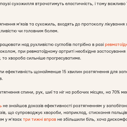
нопаузі сухожилля втрачатимуть еластичність, і тому важливо 
гнення м’язів та сухожиль, входять до протоколу лікування 
ливістю чи головним болем.
рацювати над рухливістю суглобів потрібно в разі
ревматоїд
токолом, при ревматоїдному артриті необхідне застосуванн
у, то хвороба сильніше прогресуватиме.
и ефективність щонайменше 15 хвилин розтягнення для запо
в.
ягнення спини, рук, шиї та ніг на робочих місцях, на 70% мен
ь
не знайшов доказів ефективності розтягненням у запобіган
язів, що супроводжує хвороби, наприклад, стискання пальців
ем у м’язах
три тижні вправ
не збільшили біль, хоча дискомф