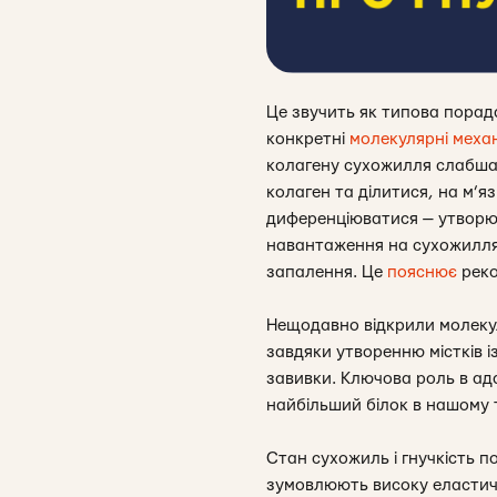
Це звучить як типова порада
конкретні
молекулярні меха
колагену сухожилля слабшаю
колаген та ділитися, на м’я
диференціюватися — утворюва
навантаження на сухожилля 
запалення. Це
пояснює
рек
Нещодавно відкрили молекул
завдяки утворенню містків із
завивки. Ключова роль в ад
найбільший білок в нашому т
Стан сухожиль і гнучкість по
зумовлюють високу еластичні