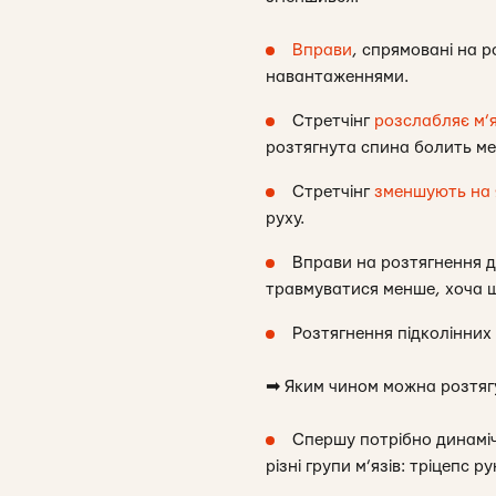
Вправи
, спрямовані на р
навантаженнями.
Стретчінг
розслабляє м’
розтягнута спина болить м
Стретчінг
зменшують на 
руху.
Вправи на розтягнення 
травмуватися менше, хоча 
Розтягнення підколінни
➡
Яким чином можна розтяг
Спершу потрібно динамічн
різні групи м’язів: тріцепс 