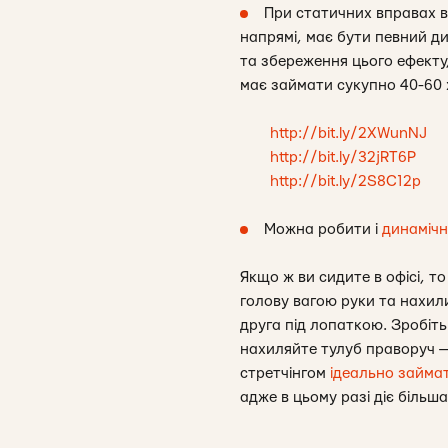
При статичних вправах ва
напрямі, має бути певний д
та збереження цього ефекту
має займати сукупно 40-60 
http://bit.ly/2XWunNJ
http://bit.ly/32jRT6P
http://bit.ly/2S8C12p
Можна робити і
динамічн
Якщо ж ви сидите в офісі, то
голову вагою руки та нахили
друга під лопаткою. Зробіть 
нахиляйте тулуб праворуч — 
стретчінгом
ідеально займат
адже в цьому разі діє більша