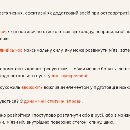
озтягнення, ефективні як додатковий засіб при остеоартриті
язи
, які в нас звично стискаються від холоду, неправильної п
енше.
якийсь час
максимальну силу, яку може розвинути м’яз, зат
допомагають краще тренуватися — м’язи менше болять, легш
щодо останнього пункту
дані суперечливі
.
х сухожиль
вважають
важливим елементом у підготовці військ
уватися? Є
динамічні і статичні вправи
.
о розігрітися і поступово розтягнути або в русі, або в май
руки, м’язи ніг, внутрішню поверхню стегон, спину, шию.