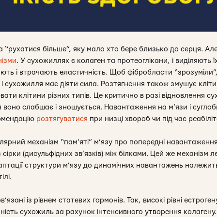
 “рухатися більше”, яку мало хто бере близько до серця. Ал
нізми
. У сухожиллях є колаген та протеоглікани, і виділяють ї
ть і втрачають еластичність. Щоб фібробласти “зрозуміли”
з і сухожилля має діяти сила. Розтягнення також змушує клі
ти клітини різних типів. Це критично в разі відновлення су
воно слабшає і зношується. Навантаження на м’язи і сугло
омендацію
розтягуватися
при низці хвороб чи під час реабіліта
ярний механізм “пам’яті” м’язу про попередні навантаження
 сірки (дисульфідних зв’язків) між білками. Цей же механізм ле
аптації структури м’язу до динамічних навантажень належит
ілі.
в’язані із рівнем статевих гормонів. Так, високі рівні естроге
сть сухожиль за рахунок інтенсивного утворення колагену. Т