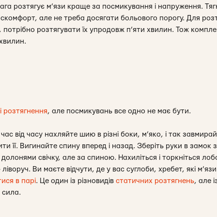
га розтягує м’язи краще за посмикування і напруження. Тягн
искомфорт, але не треба досягати больового порогу. Для роз
, потрібно розтягувати їх упродовж п’яти хвилин. Тож компл
хвилин.
і розтягнення
, але посмикувань все одно не має бути.
 час від часу нахляйте шию в різні боки, м’яко, і так завмир
ти її. Вигинайте спину вперед і назад. Зберіть руки в замок з
долонями свічку, але за спиною. Нахиліться і торкніться лобом
ліворуч. Ви маєте відчути, де у вас суглоби, хребет, які м’я
ися в парі
. Це один із різновидів
статичних розтягнень
, але 
 сила.