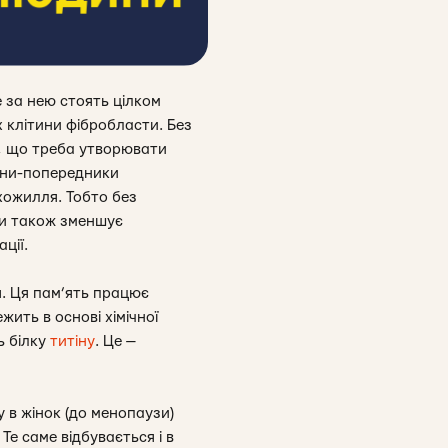
е за нею стоять цілком
х клітини фібробласти. Без
, що треба утворювати
тини-попередники
хожилля. Тобто без
би також зменшує
ції.
. Ця пам’ять працює
жить в основі хімічної
ь білку
титіну
. Це —
ну в жінок (до менопаузи)
е саме відбувається і в