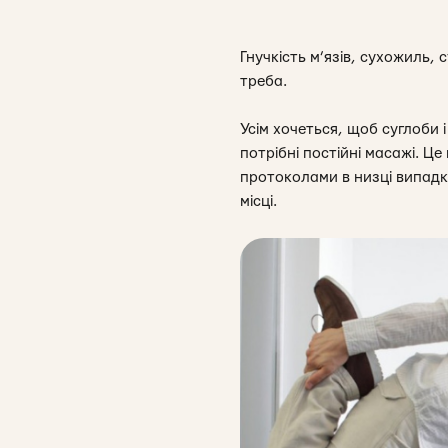
Гнучкість м’язів, сухожиль, 
треба.
Усім хочеться, щоб суглоби і
потрібні постійні масажі. Ц
протоколами в низці випадкі
місці.