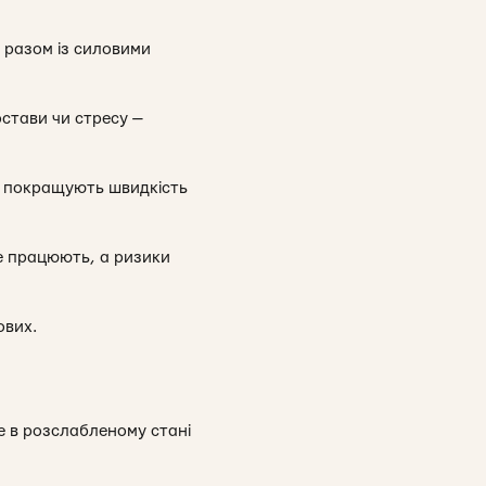
, разом із силовими
остави чи стресу —
е покращують швидкість
е працюють, а ризики
ових.
же в розслабленому стані