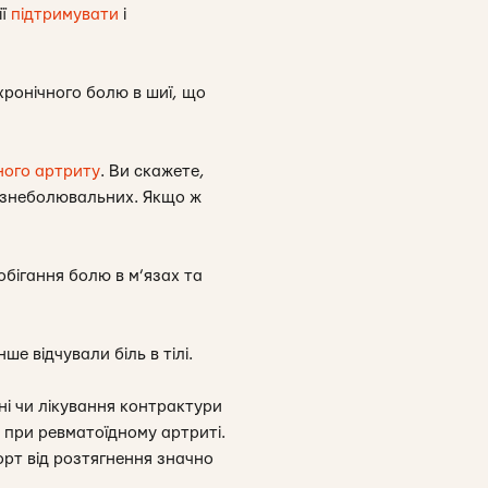
її
підтримувати
і
хронічного болю в шиї, що
ного артриту
. Ви скажете,
я знеболювальних. Якщо ж
бігання болю в м’язах та
ше відчували біль в тілі.
ні чи лікування контрактури
 при ревматоїдному артриті.
орт від розтягнення значно