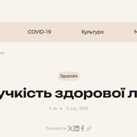
COVID-19
Культура
ни
Здоров'я
учкість здорової
5 хв
12 july, 2019
Поширити: