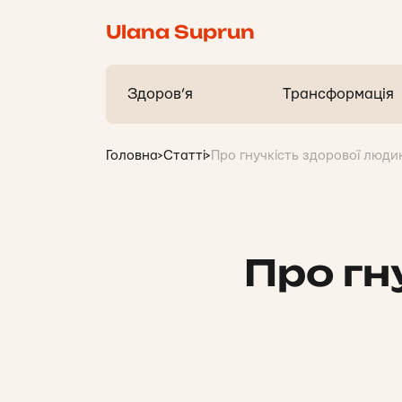
Ulana Suprun
Здоров’я
Трансформація
Головна
>
Статті
>
Про гнучкість здорової люди
Про гн