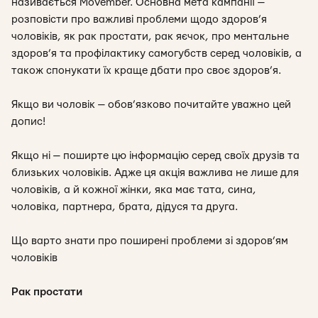
називається Movember. Основна мета кампанії —
розповісти про важливі проблеми щодо здоров’я
чоловіків, як рак простати, рак яєчок, про ментальне
здоров’я та профілактику самогубств серед чоловіків, а
також спонукати їх краще дбати про своє здоров’я.
Якщо ви чоловік — обов’язково почитайте уважно цей
допис!
Якщо ні — поширте цю інформацію серед своїх друзів та
близьких чоловіків. Адже ця акція важлива не лише для
чоловіків, а й кожної жінки, яка має тата, сина,
чоловіка, партнера, брата, дідуся та друга.
Що варто знати про поширені проблеми зі здоров’ям
чоловіків
Рак простати