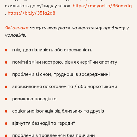
схильність до суїциду у жінок.
https://mayocl.in/36ams1q
,
https://bit.ly/351a2d8
Які ознаки
можуть вказувати на ментальну проблему у
чоловіків:
гнів, дратівливість або агресивність
помітні зміни настрою, рівня енергії чи апетиту
проблеми зі сном, труднощі в зосередженні
зловживання алкоголем та / або наркотиками
ризикова поведінка
соціальна ізоляція від близьких та друзів
відчуття безнадії та “зради”
проблеми з травленням без причини