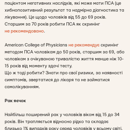
пацієнтом негативних наслідків, які може мати ПСА (це
хибнопозитивний результат та надмірна діагностика та
лікування). Це щодо чоловіків від 55 до 69 років.
Старшим за 70 років робити ПСА як скринінг
не рекомендовано
.
American College of Physicians
не рекомендує
скринінг
методом ПСА чоловікам до 50 років, старшим за 69, або
чоловікам з очікуваною тривалістю життя менше ніж 10-
15 років від моменту здачі тесту.
Що ж тоді робити? Знати про свої ризики, за наявності
симптомів, звертатися до лікаря та не займатися
самолікуванням.
Рак яєчок
Найбільш поширений рак у чоловіків віком від 15 до 34
років. Він трапляється відносно рідко та складає
близько 1% випадків раку серед чоловіків у всьому світі.