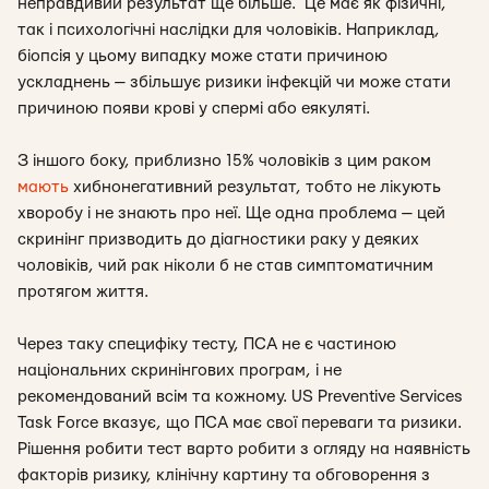
неправдивий результат ще більше. Це має як фізичні,
так і психологічні наслідки для чоловіків. Наприклад,
біопсія у цьому випадку може стати причиною
ускладнень — збільшує ризики інфекцій чи може стати
причиною появи крові у спермі або еякуляті.
З іншого боку, приблизно 15% чоловіків з цим раком
мають
хибнонегативний результат, тобто не лікують
хворобу і не знають про неї. Ще одна проблема — цей
скринінг призводить до діагностики раку у деяких
чоловіків, чий рак ніколи б не став симптоматичним
протягом життя.
Через таку специфіку тесту, ПСА не є частиною
національних скринінгових програм, і не
рекомендований всім та кожному. US Preventive Services
Task Force вказує, що ПСА має свої переваги та ризики.
Рішення робити тест варто робити з огляду на наявність
факторів ризику, клінічну картину та обговорення з