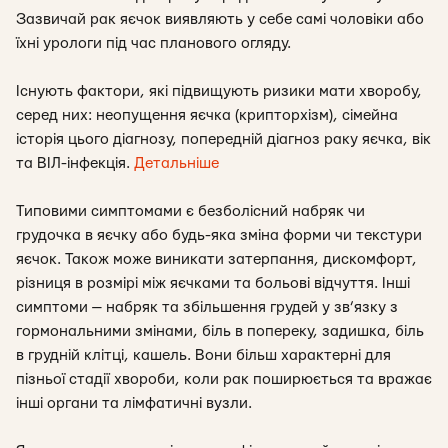
Зазвичай рак яєчок виявляють у себе самі чоловіки або
їхні урологи під час планового огляду.
Існують фактори, які підвищують ризики мати хворобу,
серед них: неопущення яєчка (крипторхізм), сімейна
історія цього діагнозу, попередній діагноз раку яєчка, вік
та ВІЛ-інфекція.
Детальніше
Типовими симптомами є безболісний набряк чи
грудочка в яєчку або будь-яка зміна форми чи текстури
яєчок. Також може виникати затерпання, дискомфорт,
різниця в розмірі між яєчками та больові відчуття. Інші
симптоми — набряк та збільшення грудей у зв’язку з
гормональними змінами, біль в попереку, задишка, біль
в грудній клітці, кашель. Вони більш характерні для
пізньої стадії хвороби, коли рак поширюється та вражає
інші органи та лімфатичні вузли.