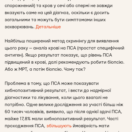
спорожнений) та кров у сечі або спермі не завжди
вказують саме на цей діагноз, оскільки є досить
загальними та можуть бути симптомами інших
захворювань.
Детальніше
Найбільш поширений метод скринінгу для виявлення
цього раку — аналіз крові на ПСА (простат специфічний
антиген). Якщо результат показує, що рівень ПСА
підвищений в крові, далі рекомендують робити біопсію.
Або ж МРТ, а потім біопсію. Чому так?
Проблема в тому, що ПСА може показувати
хибнопозитивний результат, і вести до надмірної
діагностики та лікування, коли цього взагалі не
потрібно. Одне велике дослідження за участі більш ніж
60 тисяч чоловіків, виявило, що після однієї здачі ПСА,
майже 17,8% мали хибнопозитивний результат. Часті
проходження ПСА,
збільшують
ймовірність мати