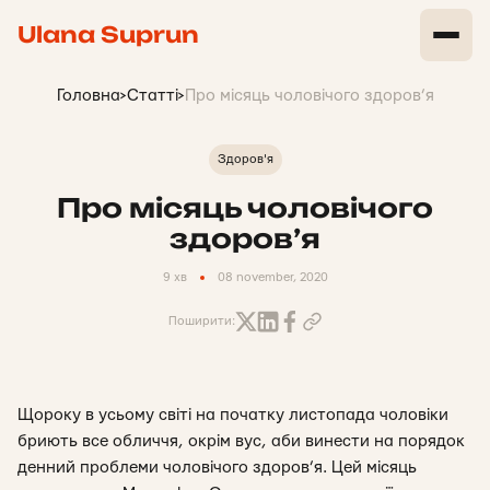
Ulana Suprun
Головна
>
Статті
>
Про місяць чоловічого здоров’я
Здоров'я
Про місяць чоловічого
здоров’я
9 хв
08 november, 2020
Поширити:
Щороку в усьому світі на початку листопада чоловіки
бриють все обличчя, окрім вус, аби винести на порядок
денний проблеми чоловічого здоров’я. Цей місяць