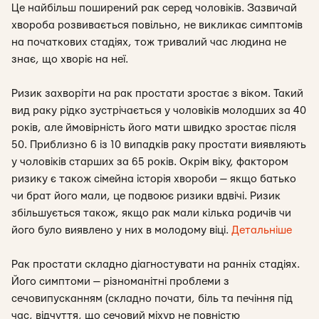
Це найбільш поширений рак серед чоловіків. Зазвичай
хвороба розвивається повільно, не викликає симптомів
на початкових стадіях, тож тривалий час людина не
знає, що хворіє на неї.
Ризик захворіти на рак простати зростає з віком. Такий
вид раку рідко зустрічається у чоловіків молодших за 40
років, але ймовірність його мати швидко зростає після
50. Приблизно 6 із 10 випадків раку простати виявляють
у чоловіків старших за 65 років. Окрім віку, фактором
ризику є також сімейна історія хвороби — якщо батько
чи брат його мали, це подвоює ризики вдвічі. Ризик
збільшується також, якщо рак мали кілька родичів чи
його було виявлено у них в молодому віці.
Детальніше
Рак простати складно діагностувати на ранніх стадіях.
Його симптоми — різноманітні проблеми з
сечовипусканням (складно почати, біль та печіння під
час, відчуття, що сечовий міхур не повністю