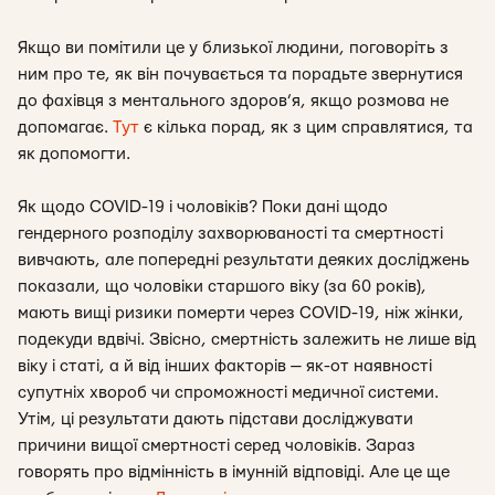
Якщо ви помітили це у близької людини, поговоріть з
ним про те, як він почувається та порадьте звернутися
до фахівця з ментального здоров’я, якщо розмова не
допомагає.
Тут
є кілька порад, як з цим справлятися, та
як допомогти.
Як щодо COVID-19 і чоловіків? Поки дані щодо
гендерного розподілу захворюваності та смертності
вивчають, але попередні результати деяких досліджень
показали, що чоловіки старшого віку (за 60 років),
мають вищі ризики померти через COVID-19, ніж жінки,
подекуди вдвічі. Звісно, смертність залежить не лише від
віку і статі, а й від інших факторів — як-от наявності
супутніх хвороб чи спроможності медичної системи.
Утім, ці результати дають підстави досліджувати
причини вищої смертності серед чоловіків. Зараз
говорять про відмінність в імунній відповіді. Але це ще