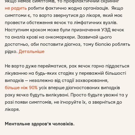
Якщо немає симптомів, то профілактичний скринінг
не радить
робити фактично жодна організація. Якщо
симптоми є, то варто звернутися до лікаря, який має
провести обстеження яєчок та лімфатичних вузлів.
Наступним кроком може були призначення УЗД яєчок
та аналіз крові на онкомаркери. Зазвичай цього
достатньо, аби поставити діагноз, тому біопсію роблять
рідко.
Детальніше
Не варто дуже перейматися, рак яєчок гарно піддається
лікуванню на будь-яких стадіях у переважній більшості
випадків — незалежно від стадії захворювання,
більше ніж 90%
усіх вперше діагностованих випадків
раку яєчка будуть вилікувані. Просто будьте уважні та у
разі появи симптомів, не ігноруйте їх, а зверніться до
лікаря.
Ментальне здоров’я чоловіків.