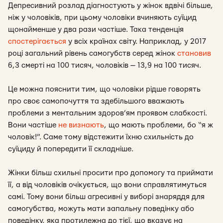
Депресивний розлад діагностують у жінок вдвічі більше,
ніж у чоловіків, при цьому чоловіки вчиняють суїцид
щонайменше у два рази частіше. Така тенденція
спостерігається
у всіх країнах світу. Наприклад, у 2017
році загальний рівень самогубств серед жінок
становив
6,3 смерті на 100 тисяч, чоловіків — 13,9 на 100 тисяч.
Це можна пояснити тим, що чоловіки рідше говорять
про своє самопочуття та здебільшого вважають
проблеми з ментальним здоров’ям проявом слабкості.
Вони частіше
не визнають
, що мають проблеми, бо “я ж
чоловік!”. Саме тому відстежити їхню схильність до
суїциду й попередити її складніше.
Жінки більш схильні просити про допомогу та приймати
її, а від чоловіків очікується, що вони справлятимуться
самі. Тому вони більш агресивні у виборі знаряддя для
самогубства, можуть мати запальну поведінку або
поведінку, яка протилежна до тієї, що вказує на