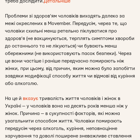
треба дослідити.
Детальніше
Проблеми зі здоров’ям чоловіків виходять далеко за
межі окреслених в Movember. Передусім, через те, що
чоловіки схильні менш ретельно піклуватися про
здоров’я (не вакцинуються, терплять симптоми хвороби
до останнього та не лікуються) чи бувають менш
обережними (не використовують пасок безпеки). Через
це вони частіше і раніше передчасно помирають ніж
жінки, при цьому, від причин, яким можна було запобігти
завдяки модифікації способу життя чи відмові від куріння
або алкоголю.
На це й
вказує
тривалість життя чоловіків і жінок в
Україні — у чоловіків вона на десять років менша ніж у
жінок. Причина — в сукупності факторів, які можна
узагальнити способом життя. Чоловіки помирають
передусім через алкоголь, куріння, неповноцінне
харчування та доволі поширене зневажливе ставлення