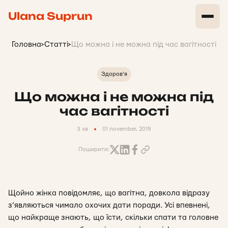
Ulana Suprun
Головна
>
Статті
>
Що можна і не можна під час вагітності
Здоров'я
Що можна і не можна під
час вагітності
3 хв
01 november, 2019
Поширити:
Щойно жінка повідомляє, що вагітна, довкола відразу
з’являються чимало охочих дати поради. Усі впевнені,
що найкраще знають, що їсти, скільки спати та головне