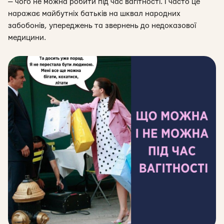
— чого не можна робити під час вагітності. І часто це
наражає майбутніх батьків на шквал народних
забобонів, упереджень та звернень до недоказової
медицини.