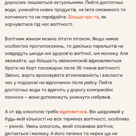
дорослих лишаються актуальними. Пийте достатньо
води, уникайте нових продуктів, не їжте смаженого та
копченого та не переїдайте.
Більше про те
, як
харчуватися під час вагітності.
Вагітним жінкам можна літати літаком. Якщо немає
особистих протипоказань, то декілька перельотів не
завдадуть шкоди ані здоров’ю вагітної, ані малюку. Але
зважайте, що більшість авіакомпаній відмовляються
брати на борт пасажирок після 36 тижня вагітності.
Звісно, варто враховувати втомлюваність і закласти
час у подорожі на відпочинок після рейсу. Пийте
достатньо води та вдягніть у дорогу компресійні
панчохи — вони допоможуть уникнути набряків.
А от від алкоголю треба
відмовитися
. Він шкідливий у
будь-якій кількості на всіх термінах вагітності, особливо
— ранніх. Увесь алкоголь, який споживає вагітна,
дістається і малюку. А його печінка та нирки ще не