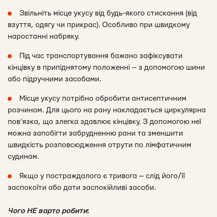
Звільніть місце укусу від будь-якого стискання (від
взуття, одягу чи прикрас). Особливо при швидкому
наростанні набряку.
Під час транспортування бажано зафіксувати
кінцівку в припіднятому положенні — з допомогою шини
або підручними засобами.
Місце укусу потрібно обробити антисептичним
розчином. Для цього на рану накладається циркулярна
пов’язка, що злегка здавлює кінцівку. З допомогою неї
можна запобігти забрудненню рани та зменшити
швидкість розповсюдження отрути по лімфатичним
судинам.
Якщо у постраждалого є тривога — слід його/її
заспокоїти або дати заспокійливі засоби.
Чого НЕ варто робити
: