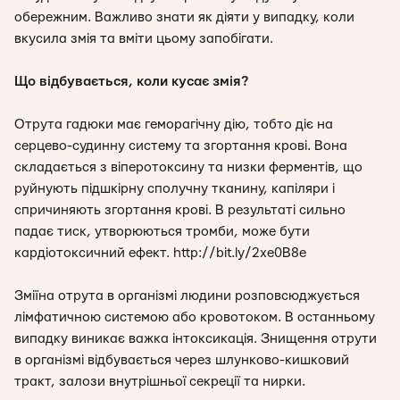
обережним. Важливо знати як діяти у випадку, коли
вкусила змія та вміти цьому запобігати.
Що відбувається, коли кусає змія?
Отрута гадюки має геморагічну дію, тобто діє на
серцево-судинну систему та згортання крові. Вона
складається з віперотоксину та низки ферментів, що
руйнують підшкірну сполучну тканину, капіляри і
спричиняють згортання крові. В результаті сильно
падає тиск, утворюються тромби, може бути
кардіотоксичний ефект. http://bit.ly/2xe0B8e
Зміїна отрута в організмі людини розповсюджується
лімфатичною системою або кровотоком. В останньому
випадку виникає важка інтоксикація. Знищення отрути
в організмі відбувається через шлунково-кишковий
тракт, залози внутрішньої секреції та нирки.