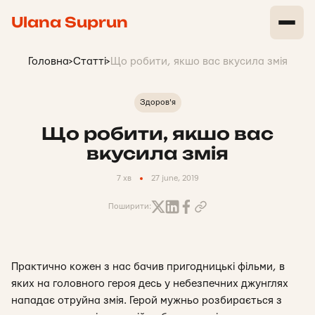
Ulana Suprun
Головна
>
Статті
>
Що робити, якшо вас вкусила змія
Здоров'я
Що робити, якшо вас
вкусила змія
7 хв
27 june, 2019
Поширити:
Практично кожен з нас бачив пригодницькі фільми, в
яких на головного героя десь у небезпечних джунглях
нападає отруйна змія. Герой мужньо розбирається з