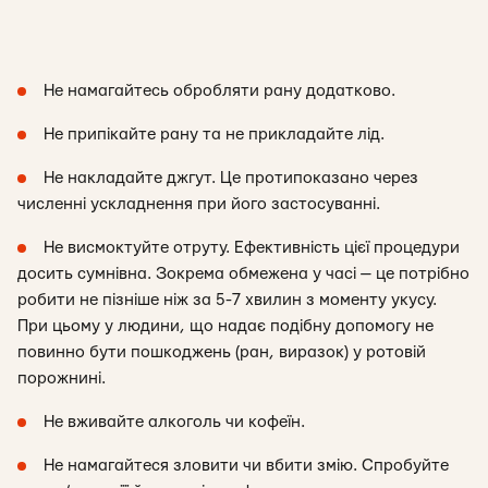
Не намагайтесь обробляти рану додатково.
Не припікайте рану та не прикладайте лід.
Не накладайте джгут. Це протипоказано через
численні ускладнення при його застосуванні.
Не висмоктуйте отруту. Ефективність цієї процедури
досить сумнівна. Зокрема обмежена у часі — це потрібно
робити не пізніше ніж за 5-7 хвилин з моменту укусу.
При цьому у людини, що надає подібну допомогу не
повинно бути пошкоджень (ран, виразок) у ротовій
порожнині.
Не вживайте алкоголь чи кофеїн.
Не намагайтеся зловити чи вбити змію. Спробуйте