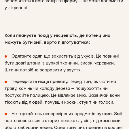
запам’ятати її його колір та форму — це може допомогти
у лікуванні.
Коли плануєте похід у місцевість, де потенційно
можуть бути змії, варто підготуватися:
Одягайте одяг, що захистить від укусів. Це повинні
бути довгі штани із цупкої тканини, високі черевики.
Штани потрібно заправити у взуття.
Перевіряйте місце привалу. Перед тим, як сісти на
траву, камінь чи колоду дерева — пошурхотіть чи
постукайте палицею. Це відлякає змію. Зазвичай вони
тікають від людей, почувши кроки, стукіт чи голоси.
Не торкайтесь неперевірених предметів руками. Змії
часто ховаються в старих пеньках, у сіні, під каменями
або стовбурами дерев. Саме тому цих предметів краще