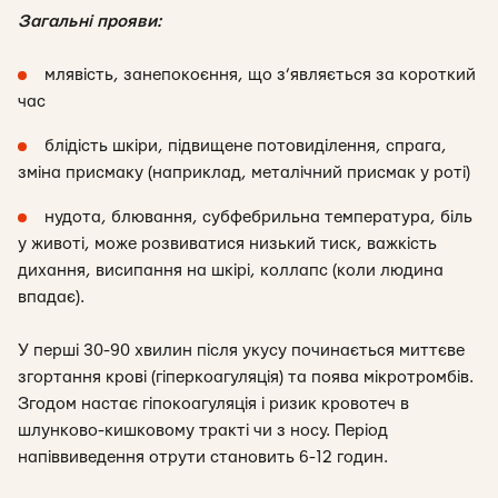
Загальні прояви:
млявість, занепокоєння, що з’являється за короткий
час
блідість шкіри, підвищене потовиділення, спрага,
зміна присмаку (наприклад, металічний присмак у роті)
нудота, блювання, субфебрильна температура, біль
у животі, може розвиватися низький тиск, важкість
дихання, висипання на шкірі, коллапс (коли людина
впадає).
У перші 30-90 хвилин після укусу починається миттєве
згортання крові (гіперкоагуляція) та поява мікротромбів.
Згодом настає гіпокоагуляція і ризик кровотеч в
шлунково-кишковому тракті чи з носу. Період
напіввиведення отрути становить 6-12 годин.