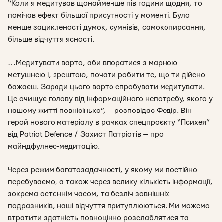
“Коли я медитував щонайменше пів години щодня, то
помічав ефект більшої присутності у моменті. Було
менше зацикленості думок, сумнівів, самокопирсання,
більше відчуття ясності.
…Медитувати варто, аби впоратися з марною
метушнею і, зрештою, почати робити те, що ти дійсно
бажаєш. Заради цього варто спробувати медитувати.
Це очищує голову від інформаційного непотребу, якого у
нашому житті повнісінько”, — розповідає Федір. Він —
герой нового матеріалу в рамках спецпроєкту “Психея”
від Patriot Defence / Захист Патріотів — про
майндфулнес-медитацію.
Через режим багатозадачності, у якому ми постійно
перебуваємо, а також через велику кількість інформації,
зокрема останнім часом, та безліч зовнішніх
подразників, наші відчуття притуплюються. Ми можемо
втратити здатність повноцінно розслаблятися та