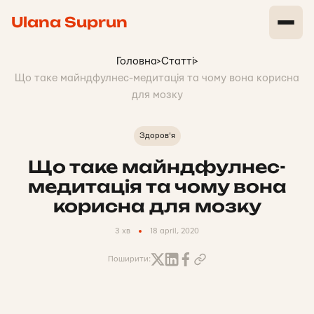
Ulana Suprun
Головна
>
Статті
>
Що таке майндфулнес-медитація та чому вона корисна
для мозку
Здоров'я
Що таке майндфулнес-
медитація та чому вона
корисна для мозку
3 хв
18 april, 2020
Поширити: