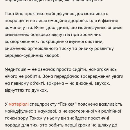
Постійна практика майндфулнес дає можливість
покращити не лише емоційне здоров’я, але й фізичне
самопочуття. Вчені дослідили, що майндфулнес сприяє
зменшенню больових відчуттів при хронічних
захворюваннях, покращенню імунної системи,
зниженню артеріального тиску та ризику розвитку
серцево-судинних хвороб.
Медитація — не означає просто сидіти, намагаючись
нічого не робити. Вона передбачає зосередження уваги
на певному об’єкті, зокрема — на диханні, звуках,
відчуттях та думках.
У
матеріалі
спецпроєкту “Психея” пояснена важливість
майндфулнес з наукової, а не езотеричної чи релігійної
точки зору. Також у ньому ви знайдете практичні
поради для тих, хто робить перші кроки на шляху до