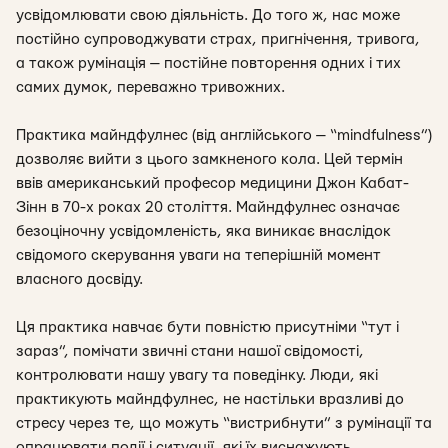
усвідомлювати свою діяльність. До того ж, нас може
постійно супроводжувати страх, пригнічення, тривога,
а також румінація — постійне повторення одних і тих
самих думок, переважно тривожних.
Практика майндфулнес (від англійського — “mindfulness”)
дозволяє вийти з цього замкненого кола. Цей термін
ввів американський професор медицини Джон Кабат-
Зінн в 70-х роках 20 століття. Майндфулнес означає
безоціночну усвідомленість, яка виникає внаслідок
свідомого скерування уваги на теперішній момент
власного досвіду.
Ця практика навчає бути повністю присутніми “тут і
зараз”, помічати звичні стани нашої свідомості,
контролювати нашу увагу та поведінку. Люди, які
практикують майндфулнес, не настільки вразливі до
стресу через те, що можуть “вистрибнути” з румінації та
опрацювати події і ситуації, які їх виснажують.