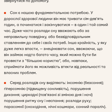
звернутися по допомогу.
Сон є нашою фундаментальною потребою. У
дорослої здорової людини він має тривати сім-дев’ять
годин, а починатися і закінчуватися — в один і той самий
час. Дуже часто розлади сну вважають або за
неправильну поведінку, або безвідповідальним
ставленням до себе і своїх потреб. Інша крайність, у яку
дуже легко впасти, — знецінювати сон, вважаючи, що
він займає надто багато часу, який можна бути би
провести з “більшою користю”, або, навпаки,
сприймати його як можливість втекти від реальності та
власних проблем.
Серед розладів сну виділяють: інсомнію (безсоння);
гіперсомнію (підвищену сонливість), порушення
дихання; циркадні (пов’язані зі зміною дня і ночі)
порушення ритму сну і неспання; розлади руху;
парасомнії (сноходіння, нічні кошмари, сонний параліч).