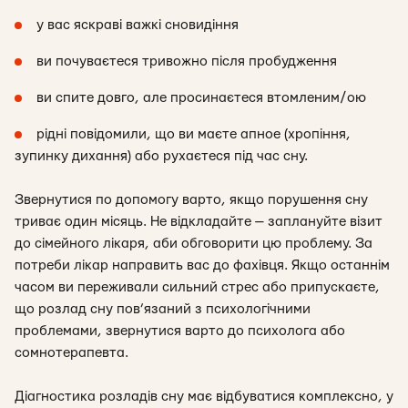
у вас яскраві важкі сновидіння
ви почуваєтеся тривожно після пробудження
ви спите довго, але просинаєтеся втомленим/ою
рідні повідомили, що ви маєте апное (хропіння,
зупинку дихання) або рухаєтеся під час сну.
Звернутися по допомогу варто, якщо порушення сну
триває один місяць. Не відкладайте — заплануйте візит
до сімейного лікаря, аби обговорити цю проблему. За
потреби лікар направить вас до фахівця. Якщо останнім
часом ви переживали сильний стрес або припускаєте,
що розлад сну пов’язаний з психологічними
проблемами, звернутися варто до психолога або
сомнотерапевта.
Діагностика розладів сну має відбуватися комплексно, у