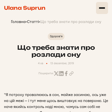
Ulana Suprun
Головна
>
Статті
>
Що треба знати про розлади сну
Здоров'я
Що треба знати про
розлади сну
4 хв
13 december, 2019
Поширити:
“Я потроху провалююсь в сон, майже засинаю, ось уже
на цій межі — і тут мене щось виштовхує на поверхню. Це
наче якийсь контроль наді мною, чомусь сам собі не