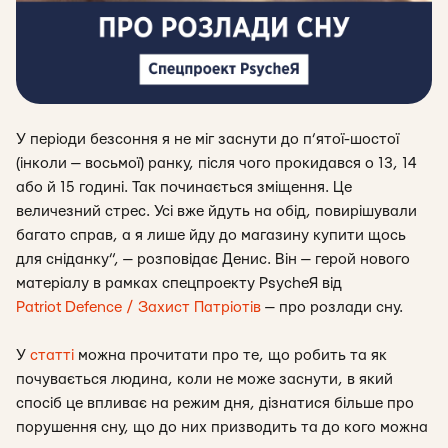
У періоди безсоння я не міг заснути до п’ятої-шостої
(інколи — восьмої) ранку, після чого прокидався о 13, 14
або й 15 годині. Так починається зміщення. Це
величезний стрес. Усі вже йдуть на обід, повирішували
багато справ, а я лише йду до магазину купити щось
для сніданку”, — розповідає Денис. Він — герой нового
матеріалу в рамках спецпроекту PsycheЯ від
Patriot Defence / Захист Патріотів
— про розлади сну.
У
статті
можна прочитати про те, що робить та як
почувається людина, коли не може заснути, в який
спосіб це впливає на режим дня, дізнатися більше про
порушення сну, що до них призводить та до кого можна