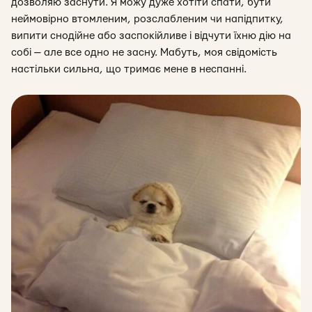
дозволяю заснути. Я можу дуже хотіти спати, бути
неймовірно втомленим, розслабленим чи напідпитку,
випити снодійне або заспокійливе і відчути їхню дію на
собі — але все одно не засну. Мабуть, моя свідомість
настільки сильна, що тримає мене в неспанні.