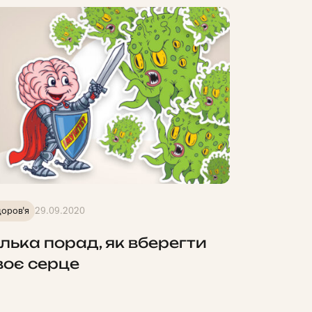
оров'я
29.09.2020
ілька порад, як вберегти
воє серце