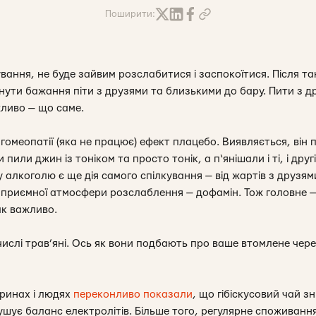
Поширити:
вання, не буде зайвим розслабитися і заспокоїтися. Після т
ути бажання піти з друзями та близькими до бару. Пити з д
жливо — що саме.
омеопатії (яка не працює) ефект плацебо. Виявляється, він 
пили джин із тоніком та просто тонік, а п‘янішали і ті, і другі
 алкоголю є ще дія самого спілкування — від жартів з друзями
та приємної атмосфери розслаблення — дофамін. Тож головне —
ак важливо.
числі трав’яні. Ось як вони подбають про ваше втомлене чер
аринах і людях
переконливо показали
, що гібіскусовий чай з
ушує баланс електролітів. Більше того, регулярне споживання 