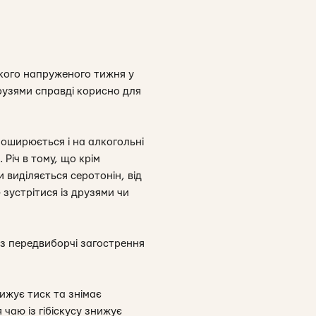
акого напруженого тижня у
рузями справді корисно для
поширюється і на алкогольні
. Річ в тому, що крім
 виділяється серотонін, від
 зустрітися із друзями чи
ез передвиборчі загострення
нижує тиск та знімає
чаю із гібіскусу знижує