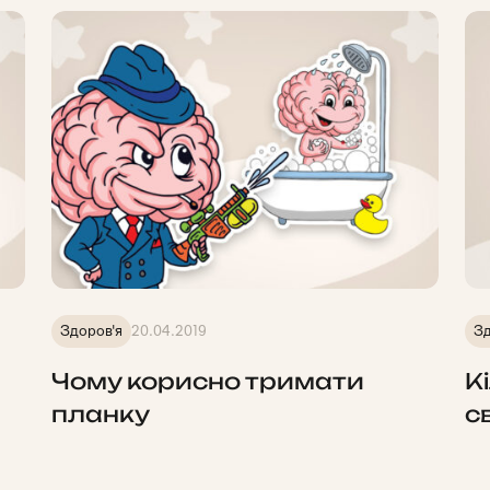
Здоров'я
20.04.2019
Зд
Чому корисно тримати
К
планку
с