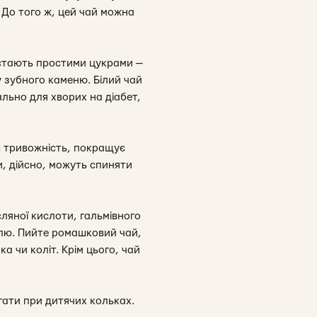
. До того ж, цей чай можна
е стають простими цукрами —
 зубного каменю. Білий чай
льно для хворих на діабет,
є тривожність, покращує
и, дійсно, можуть спиняти
ляної кислоти, гальмівного
олю. Пийте ромашковий чай,
 чи коліт. Крім цього, чай
агати при дитячих кольках.