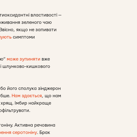
тиоксидантні властивості —
поживання зеленого чаю
Звісно, якщо не запивати
шують
симптоми
аю”
може зупиняти
вже
ні шлунково-кишкового
у, бо його сполука зінджерон
лабше.
Нам здається
, що нам
 хрящ. Імбир найкраще
рофільтрувати.
тоніну. Активна речовина
рення серотоніну
. Брак