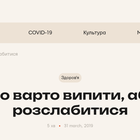
COVID-19
Культура
абитися
Здоров'я
 варто випити, 
розслабитися
5 хв
31 march, 2019