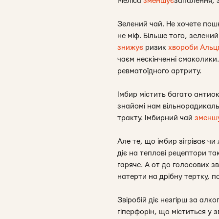
Меліса
зменшує
запалення, 
Зелений чай. Не хочете пош
не міф. Більше того, зелений
знижує
ризик
хвороби Альц
чаєм нескінченні смаколики
ревматоїдного артриту.
Імбир містить багато антио
знайомі нам вільнорадикаль
тракту. Імбирний чай
зменш
Але те, що імбир зігріває чи
діє на теплові рецептори та
гаряче. А от до голосових зв
натерти на дрібну тертку, по
Звіробій діє незгірш за алк
гіперфорін, що міститься у з