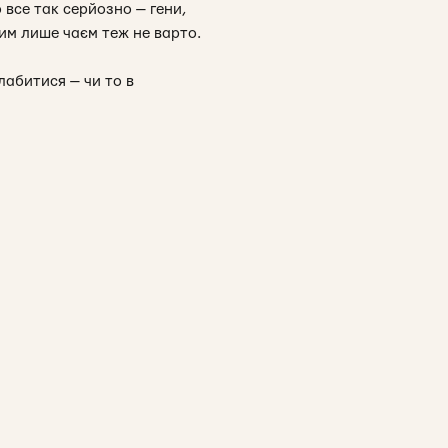
 все так серйозно — гени,
мим лише чаєм теж не варто.
лабитися — чи то в