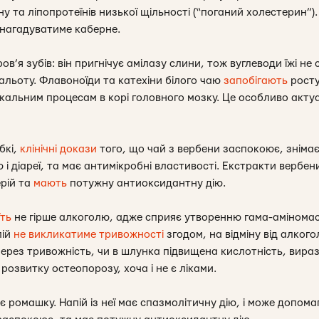
у та ліпопротеїнів низької щільності (“поганий холестерин”)
 нагадуватиме каберне.
ов’я зубів: він пригнічує амілазу слини, тож вуглеводи їжі н
альоту. Флавоноїди та катехіни білого чаю
запобігають
росту
кальним процесам в корі головного мозку. Це особливо актуа
бкі,
клінічні докази
того, що чай з вербени заспокоює, зніма
 і діареї, та має антимікробні властивості. Екстракти вербен
ерій та
мають
потужну антиоксидантну дію.
їть
не гірше алкоголю, адже сприяє утворенню гама-аміномас
пій
не викликатиме тривожності
згодом, на відміну від алког
рез тривожність, чи в шлунка підвищена кислотність, виразка
розвитку остеопорозу, хоча і не є ліками.
є ромашку. Напій із неї має спазмолітичну дію, і може допом