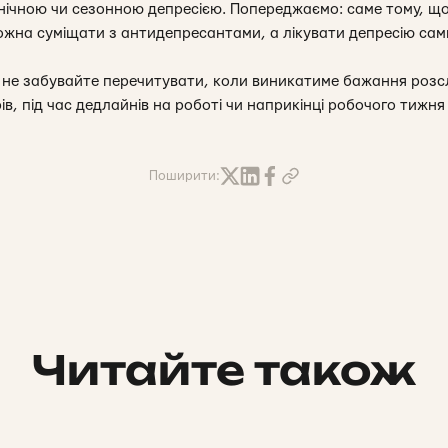
інічною чи сезонною депресією. Попереджаємо: саме тому, що
 можна суміщати з антидепресантами, а лікувати депресію са
а не забувайте перечитувати, коли виникатиме бажання розс
ів, під час дедлайнів на роботі чи наприкінці робочого тижня
Поширити:
Читайте також