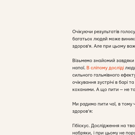
Очікуючи результатів голосу
багатьох людей може виникн
здоров‘я. Але при цьому ва
Візьмемо знайомий завдяки г
напої.
В сліпому досліді
люди 
сильного гальмівного ефекту
очікування зустрічі в барі 
коханими. А що пити — не т
Ми радимо пити чаї, в тому 
здоров’я:
Гібіскус. Дослідження на тв
набряки, і при цьому не пор