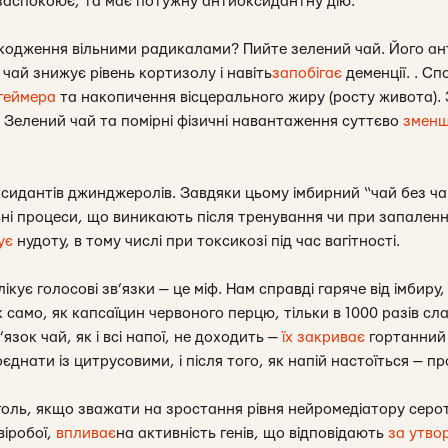
заспокоює, та має потужну антиоксидантну дію.
кодження вільними радикалами? Пийте зелений чай. Його ан
 чай знижує рівень кортизолу і навіть
запобігає
деменції. . С
геймера
та накопичення вісцерального жиру (росту живота). 
. Зелений чай та помірні фізичні навантаження суттєво
змен
ксидантів джинджеролів. Завдяки цьому імбирний “чай без ч
ні процеси, що виникають після тренування чи при запален
ує
нудоту, в тому числі при токсикозі під час вагітності.
 лікує голосові зв’язки — це міф. Нам справді гаряче від імбир
к само, як капсаїцин червоного перцю, тільки в 1000 разів с
’язок чай, як і всі напої, не доходить —
їх закриває
гортанний
єднати із цитрусовими, і після того, як напій настоїться — п
оголь, якщо зважати на зростання рівня нейромедіатору серо
віробої,
впливає
на активність генів, що відповідають
за утво