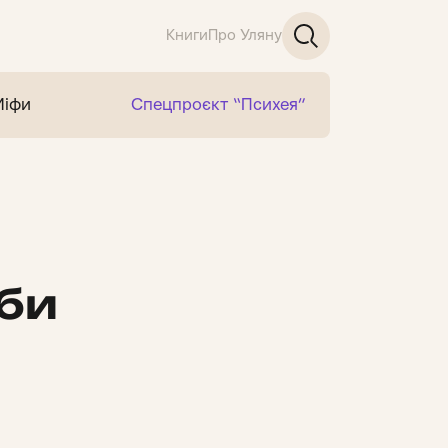
Книги
Про Уляну
Міфи
Спецпроєкт “Психея”
аби