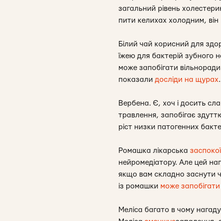
загальний рівень холестерин
пити келихах холодним, він
Білий чай корисний для здор
їжею для бактерій зубного н
може запобігати вільноради
показали
досліди на щурах
.
Вербена. Є, хоч і досить сла
травлення, запобігає здуттю
ріст низки патогенних бакт
Ромашка лікарська
заспоко
нейромедіатору. Але цей на
якщо вам складно заснути че
із ромашки
може запобігати
Меліса багато в чому нагаду