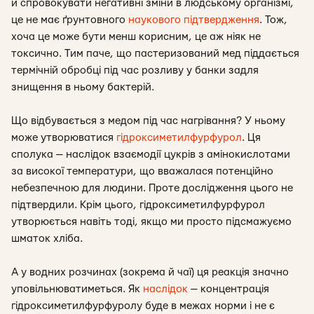
й спровокувати негативні зміни в людському організмі,
це не має ґрунтовного
наукового підтвердження
. Тож,
хоча це може бути менш корисним, це аж ніяк не
токсично. Тим паче, що пастеризований мед піддається
термічній обробці під час розливу у банки задля
знищення в ньому бактерій.
Що відбувається з медом під час нагрівання? У ньому
може утворюватися
гідроксиметилфурфурол
. Ця
сполука — наслідок взаємодії цукрів з амінокислотами
за високої температури, що вважалася потенційно
небезпечною для людини. Проте дослідження цього не
підтвердили. Крім цього, гідроксиметилфурфурол
утворюється навіть тоді, якщо ми просто підсмажуємо
шматок хліба.
А у водних розчинах (зокрема й чаї) ця реакція значно
уповільнюватиметься. Як
наслідок
— концентрація
гідроксиметилфурфуролу буде в межах норми і не є