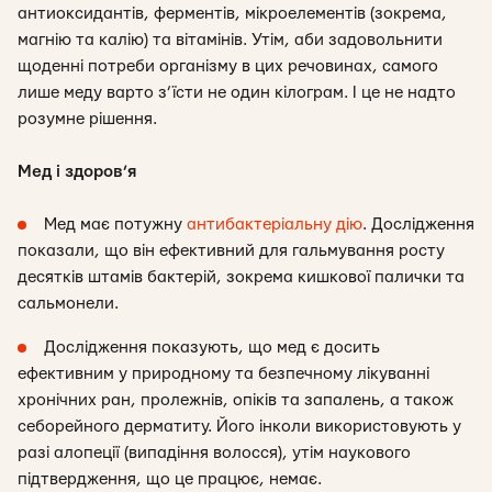
антиоксидантів, ферментів, мікроелементів (зокрема,
магнію та калію) та вітамінів. Утім, аби задовольнити
щоденні потреби організму в цих речовинах, самого
лише меду варто з’їсти не один кілограм. І це не надто
розумне рішення.
Мед і здоров’я
Мед має потужну
антибактеріальну дію
. Дослідження
показали, що він ефективний для гальмування росту
десятків штамів бактерій, зокрема кишкової палички та
сальмонели.
Дослідження показують, що мед є досить
ефективним у природному та безпечному лікуванні
хронічних ран, пролежнів, опіків та запалень, а також
себорейного дерматиту. Його інколи використовують у
разі алопеції (випадіння волосся), утім наукового
підтвердження, що це працює, немає.