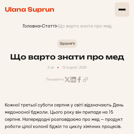
Ulana Suprun
Головна
>
Статті
>
Що варто знати про мед
Здоров'я
Що варто знати про мед
5 хв
12 august, 2020
Поширити:
Кожної третьої суботи серпня у світі відзначають День
медоносної бджоли. Цього року він припаде на 15
серпня. Напередодні розповідаємо про мед — продукт
роботи цілої колонії бджіл та циклу хімічних процесів.