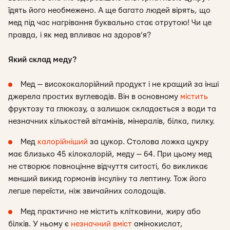
їдять його необмежено. А ще багато людей вірять, що
мед під час нагрівання буквально стає отрутою! Чи це
правда, і як мед впливає на здоров’я?
Який склад меду?
Мед — висококалорійний продукт і не кращий за інші
джерела простих вуглеводів. Він в основному
містить
фруктозу та глюкозу, а залишок складається з води та
незначних кількостей вітамінів, мінералів, білка, пилку.
Мед
калорійніший
за цукор. Столова ложка цукру
має близько 45 кілокалорій, меду — 64. При цьому мед
не створює повноцінне відчуття ситості, бо викликає
менший викид гормонів інсуліну та лептину. Тож його
легше переїсти, ніж звичайних солодощів.
Мед практично не містить клітковини, жиру або
білків. У ньому є
незначний вміст
амінокислот,