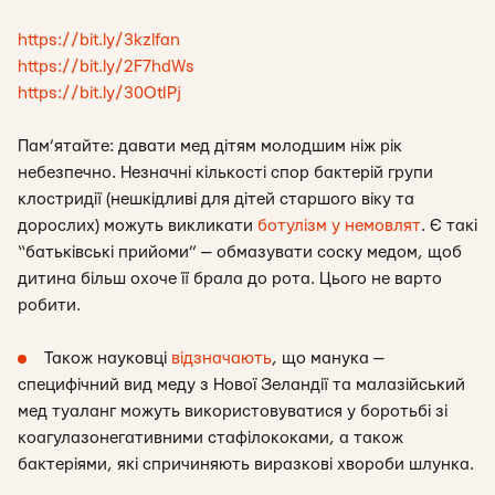
https://bit.ly/3kzlfan
https://bit.ly/2F7hdWs
https://bit.ly/30OtIPj
Пам’ятайте: давати мед дітям молодшим ніж рік
небезпечно. Незначні кількості спор бактерій групи
клостридії (нешкідливі для дітей старшого віку та
дорослих) можуть викликати
ботулізм у немовлят
. Є такі
“батьківські прийоми” — обмазувати соску медом, щоб
дитина більш охоче її брала до рота. Цього не варто
робити.
Також науковці
відзначають
, що манука —
специфічний вид меду з Нової Зеландії та малазійський
мед туаланг можуть використовуватися у боротьбі зі
коагулазонегативними стафілококами, а також
бактеріями, які спричиняють виразкові хвороби шлунка.