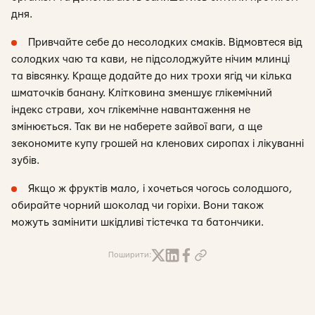
дня.
Привчайте себе до несолодких смаків. Відмовтеся від
солодких чаю та кави, не підсолоджуйте нічим млинці
та вівсянку. Краще додайте до них трохи ягід чи кілька
шматочків банану. Клітковина зменшує глікемічний
індекс страви, хоч глікемічне навантаження не
змінюється. Так ви не наберете зайвої ваги, а ще
зекономите купу грошей на кленових сиропах і лікуванні
зубів.
Якщо ж фруктів мало, і хочеться чогось солодшого,
обирайте чорний шоколад чи горіхи. Вони також
можуть замінити шкідливі тістечка та батончики.
Поширити: