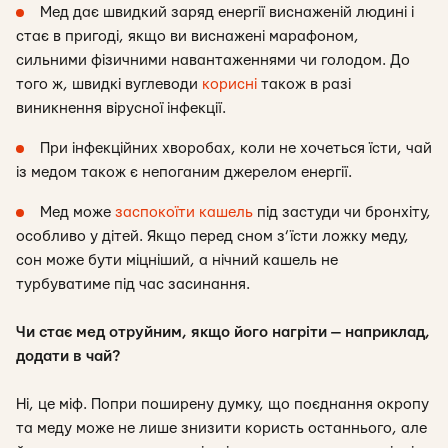
Мед дає швидкий заряд енергії виснаженій людині і
стає в пригоді, якщо ви виснажені марафоном,
сильними фізичними навантаженнями чи голодом. До
того ж, швидкі вуглеводи
корисні
також в разі
виникнення вірусної інфекції.
При інфекційних хворобах, коли не хочеться їсти, чай
із медом також є непоганим джерелом енергії.
Мед може
заспокоїти кашель
під застуди чи бронхіту,
особливо у дітей. Якщо перед сном з’їсти ложку меду,
сон може бути міцніший, а нічний кашель не
турбуватиме під час засинання.
Чи стає мед отруйним, якщо його нагріти — наприклад,
додати в чай?
Ні, це міф. Попри поширену думку, що поєднання окропу
та меду може не лише знизити користь останнього, але