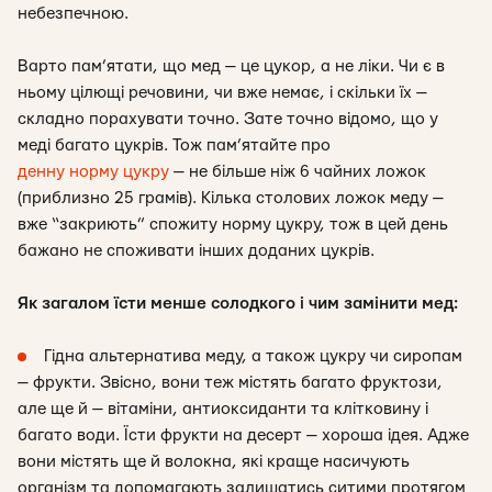
небезпечною.
Варто пам’ятати, що мед — це цукор, а не ліки. Чи є в
ньому цілющі речовини, чи вже немає, і скільки їх —
складно порахувати точно. Зате точно відомо, що у
меді багато цукрів. Тож пам’ятайте про
денну норму цукру
— не більше ніж 6 чайних ложок
(приблизно 25 грамів). Кілька столових ложок меду —
вже “закриють” спожиту норму цукру, тож в цей день
бажано не споживати інших доданих цукрів.
Як загалом їсти менше солодкого і чим замінити мед:
Гідна альтернатива меду, а також цукру чи сиропам
— фрукти. Звісно, вони теж містять багато фруктози,
але ще й — вітаміни, антиоксиданти та клітковину і
багато води. Їсти фрукти на десерт — хороша ідея. Адже
вони містять ще й волокна, які краще насичують
організм та допомагають залишатись ситими протягом