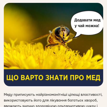
Меду приписують найрізноманітніші цілющі властивості,
використовують його для лікування багатьох хвороб,
вважають значно здоровішою альтернативою цукру і