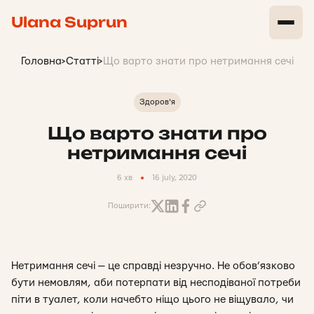
Ulana Suprun
Головна
>
Статті
>
Що варто знати про нетримання сечі
Здоров'я
Що варто знати про
нетримання сечі
6 хв
16 july, 2020
Поширити:
Нетримання сечі — це справді незручно. Не обов’язково
бути немовлям, аби потерпати від несподіваної потреби
піти в туалет, коли начебто ніщо цього не віщувало, чи