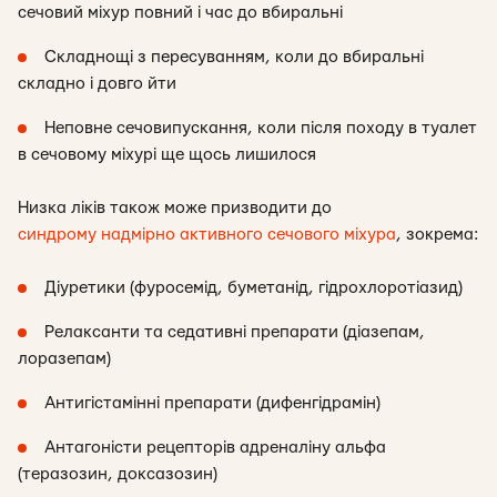
сечовий міхур повний і час до вбиральні
Складнощі з пересуванням, коли до вбиральні
складно і довго йти
Неповне сечовипускання, коли після походу в туалет
в сечовому міхурі ще щось лишилося
Низка ліків також може призводити до
синдрому надмірно активного сечового міхура
, зокрема:
Діуретики (фуросемід, буметанід, гідрохлоротіазид)
Релаксанти та седативні препарати (діазепам,
лоразепам)
Антигістамінні препарати (дифенгідрамін)
Антагоністи рецепторів адреналіну альфа
(теразозин, доксазозин)