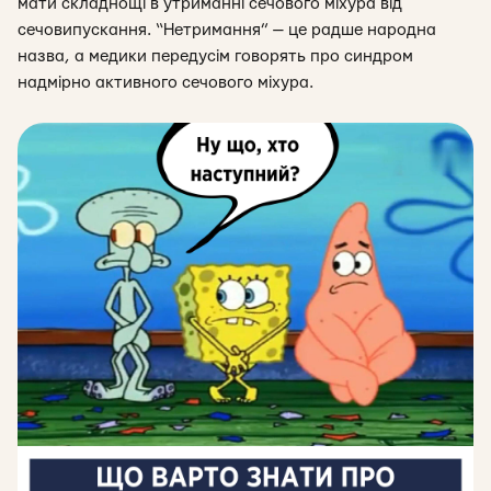
мати складнощі в утриманні сечового міхура від
сечовипускання. “Нетримання” — це радше народна
назва, а медики передусім говорять про синдром
надмірно активного сечового міхура.