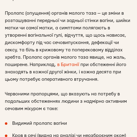
Пролапс (опущення) органів малого таза — це зміни в
розташуванні передньої чи задньої стінки вагіни, шийки
матки чи самої матки, а симптоми полягають в
утворенні вагінальної гулі, відчуття, що щось нависає,
дискомфорту під час сечовипускання, дефекації чи
сексу, та біль в крижовому та поперековому відділах
хребта. Пролапс органів малого таза явище, на жаль,
поширене. Наприклад,
в Британії
при обстеженні його
знаходять в кожної другої жінки, і кожна десята при
цьому потребує оперативного втручання.
Червоними прапорцями, що вказують на потребу в
подальших обстеженнях людини з надмірно активним
сечовим міхуром є таке:
Видимий пролапс вагіни
Кров в сечі (видна на аналізі чи неозброєним оком)