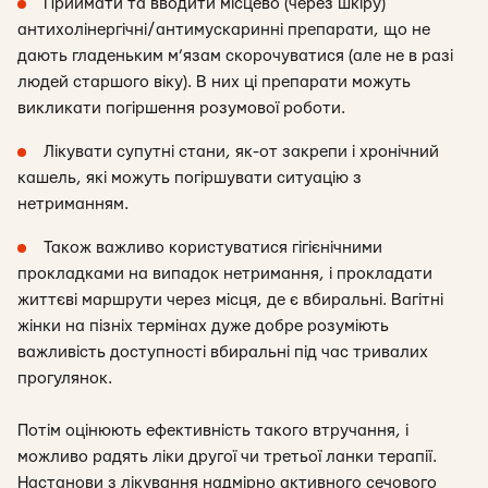
Приймати та вводити місцево (через шкіру)
антихолінергічні/антимускаринні препарати, що не
дають гладеньким м’язам скорочуватися (але не в разі
людей старшого віку). В них ці препарати можуть
викликати погіршення розумової роботи.
Лікувати супутні стани, як-от закрепи і хронічний
кашель, які можуть погіршувати ситуацію з
нетриманням.
Також важливо користуватися гігієнічними
прокладками на випадок нетримання, і прокладати
життєві маршрути через місця, де є вбиральні. Вагітні
жінки на пізніх термінах дуже добре розуміють
важливість доступності вбиральні під час тривалих
прогулянок.
Потім оцінюють ефективність такого втручання, і
можливо радять ліки другої чи третьої ланки терапії.
Настанови з лікування надмірно активного сечового