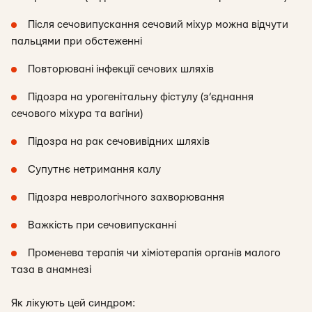
Після сечовипускання сечовий міхур можна відчути
пальцями при обстеженні
Повторювані інфекції сечових шляхів
Підозра на урогенітальну фістулу (з’єднання
сечового міхура та вагіни)
Підозра на рак сечовивідних шляхів
Супутнє нетримання калу
Підозра неврологічного захворювання
Важкість при сечовипусканні
Променева терапія чи хіміотерапія органів малого
таза в анамнезі
Як лікують цей синдром: