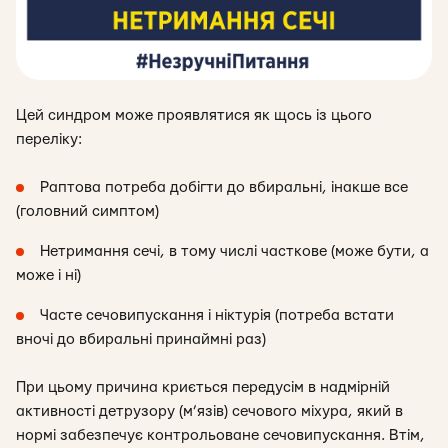
Цей синдром може проявлятися як щось із цього
переліку:
Раптова потреба добігти до вбиральні, інакше все
(головний симптом)
Нетримання сечі, в тому числі часткове (може бути, а
може і ні)
Часте сечовипускання і ніктурія (потреба встати
вночі до вбиральні принаймні раз)
При цьому причина криється передусім в надмірній
активності детрузору (м’язів) сечового міхура, який в
нормі забезпечує контрольоване сечовипускання. Втім,