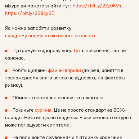
міхура ви можете знайти тут:
https://bit.ly/2Zz06Vm
,
https://bit.ly/2B8cySE
Як можна запобігти розвитку
синдрому надмірно активного сечового
:
Підтримуйте здорову вагу.
Тут
є пояснення, що це
означає.
Робіть щоденні
фізичні вправи
(до речі, заняття в
тренажерному залі з вагою не відносять на факторів
ризику).
Обмежте споживання кави та алкоголю
Покиньте
куріння
. Це не просто стандартна ЗСЖ-
порада. Нікотин діє на гладенькі м’язи сечового міхура і
може погіршувати симптоми.
Не полишайте лікування чи підтримку хронічних