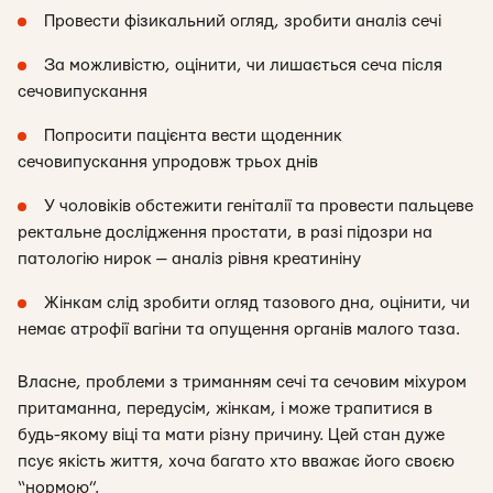
Провести фізикальний огляд, зробити аналіз сечі
За можливістю, оцінити, чи лишається сеча після
сечовипускання
Попросити пацієнта вести щоденник
сечовипускання упродовж трьох днів
У чоловіків обстежити геніталії та провести пальцеве
ректальне дослідження простати, в разі підозри на
патологію нирок — аналіз рівня креатиніну
Жінкам слід зробити огляд тазового дна, оцінити, чи
немає атрофії вагіни та опущення органів малого таза.
Власне, проблеми з триманням сечі та сечовим міхуром
притаманна, передусім, жінкам, і може трапитися в
будь-якому віці та мати різну причину. Цей стан дуже
псує якість життя, хоча багато хто вважає його своєю
“нормою”.