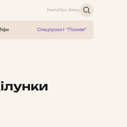
Книги
Про Уляну
Міфи
Спецпроєкт “Психея”
цілунки