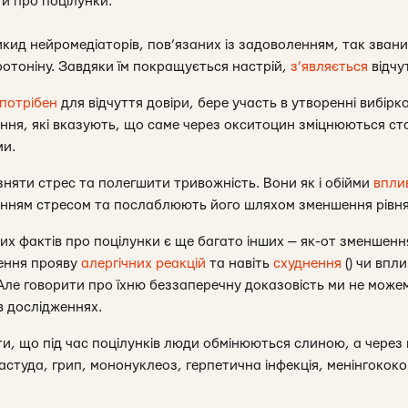
ти про поцілунки:
икид нейромедіаторів, пов’язаних із задоволенням, так зван
ротоніну. Завдяки їм покращується настрій,
з’являється
відчу
потрібен
для відчуття довіри, бере участь в утворенні вибір
ження, які вказують, що саме через окситоцин зміцнюються с
ми.
няти стрес та полегшити тривожність. Вони як і обійми
впли
лінням стресом та послаблюють його шляхом зменшення рівня
х фактів про поцілунки є ще багато інших — як-от зменшен
шення прояву
алергічних реакцій
та навіть
схуднення
() чи впли
 Але говорити про їхню беззаперечну доказовість ми не можем
 в дослідженнях.
и, що під час поцілунків люди обмінюються слиною, а через
застуда, грип, мононуклеоз, герпетична інфекція, менінгококо