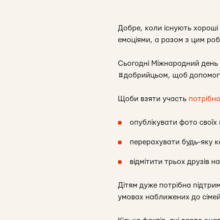
Добре, коли існують хороші
емоціями, а разом з цим ро
Сьогодні Міжнародний день 
#добрийцьом, щоб допомогти
Щоби взяти участь
потрібн
опублікувати фото своїх
перерахувати будь-яку к
відмітити трьох друзів 
Дітям дуже потрібна підтрим
умовах наближених до сіме