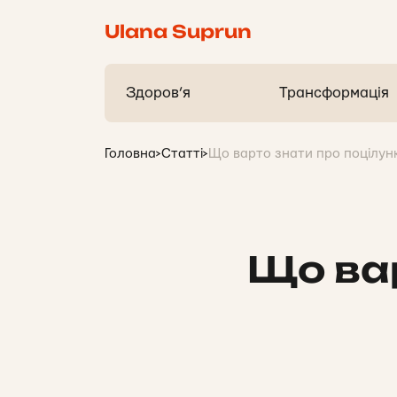
Ulana Suprun
Здоров’я
Трансформація
Головна
>
Статті
>
Що варто знати про поцілун
Що вар