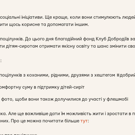
 соціальні ініціативи. Ще краще, коли вони стимулюють люд
бити щось корисне та допомагати іншим.
поцілунків. До цього дня благодійний фонд Клуб Добродіїв 
 дітям-сиротам отримати якісну освіту та шанс змінити св
о
:
 поцілунків з коханими, рідними, друзями з хештегом #добр
омфортну суму в підтримку дітей-сиріт
на фото, щоби вони також долучилися до участі у флешмобі
ка. Але ще важливіше дати їм можливість жити і зростати в п
йних. Про це можна почитати більше
тут
: