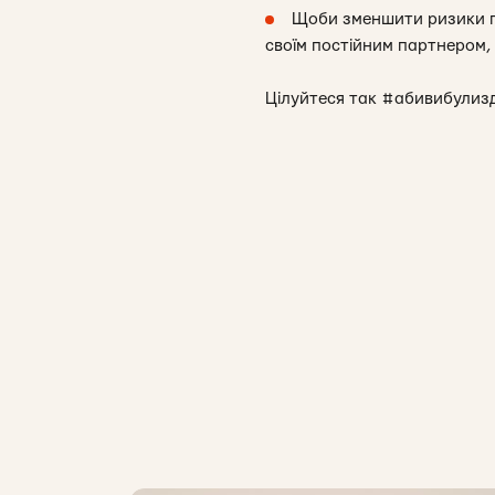
Щоби зменшити ризики пер
своїм постійним партнером, 
Цілуйтеся так #абивибулизд