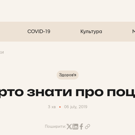
COVID-19
Культура
ки
Здоров'я
то знати про по
3 хв
06 july, 2019
Поширити: