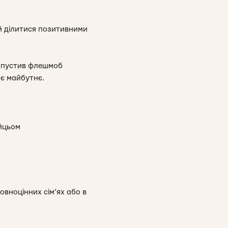
ей ділитися позитивними
запустив флешмоб
оє майбутнє.
ийцьом
овноцінних сім’ях або в