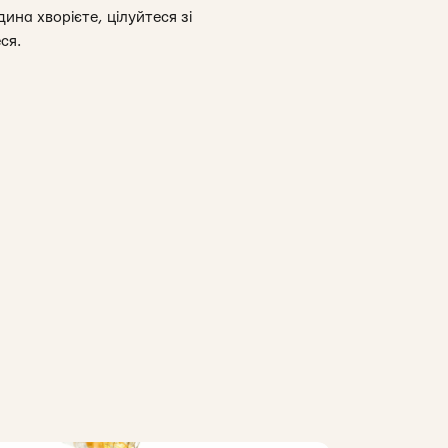
ина хворієте, цілуйтеся зі
ся.