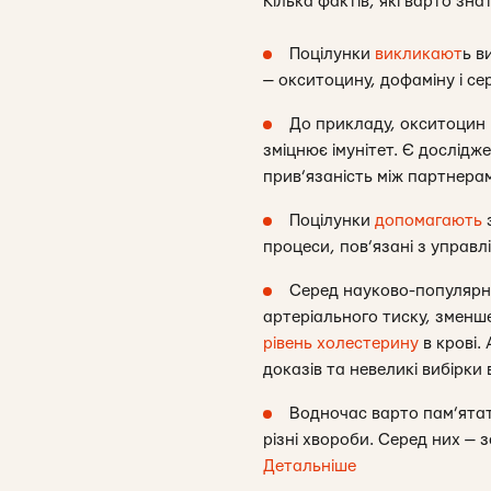
Кілька фактів, які варто зна
Поцілунки
викликают
ь в
— окситоцину, дофаміну і се
До прикладу, окситоцин
зміцнює імунітет. Є дослід
прив’язаність між партнера
Поцілунки
допомагають
з
процеси, пов’язані з управ
Серед науково-популярни
артеріального тиску, змен
рівень холестерину
в крові.
доказів та невеликі вибірки
Водночас варто пам’ятат
різні хвороби. Серед них — 
Детальніше