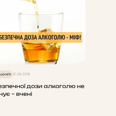
оров'я
01.09.2018
езпечної дози алкоголю не
нує – вчені