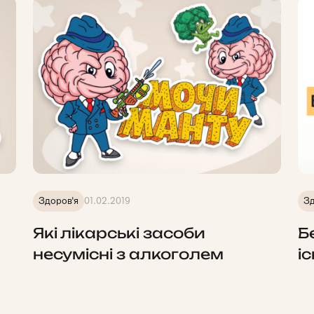
Здоров'я
01.02.2019
Зд
Які лікарські засоби
Б
несумісні з алкоголем
іс