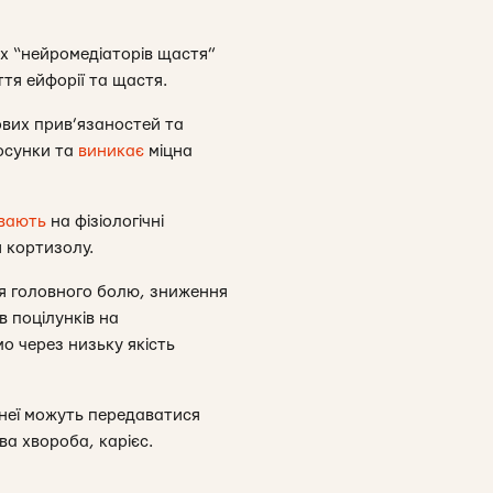
их “нейромедіаторів щастя”
ття ейфорії та щастя.
кових прив’язаностей та
тосунки та
виникає
міцна
вають
на фізіологічні
 кортизолу.
ня головного болю, зниження
в поцілунків на
о через низьку якість
 неї можуть передаватися
ва хвороба, карієс.