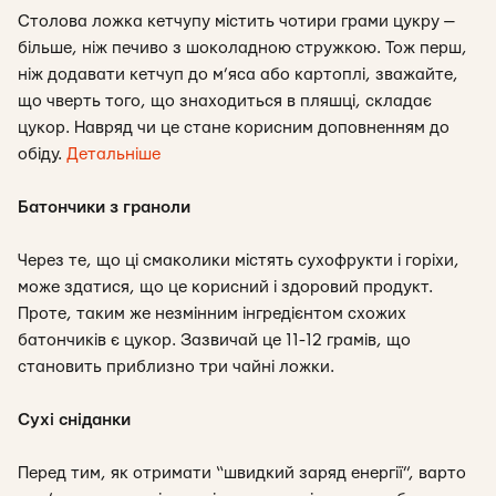
Столова ложка кетчупу містить чотири грами цукру —
більше, ніж печиво з шоколадною стружкою. Тож перш,
ніж додавати кетчуп до м’яса або картоплі, зважайте,
що чверть того, що знаходиться в пляшці, складає
цукор. Навряд чи це стане корисним доповненням до
обіду.
Детальніше
Батончики з граноли
Через те, що ці смаколики містять сухофрукти і горіхи,
може здатися, що це корисний і здоровий продукт.
Проте, таким же незмінним інгредієнтом схожих
батончиків є цукор. Зазвичай це 11-12 грамів, що
становить приблизно три чайні ложки.
Сухі сніданки
Перед тим, як отримати “швидкий заряд енергії”, варто