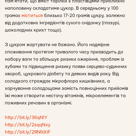
пам’ятати, що вміст тарілки з пластівцями приблизно
наполовину складатиме цукор. В середньому у 100
грамах
міститься
близько 17-20 грамів цукру, залежно
від додаткових інгредієнтів сухого сніданку (глазурі,
шоколадних крихт тощо).
З цукром жартувати не бажано. Його надмірне
споживання протягом тривалого часу призводить до
набору ваги та збільшує ризики ожиріння, проблем із
зубами та підвищення ризику появи серцево-судинних
хвороб, цукрового діабету та деяких видів раку. Від
солодкого страждає мікрофлора кишківника, а
харчування солодощами замість повноцінних прийомів
їжі може створити нестачу вітамінів, мікроелементів та
поживних речовин в організмі.
http://bit.ly/36qNIY
http://bit.ly/2sqqNxy
http://bit.ly/2RNNXIF