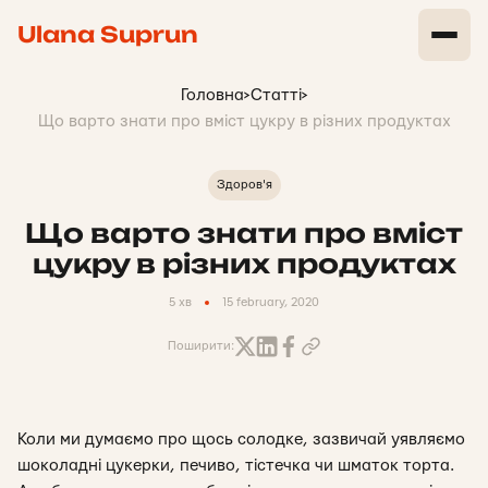
Ulana Suprun
Головна
>
Статті
>
Що варто знати про вміст цукру в різних продуктах
Здоров'я
Що варто знати про вміст
цукру в різних продуктах
5 хв
15 february, 2020
Поширити:
Коли ми думаємо про щось солодке, зазвичай уявляємо
шоколадні цукерки, печиво, тістечка чи шматок торта.