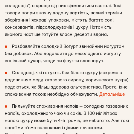
солодощів”, а краще від них відмовитися взагалі. Такі
товари попри значну додану вартість, великі терміни
зберігання і яскраві упаковки, містять багато солі,
консервантів, підсолоджувачів і цукру. Натомість
якомога частіше готуйте власні десерти вдома.
Розбавляйте солодкий йогурт звичайним йогуртом
без добавок. Або додавайте до несолодкого йогурту
ванільний цукор, ягоди чи фрукти власноруч.
Солодощі, які готують без білого цукру (зокрема з
додаванням меду, агавового сиропу, коричневого цукру)
подаються, як більш здорова альтернатива. Проте, їхнє
споживання також необхідно обмежувати.
Детальніше
Пильнуйте споживання напоїв — солодких газованих
напоїв, охолодженого чаю чи соків. В 100 мілілітрах
напою цукру може бути 4-5 грамів, це небагато. Але такі
напої ми п’ємо склянками і цілими пляшками.