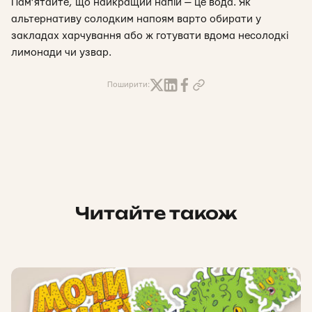
Пам’ятайте, що найкращий напій — це вода. Як
альтернативу солодким напоям варто обирати у
закладах харчування або ж готувати вдома несолодкі
лимонади чи узвар.
Поширити:
Читайте також