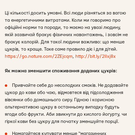
Ці кількості досить умовні. Всі люди різняться за вагою
та енергетичними витратами. Коли ми говоримо про
офіційні норми та поради, то маємо на увазі людину,
якій зазвичай бракує фізичних навантажень, і зовсім не
бракує калорій. Для такої людини важливо: що менше
цукрів, то краще. Таке саме правило діє і для дітей.
https://go.nature.com/2ZEjcqm
,
http://bit.ly/2IIxj8x
Як можна зменшити споживання доданих цукрів:
Привчайте себе до несолодких смаків. Не додавайте
цукор до кави або чаю, відмовтеся від підсолодження
вівсянки або домашнього сиру. Гідною і корисною
альтернативою цукру в останньому випадку будуть
ягоди або фрукти. Аби звикнути до кислого йогурту, чи
гіркої кави без цукру для початку зменшуйте порції.
Намагайтеся купувати менше “магазинних