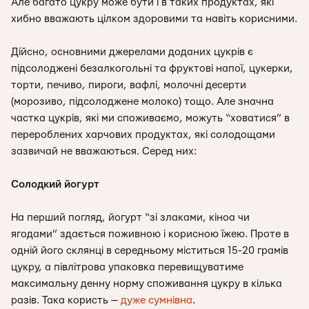
Але багато цукру може бути і в таких продуктах, які
хибно вважають цілком здоровими та навіть корисними.
Дійсно, основними джерелами доданих цукрів є
підсолоджені безалкогольні та фруктові напої, цукерки,
торти, печиво, пироги, вафлі, молочні десерти
(морозиво, підсолоджене молоко) тощо. Але значна
частка цукрів, які ми споживаємо, можуть “ховатися” в
перероблених харчових продуктах, які солодощами
зазвичай не вважаються. Серед них:
Солодкий йогурт
На перший погляд, йогурт “зі злаками, кіноа чи
ягодами” здається поживною і корисною їжею. Проте в
одній його склянці в середньому міститься 15-20 грамів
цукру, а півлітрова упаковка перевищуватиме
максимальну денну норму споживання цукру в кілька
разів. Така користь —
дуже сумнівна
.