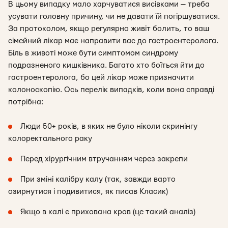
В цьому випадку мало харчуватися висівками — треба
усувати головну причину, чи не давати їй погіршуватися.
За протоколом, якщо регулярно живіт болить, то ваш
сімейний лікар має направити вас до гастроентеролога.
Біль в животі може бути симптомом синдрому
подразненого кишківника. Багато хто боїться йти до
гастроентеролога, бо цей лікар може призначити
колоноскопію. Ось перелік випадків, коли вона справді
потрібна:
Люди 50+ років, в яких не було ніколи скринінгу
колоректального раку
Перед хірургічним втручанням через закрепи
При зміні калібру калу (так, завжди варто
озирнутися і подивитися, як писав Класик)
Якщо в калі є прихована кров (це такий аналіз)