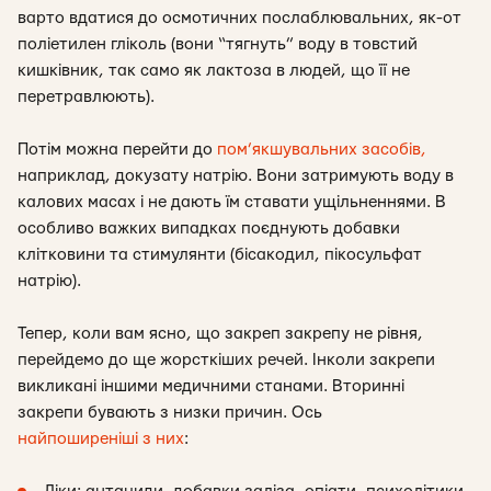
варто вдатися до осмотичних послаблювальних, як-от
поліетилен гліколь (вони “тягнуть” воду в товстий
кишківник, так само як лактоза в людей, що її не
перетравлюють).
Потім можна перейти до
пом’якшувальних засобів,
наприклад, докузату натрію. Вони затримують воду в
калових масах і не дають їм ставати ущільненнями. В
особливо важких випадках поєднують добавки
клітковини та стимулянти (бісакодил, пікосульфат
натрію).
Тепер, коли вам ясно, що закреп закрепу не рівня,
перейдемо до ще жорсткіших речей. Інколи закрепи
викликані іншими медичними станами. Вторинні
закрепи бувають з низки причин. Ось
найпоширеніші з них
: