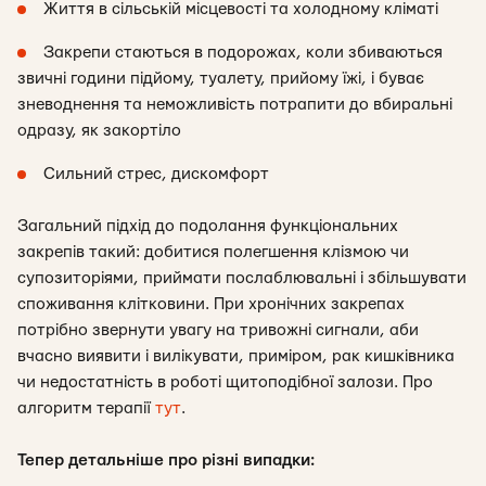
Життя в сільській місцевості та холодному кліматі
Закрепи стаються в подорожах, коли збиваються
звичні години підйому, туалету, прийому їжі, і буває
зневоднення та неможливість потрапити до вбиральні
одразу, як закортіло
Сильний стрес, дискомфорт
Загальний підхід до подолання функціональних
закрепів такий: добитися полегшення клізмою чи
супозиторіями, приймати послаблювальні і збільшувати
споживання клітковини. При хронічних закрепах
потрібно звернути увагу на тривожні сигнали, аби
вчасно виявити і вилікувати, приміром, рак кишківника
чи недостатність в роботі щитоподібної залози. Про
алгоритм терапії
тут
.
Тепер детальніше про різні випадки: