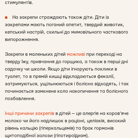
стимулянтів.
На закрепи страждають також діти. Діти із
закрепами мають поганий апетит, твердий животик,
кепський настрій, схильні до мимовільного часткового
випорожнення.
Закрепи в маленьких дітей
можливі
при переході на
тверду їжу, привчання до горщика, а також в перші дні
садочку чи школи. Якщо діти ігнорують поклики в
туалет, то в прямій кишці відкладаються фекалії,
затримуються, ущільнюються і болісно відходять, і так
починається замкнене коло накопичення та болісного
позбавлення.
Інші причини закрепів
в дітей — це алергія на коров’яче
молоко чи його надлишок в раціоні, целіакія, високий
рівень кальцію (гіперкальцемія) та брак гормонів
щитоподібної залози (гіпотироїдизм).