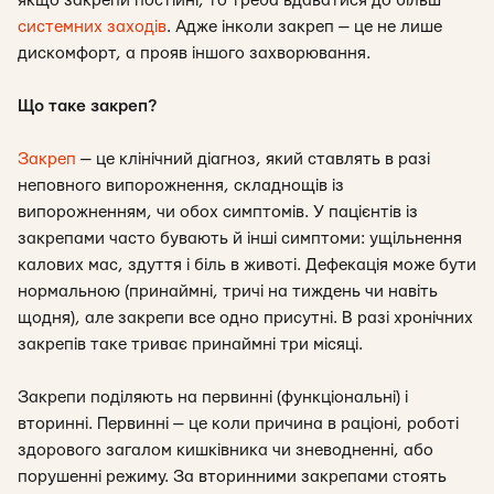
якщо закрепи постійні, то треба вдаватися до більш
системних заходів
. Адже інколи закреп — це не лише
дискомфорт, а прояв іншого захворювання.
Що таке закреп?
Закреп
— це клінічний діагноз, який ставлять в разі
неповного випорожнення, складнощів із
випорожненням, чи обох симптомів. У пацієнтів із
закрепами часто бувають й інші симптоми: ущільнення
калових мас, здуття і біль в животі. Дефекація може бути
нормальною (принаймні, тричі на тиждень чи навіть
щодня), але закрепи все одно присутні. В разі хронічних
закрепів таке триває принаймні три місяці.
Закрепи поділяють на первинні (функціональні) і
вторинні. Первинні — це коли причина в раціоні, роботі
здорового загалом кишківника чи зневодненні, або
порушенні режиму. За вторинними закрепами стоять