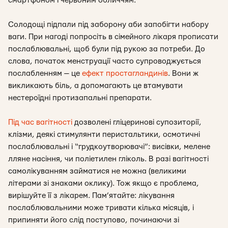
смартфоном і червоним обличчям.
Солодощі підпали під заборону аби запобігти набору
ваги. При нагоді попросіть в сімейного лікаря прописати
послаблювальні, щоб були під рукою за потреби. До
слова, початок менструації часто супроводжується
послабленням — це
ефект простагландинів
. Вони ж
викликають біль, а допомагають це втамувати
нестероїдні протизапальні препарати.
Під час вагітності
дозволені гліцеринові супозиторії,
клізми, деякі стимулянти перистальтики, осмотичні
послаблювальні і “грудкоутворювачі”: висівки, мелене
лляне насіння, чи поліетилен гліколь. В разі вагітності
самолікуванням займатися не можна (великими
літерами зі знаками оклику). Тож якщо є проблема,
вирішуйте її з лікарем. Пам’ятайте: лікування
послаблювальними може тривати кілька місяців, і
припиняти його слід поступово, починаючи зі