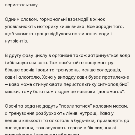
перистальтику.
Одним словом, гормональні взаємодії в жінок
уповільнюють моторику кишківника. Все заради того,
щоб якомога краще відбулося поглинання води і
нутрієнтів.
В другу фазу циклу в організмі також затримується вода
і збільшується вага. Тож пам’ятайте нашу мантру:
більше овочів і води та тренувань, менше солодощів,
кави і алкоголю. Хоча у випадку кави буває протилежне
— кава може стимулювати перистальтику сигмоподібної
кишки, тому багатьом людям це навпаки “допомагає”.
Овочі та вода не дадуть “позлипатися” каловим масам,
а тренування розбурхають ліниві нутрощі. Кава у
великій кількості та алкоголь в будь-якій, призводять до
зневоднення, тож зсувають терези в бік сидіння зі