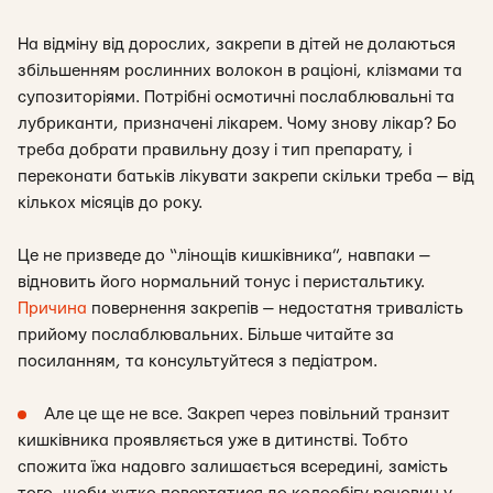
На відміну від дорослих, закрепи в дітей не долаються
збільшенням рослинних волокон в раціоні, клізмами та
супозиторіями. Потрібні осмотичні послаблювальні та
лубриканти, призначені лікарем. Чому знову лікар? Бо
треба добрати правильну дозу і тип препарату, і
переконати батьків лікувати закрепи скільки треба — від
кількох місяців до року.
Це не призведе до “лінощів кишківника”, навпаки —
відновить його нормальний тонус і перистальтику.
Причина
повернення закрепів — недостатня тривалість
прийому послаблювальних. Більше читайте за
посиланням, та консультуйтеся з педіатром.
Але це ще не все. Закреп через повільний транзит
кишківника проявляється уже в дитинстві. Тобто
спожита їжа надовго залишається всередині, замість