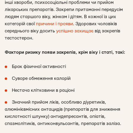
інші хвороби, психосоціальні проблеми чи прийом
лікарських препаратів. Закрепи притаманні передусім
людям старшого віку, жінкам і дітям. В кожної із цих
категорій свої
причини і прояви
. Здорових чоловіків
середнього віку досить
успішно захищає
від закрепів
тестостерон.
Фактори ризику появи закрепів, крім віку і статі, такі:
Брак фізичної активності
Суворе обмеження калорій
Нестача клітковини в раціоні
Значний прийом ліків, особливо діуретиків,
алюмінієвмісних антацидів (препаратів для зниження
кислотності шлунку) антидепресантів, опіатів,
спазмолітиків, антиконвульсантів, препаратів заліза.