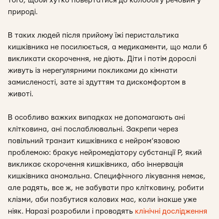
того, щоби хутко повертатися до колообігу речовин у
природі.
В таких людей після прийому їжі перистальтика
кишківника не посилюється, а медикаменти, що мали б
викликати скорочення, не діють. Діти і потім дорослі
живуть із нерегулярними покликами до кімнати
замисленості, зате зі здуттям та дискомфортом в
животі.
В особливо важких випадках не допомагають ані
клітковина, ані послаблювальні. Закрепи через
повільний транзит кишківника є нейром’язовою
проблемою: бракує нейромедіатору субстанції Р, який
викликає скорочення кишківника, або іннервація
кишківника аномальна. Специфічного лікування немає,
але радять, все ж, не забувати про клітковину, робити
клізми, аби позбутися калових мас, коли інакше уже
ніяк. Наразі розробили і проводять
клінічні дослідження