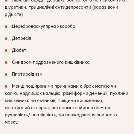
Ліки: антациди, добавки заліза, опіати, психолітики,
діуретики, трициклічні антидепресанти (зараз вони
рідкість)
Цереброваскулярна хвороба
Депресія
Діабет
Синдром подразненого кишківника
Гіпотироїдизм
Менш поширеними причинами є брак магнію чи
калію, надлишок кальцію, різні форми деменції, пухлини
кишківника чи яєчників, тріщини кишківника,
множинний склероз, автономні нейропатії, мала
рухливість/інвалідність, чи пошкодження спинного
мозку.