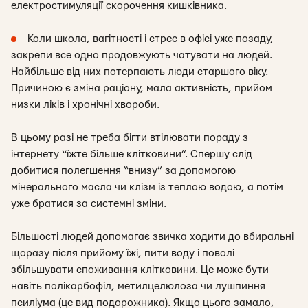
електростимуляції скорочення кишківника.
Коли школа, вагітності і стрес в офісі уже позаду,
закрепи все одно продовжують чатувати на людей.
Найбільше від них потерпають люди старшого віку.
Причиною є зміна раціону, мала активність, прийом
низки ліків і хронічні хвороби.
В цьому разі не треба бігти втілювати пораду з
інтернету “їжте більше клітковини”. Спершу слід
добитися полегшення “внизу” за допомогою
мінерального масла чи клізм із теплою водою, а потім
уже братися за системні зміни.
Більшості людей допомагає звичка ходити до вбиральні
щоразу після прийому їжі, пити воду і поволі
збільшувати споживання клітковини. Це може бути
навіть полікарбофіл, метилцелюлоза чи лушпиння
псиліума (це вид подорожника). Якщо цього замало,