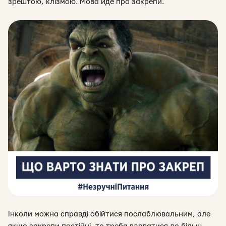
зрештою, клізмою. Мова йде про закрепи.
Інколи можна справді обійтися послаблювальним, але