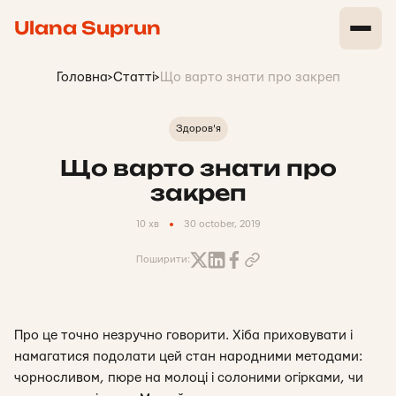
Ulana Suprun
Головна
>
Статті
>
Що варто знати про закреп
Здоров'я
Що варто знати про
закреп
10 хв
30 october, 2019
Поширити:
Про це точно незручно говорити. Хіба приховувати і
намагатися подолати цей стан народними методами:
чорносливом, пюре на молоці і солоними огірками, чи