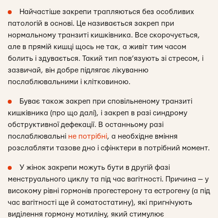
Найчастіше закрепи трапляються без особливих
патологій в основі. Це називається закреп при
нормальному транзиті кишківника. Все скорочується,
але в прямій кишці щось не так, а живіт тим часом
болить і здувається. Такий тип пов’язують зі стресом, і
зазвичай, він добре підлягає лікуванню
послаблювальними і клітковиною.
Буває також закреп при сповільненому транзиті
кишківника (про що далі), і закреп в разі синдрому
обструктивної дефекації. В останньому разі
послаблювальні
не потрібні
, а необхідне вміння
розслабляти тазове дно і сфінктери в потрібний момент.
У жінок закрепи можуть бути в другій фазі
менструального циклу та під час вагітності. Причина — у
високому рівні гормонів прогестерону та естрогену (а під
час вагітності ще й соматостатину), які пригнічують
виділення гормону мотиліну, який стимулює