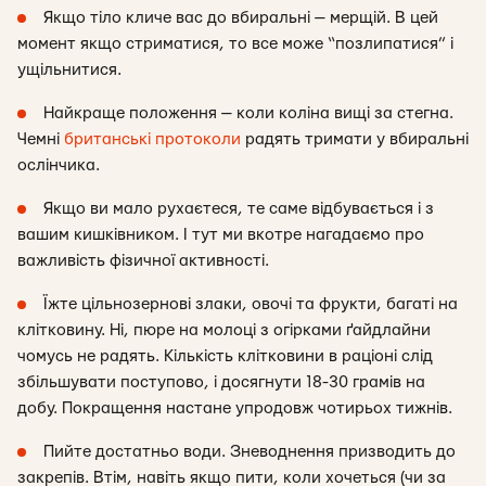
Якщо тіло кличе вас до вбиральні — мерщій. В цей
момент якщо стриматися, то все може “позлипатися” і
ущільнитися.
Найкраще положення — коли коліна вищі за стегна.
Чемні
британські протоколи
радять тримати у вбиральні
ослінчика.
Якщо ви мало рухаєтеся, те саме відбувається і з
вашим кишківником. І тут ми вкотре нагадаємо про
важливість фізичної активності.
Їжте цільнозернові злаки, овочі та фрукти, багаті на
клітковину. Ні, пюре на молоці з огірками ґайдлайни
чомусь не радять. Кількість клітковини в раціоні слід
збільшувати поступово, і досягнути 18-30 грамів на
добу. Покращення настане упродовж чотирьох тижнів.
Пийте достатньо води. Зневоднення призводить до
закрепів. Втім, навіть якщо пити, коли хочеться (чи за