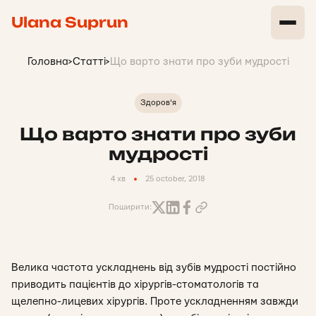
Ulana Suprun
Головна
>
Статті
>
Що варто знати про зуби мудрості
Здоров'я
Що варто знати про зуби
мудрості
4 хв
25 october, 2018
Поширити:
Велика частота ускладнень від зубів мудрості постійно
приводить пацієнтів до хірургів-стоматологів та
щелепно-лицевих хірургів. Проте ускладненням завжди