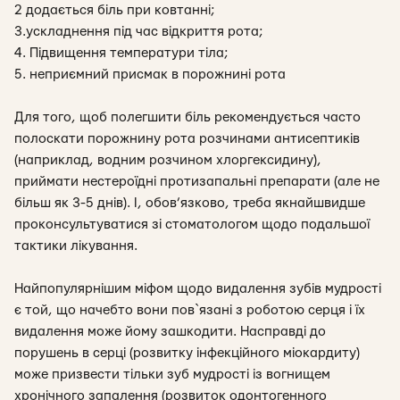
2️ додається біль при ковтанні;
3️.ускладнення під час відкриття рота;
4️. Підвищення температури тіла;
5️. неприємний присмак в порожнині рота
Для того, щоб полегшити біль рекомендується часто
полоскати порожнину рота розчинами антисептиків
(наприклад, водним розчином хлоргексидину),
приймати нестероїдні протизапальні препарати (але не
більш як 3-5 днів). І, обов’язково, треба якнайшвидше
проконсультуватися зі стоматологом щодо подальшої
тактики лікування.
Найпопулярнішим міфом щодо видалення зубів мудрості
є той, що начебто вони пов`язані з роботою серця і їх
видалення може йому зашкодити. Насправді до
порушень в серці (розвитку інфекційного міокардиту)
може призвести тільки зуб мудрості із вогнищем
хронічного запалення (розвиток одонтогенного