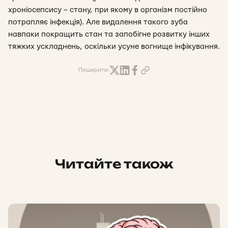
хроніосепсису – стану, при якому в організм постійно
потрапляє інфекція). Але видалення такого зуба
навпаки покращить стан та запобігне розвитку інших
тяжких ускладнень, оскільки усуне вогнище інфікування.
Поширити:
Читайте також