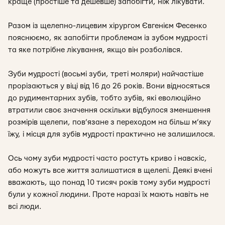
краще (простіше та дешевше) запобігти, ніж лікувати.
Разом із щелепно-лицевим хірургом Євгенієм Фесенко
пояснюємо, як запобігти проблемам із зубом мудрості
та яке потрібне лікування, якщо він розболівся.
Зуби мудрості (восьмі зуби, треті моляри) найчастіше
прорізаються у віці від 16 до 26 років. Вони відносяться
до рудиментарних зубів, тобто зубів, які еволюційно
втратили своє значення оскільки відбулося зменшення
розмірів щелепи, пов’язане з переходом на більш м’яку
їжу, і місця для зубів мудрості практично не залишилося.
Ось чому зуби мудрості часто ростуть криво і навскіс,
або можуть все життя залишатися в щелепі. Деякі вчені
вважають, що понад 10 тисяч років тому зуби мудрості
були у кожної людини. Проте наразі їх мають навіть не
всі люди.