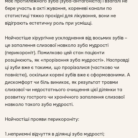
має протилежного зуба (зуба-антагоніста) і взагалі не
бере участь в акті жування, кореневі канали по
статистиці тяжко прохідні для лікування, вони не
відіграють естетичну роль при усмішці.
Найчастіше хірургічне ускладнення від восьмих зубів –
це запалення слизової навколо зуба мудрості
(перикороніт). Помилково цей стан пацієнти
розцінюють, як «прорізання зуба мудрості». Насправді
ці зуби вже є такими, що прорізалися (частково чи
повністю), оскільки корені зубів вже є сформованими. А
дискомфорт чи біль виникає, як результат травми
слизової чи недостатнього очищення цієї ділянки та
розвитку гострого чи хронічного запалення слизової
навколо такого зуба мудрості.
Найчастіші прояви перикороніту:
1.неприємні відчуття в ділянці зуба мудрості;