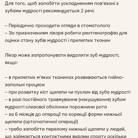
Для того, щоб запобігти ускладненням пов’язані з
зубами мудрості рекомендується 2 речі:
– Періодично проходити огляди в стоматолога
– За призначенням лікаря робити рентгенографію для
оцінки стану зубів мудрості і прилеглих тканин
Лікар може запропонувати видалити зуб мудрості,
якщо:
– в прилеглих м’яких тканинах розвиваються гнійно-
запальні процеси
– при розвитку кіст щелепи чи пухлин від зуба мудрості
– в разі постійного травмування (накушування) зубом
мудрості слизової оболонки порожнини рота
– за 6 місяців до операції по корекції форми нижньої
щелепи (ортогнатичної операції)
– треба запобігти перелому нижньої щелепи у людей,
що займаються контактними видами спорту оскільки