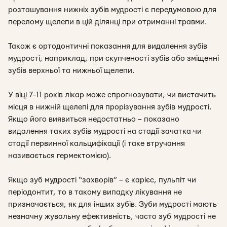
розташування нижніх зубів мудрості є передумовою для
перелому щелепи в цій ділянці при отриманні травми.
Також є ортодонтичні показання для видалення зубів
мудрості, наприклад, при скупченості зубів або зміщенні
зубів верхньої та нижньої щелепи.
У віці 7-11 років лікар може спрогнозувати, чи вистачить
місця в нижній щелепі для прорізування зубів мудрості.
Якщо його виявиться недостатньо – показано
видалення таких зубів мудрості на стадії зачатка чи
стадії первинної кальцифікації (і таке втручання
називається гермектомією).
Якщо зуб мудрості “захворів” – є карієс, пульпіт чи
періодонтит, то в такому випадку лікування не
призначається, як для інших зубів. Зуби мудрості мають
незначну жувальну ефективність, часто зуб мудрості не