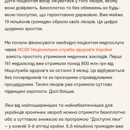
Дати пацієнтам вибір лікуватися у того лікаря, якому
вони довіряють. Безоплатно та без обмежень за будь-
якою послугою, що гарантована державою. Вже майже
19 мільйонів громадян обрали своїх лікарів. Ця цифра
щоденно зростає.
Ми почали фінансувати необхідні пацієнтам медпослуги
через
НСЗУ Національна служба здоров’я України
замість простого утримання медичних закладів. Перші
161 медзаклад вже отримали понад 800 млн грн від
Нацслужби здоров’я за останні 3 місяці. Це відбувається
без посередників та за прозорими справедливими
процедурами. Тисячі лікарів уже отримали суттєво
підвищені зарплати. Далі більше.
Ліки від найпоширеніших та найнебезпечніших для
українців хронічних хвороб можна отримати безоплатно
або з суттєвою знижкою за програмою “Доступні ліки”
— у кожній 3-й аптеці країни. 6,6 мільйона громадян вже