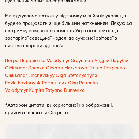
суспільний запит на справжні зміни.
Ми відчуваємо потужну підтримку мільйонів українців і
будемо працювати зі ще більшим натхненням. Дякую за
підтримку всім, хто допомагає Україні перейти від
застарілої совєцької моделі до сучасної світової в
системі охорони здоров’я!
Петро Порошенко
Volodymyr Groysman
Андрій Парубій
Oleksandr Saenko
Oksana Markarova
Павло Петренко
Oleksandr Linchevskyy
Olga Stefanyshyna
Pavlo Kovtonyuk
Роман Ілик
Oleg Petrenko
Volodymyr Kurpita
Tatyana Dumenko
*Автором цитати, використаної на зображенні,
прийнято вважати Сократа.