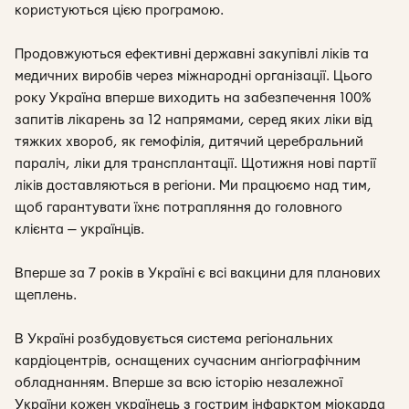
користуються цією програмою.
Продовжуються ефективні державні закупівлі ліків та
медичних виробів через міжнародні організації. Цього
року Україна вперше виходить на забезпечення 100%
запитів лікарень за 12 напрямами, серед яких ліки від
тяжких хвороб, як гемофілія, дитячий церебральний
параліч, ліки для трансплантації. Щотижня нові партії
ліків доставляються в регіони. Ми працюємо над тим,
щоб гарантувати їхнє потрапляння до головного
клієнта — українців.
Вперше за 7 років в Україні є всі вакцини для планових
щеплень.
В Україні розбудовується система регіональних
кардіоцентрів, оснащених сучасним ангіографічним
обладнанням. Вперше за всю історію незалежної
України кожен українець з гострим інфарктом міокарда