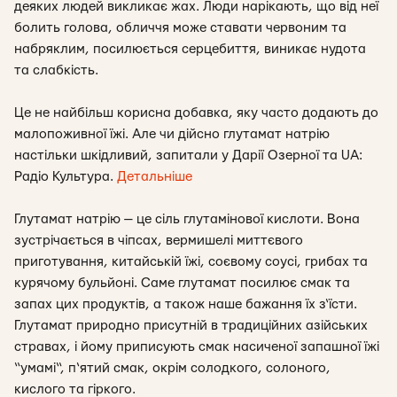
деяких людей викликає жах. Люди нарікають, що від неї
болить голова, обличчя може ставати червоним та
набряклим, посилюється серцебиття, виникає нудота
та слабкість.
Це не найбільш корисна добавка, яку часто додають до
малопоживної їжі. Але чи дійсно глутамат натрію
настільки шкідливий, запитали у Дарії Озерної та UA:
Радіо Культура.
Детальніше
Глутамат натрію — це сіль глутамінової кислоти. Вона
зустрічається в чіпсах, вермишелі миттєвого
приготування, китайській їжі, соєвому соусі, грибах та
курячому бульйоні. Саме глутамат посилює смак та
запах цих продуктів, а також наше бажання їх з‘їсти.
Глутамат природно присутній в традиційних азійських
стравах, і йому приписують смак насиченої запашної їжі
“умамі“, п‘ятий смак, окрім солодкого, солоного,
кислого та гіркого.