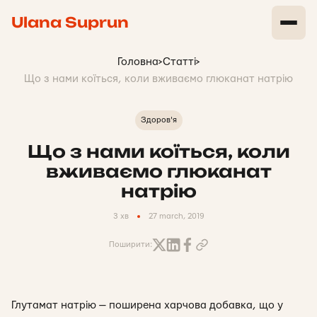
Ulana Suprun
Головна
>
Статті
>
Що з нами коїться, коли вживаємо глюканат натрію
Здоров'я
Що з нами коїться, коли
вживаємо глюканат
натрію
3 хв
27 march, 2019
Поширити:
Глутамат натрію — поширена харчова добавка, що у