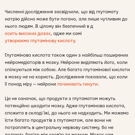
Численні дослідження засвідчили, що від глутамату
натрію дійсно може бути погано, але лише чутливим до
нього людям. В цілому він безпечний в д
осить високих дозах
, адже ми самі
утворюємо глутамінову кислоту.
Глутамінова кислота також один з найбільш поширених
нейромедіаторів в мозку. Нейрони виділяють його, коли
спілкуються між собою. Але багато глутамінової кислоти
в мозку не на користь. Дослідження показали, що коли
її понад міру — нейрони
починають гинути
.
Це не означає, що продукти з глутаматом можуть
потенційно шкодити мозку. Адже глутамінова кислота,
спожита в складі їжі, до нього не надходить. Ми можемо
їсти багато продуктів з глутаматом, але вони не
потраплять в центральну нервову систему, бо не
долають бар‘єр між кров‘ю та мозком. Мозок сам