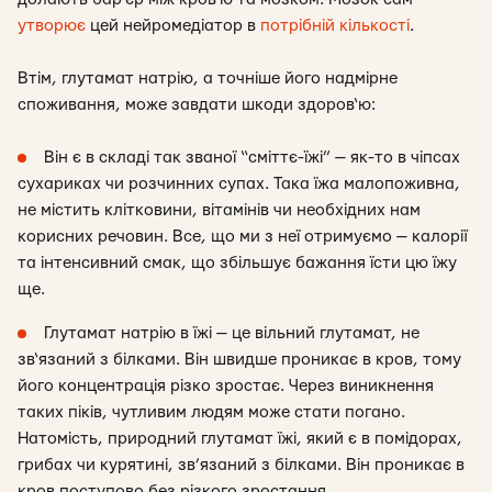
утворює
цей нейромедіатор в
потрібній кількості
.
Втім, глутамат натрію, а точніше його надмірне
споживання, може завдати шкоди здоров‘ю:
Він є в складі так званої “сміттє-їжі” — як-то в чіпсах
сухариках чи розчинних супах. Така їжа малопоживна,
не містить клітковини, вітамінів чи необхідних нам
корисних речовин. Все, що ми з неї отримуємо — калорії
та інтенсивний смак, що збільшує бажання їсти цю їжу
ще.
Глутамат натрію в їжі — це вільний глутамат, не
зв‘язаний з білками. Він швидше проникає в кров, тому
його концентрація різко зростає. Через виникнення
таких піків, чутливим людям може стати погано.
Натомість, природний глутамат їжі, який є в помідорах,
грибах чи курятині, зв’язаний з білками. Він проникає в
кров поступово без різкого зростання.