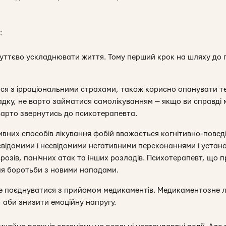
:
суттєво ускладнювати життя. Тому перший крок на шляху до 
ся з ірраціональними страхами, також корисно опанувати те
адку, не варто займатися самолікуванням — якщо ви справді м
варто звернутись до психотерапевта.
вних способів лікування фобій вважається когнітивно-поведі
свідомими і несвідомими негативними переконаннями і устан
розів, панічних атак та інших розладів. Психотерапевт, що 
ля боротьби з новими нападами.
е поєднуватися з прийомом медикаментів. Медикаментозне л
 аби знизити емоційну напругу.