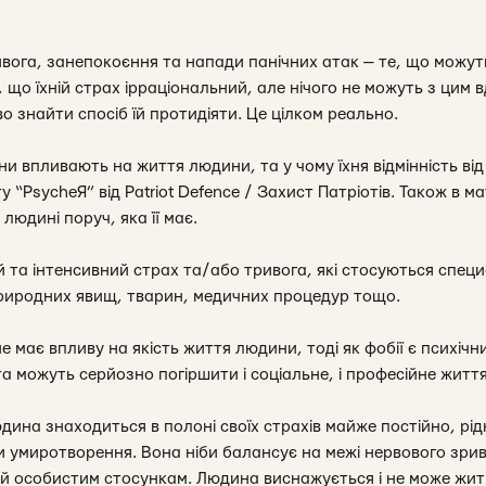
ивога, занепокоєння та напади панічних атак — те, що можут
, що їхній страх ірраціональний, але нічого не можуть з цим 
 знайти спосіб їй протидіяти. Це цілком реально.
ни впливають на життя людини, та у чому їхня відмінність від
 “PsycheЯ” від Patriot Defence / Захист Патріотів. Також в м
людині поруч, яка її має.
й та інтенсивний страх та/або тривога, які стосуються специф
риродних явищ, тварин, медичних процедур тощо.
не має впливу на якість життя людини, тоді як фобії є психіч
а можуть серйозно погіршити і соціальне, і професійне житт
дина знаходиться в полоні своїх страхів майже постійно, рід
и умиротворення. Вона ніби балансує на межі нервового зрив
й особистим стосункам. Людина виснажується і не може жит