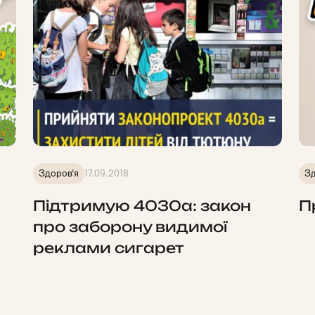
Здоров'я
17.09.2018
Зд
Підтримую 4030а: закон
П
про заборону видимої
реклами сигарет