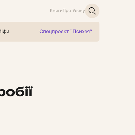
Книги
Про Уляну
Міфи
Спецпроєкт “Психея”
обії