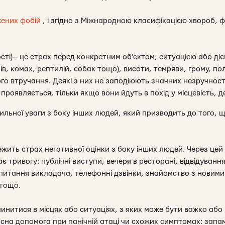
жених фобій
, і згідно з Міжнародною класифікацією хвороб, ф
ості)— це страх перед конкретним об’єктом, ситуацією або ді
ів, комах, рептилій, собак тощо), висоти, темряви, грому, пол
ого втручання. Деякі з них не заподіюють значних незручнос
а проявляється, тільки якщо вони йдуть в похід у місцевість, д
пильної уваги з боку інших людей, який призводить до того,
ежить страх негативної оцінки з боку інших людей. Через це
є тривогу: публічні виступи, вечеря в ресторані, відвідуванн
апитання викладача, телефонні дзвінки, знайомство з новими
 тощо.
пинитися в місцях або ситуаціях, з яких може бути важко або
сна допомога при панічній атаці чи схожих симптомах: запам