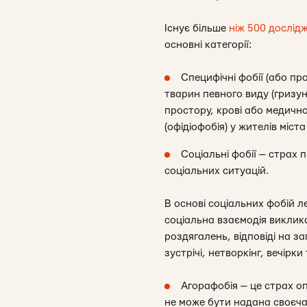
Існує більше
ніж 500 дослід
основні категорії:
Специфічні фобії (або пр
тварин певного виду (гризун
простору, крові або медичн
(офідіофобія) у жителів міст
Соціальні фобії — страх 
соціальних ситуацій.
В основі соціальних фобій л
соціальна взаємодія виклика
роздягалень, відповіді на з
зустрічі, нетворкінг, вечірки
Агорафобія — це страх о
не може бути надана своєча