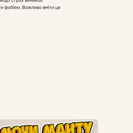
 якщо страх виникає
ти фобією. Важливо вміти це