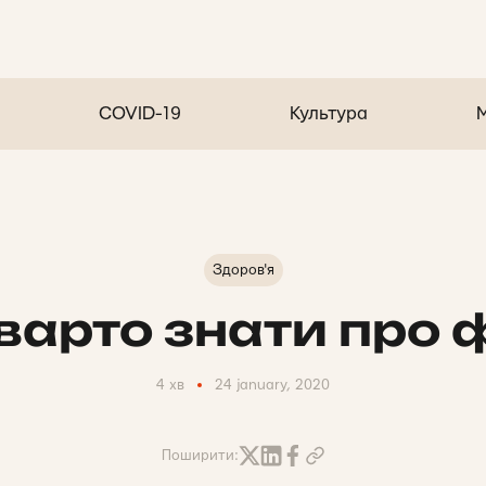
COVID-19
Культура
Здоров'я
варто знати про ф
4 хв
24 january, 2020
Поширити: