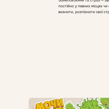
Занепокоєння та страх — зви
постійно у певних місцях чи
визнати, розпізнати свої ст