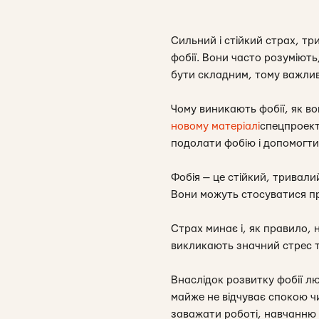
Сильний і стійкий страх, тр
фобії. Вони часто розуміють
бути складним, тому важливо
Чому виникають фобії, як во
новому матеріалі
спецпроекту
подолати фобію і допомогти 
Фобія — це стійкий, тривали
Вони можуть стосуватися п
Страх минає і, як правило, 
викликають значний стрес т
Внаслідок розвитку фобії лю
майже не відчуває спокою ч
заважати роботі, навчанню 