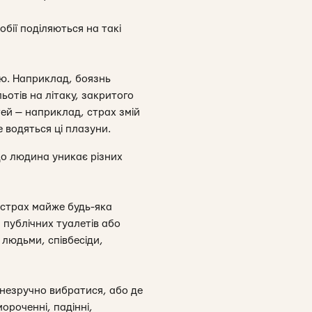
обії поділяються на такі
єю. Наприклад, боязнь
ьотів на літаку, закритого
тей — наприклад, страх змій
е водяться ці плазуни.
 що людина уникає різних
й страх майже будь-яка
я публічних туалетів або
 людьми, співбесіди,
 незручно вибратися, або де
ороченні, падінні,