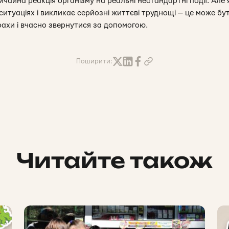
чайна реакція організму на реальні нестандартні події. Але
 ситуаціях і викликає серйозні життєві труднощі — це може бу
рахи і вчасно звернутися за допомогою.
Поширити:
Читайте також