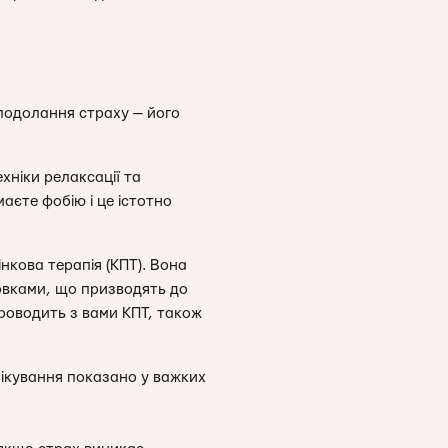
подолання страху — його
хніки релаксації та
аєте фобію і це істотно
нкова терапія (КПТ). Вона
овками, що призводять до
проводить з вами КПТ, також
ікування показано у важких