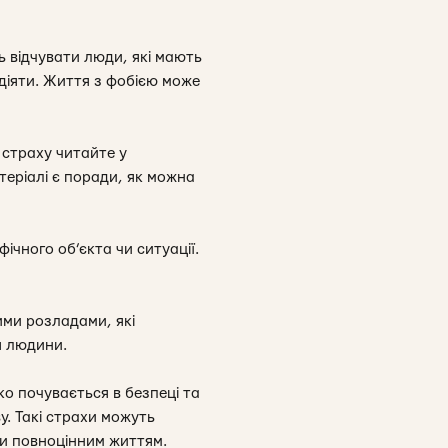
ь відчувати люди, які мають
вдіяти. Життя з фобією може
 страху читайте у
атеріалі є поради, як можна
ічного об’єкта чи ситуації.
ними розладами, які
я людини.
ко почувається в безпеці та
у. Такі страхи можуть
и повноцінним життям.