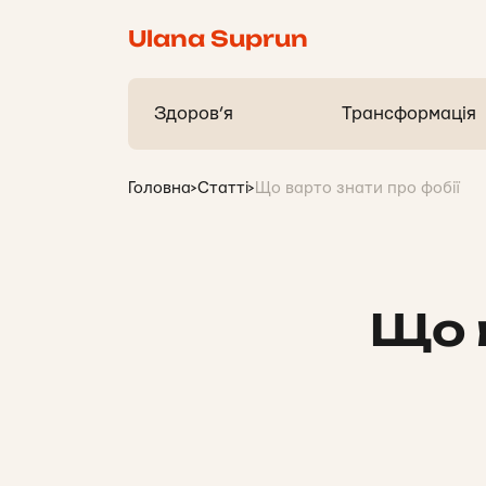
Ulana Suprun
Здоров’я
Трансформація
Головна
>
Статті
>
Що варто знати про фобії
Що 