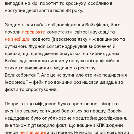
випадків на кір, паротит та краснуху, особливо в
наступне десятиліття після 98 року.
Згодом після публікації дослідження Вейкфілда, його
почали
перевіряти
компетентні світові науковці та
не знайшли
жодного (!) взаємозв’язку між вакциною та
аутизмом. Журнал Lancet надрукував вибачення й
докази, що дослідження базується на хибних даних.
Вейкфілда визнали винним у порушенні професійної
етики та виключили з медичного реєстру
Великобританії. Але це не зупинило стрімке поширення
інформації — фейк про вакцини розійшовся швидше за
факти та спростування.
Попри те, що міф давно було спростовано, лікарі та
вчені по всьому світу досі борються за правду. Зовсім
нещодавно було опубліковане масштабне дослідження,
яке також підтвердило факт, що вакцини КПК жодним
чином
не пов’язані
з аутизмом. Науковці спостерігали за