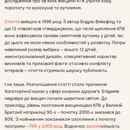
дослідження про зв’язок вакцини КПК (проти кору,
паротиту та краснухи) та аутизмом.
Стаття
вийшла в 1998 році. Її автор Ендрю Вейкфілд та
ще 12 співавторів стверджували, що після щеплення КПК
вони зафіксували прояви симптомів аутизму у дітей, які
до цього не мали ніяких особливостей у розвитку. Попри
невеликий розмір вибірки — всього 12 дітей,
неконтрольований дизайн, спекулятивний характер
висновків та приховані факти стосовно конфлікту
інтересів — стаття отримала широку публічність.
І не лише. Розголошення статті стало причиною
багаторічної кризи у сфері охорони здоров’я. Епідемія
недовіри до вакцин почала ширитися світом. До
прикладу, рівень охоплення вакцинацією КПК у Великій
Британії наприкінці 90-х – початку 2000-х знизився до
80%. З найнижчим показником охоплення з початку
програми —
79% у 2003 році
. Водночас
зросла
кількість