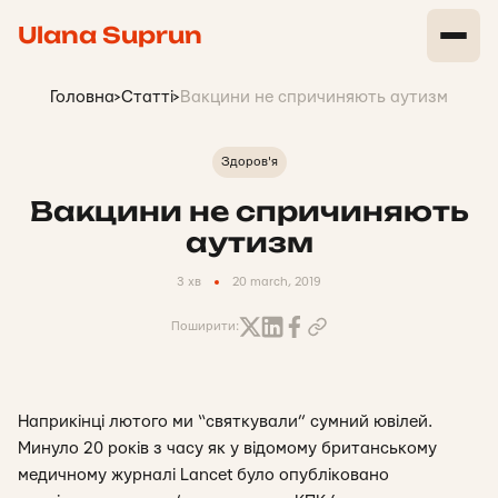
Ulana Suprun
Головна
>
Статті
>
Вакцини не спричиняють аутизм
Здоров'я
Вакцини не спричиняють
аутизм
3 хв
20 march, 2019
Поширити:
Наприкінці лютого ми “святкували” сумний ювілей.
Минуло 20 років з часу як у відомому британському
медичному журналі Lancet було опубліковано