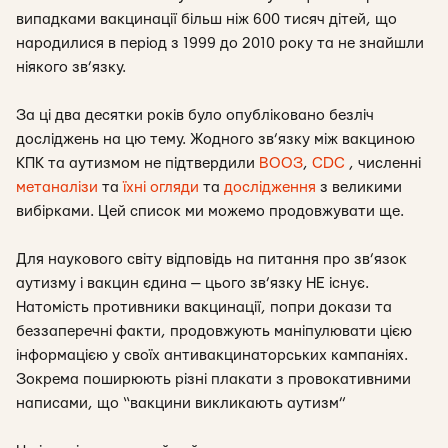
випадками вакцинації більш ніж 600 тисяч дітей, що
народилися в період з 1999 до 2010 року та не знайшли
ніякого зв’язку.
За ці два десятки років було опубліковано безліч
досліджень на цю тему. Жодного зв’язку між вакциною
КПК та аутизмом не підтвердили
ВООЗ
,
CDC
, численні
метаналізи
та
їхні огляди
та
дослідження
з великими
вибірками. Цей список ми можемо продовжувати ще.
Для наукового світу відповідь на питання про зв’язок
аутизму і вакцин єдина — цього зв’язку НЕ існує.
Натомість противники вакцинації, попри докази та
беззаперечні факти, продовжують маніпулювати цією
інформацією у своїх антивакцинаторських кампаніях.
Зокрема поширюють різні плакати з провокативними
написами, що “вакцини викликають аутизм”