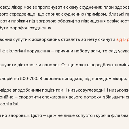
новку, лікар має запропонувати схему схуднення: план здоро
вого середовища, що сприяє схудненню (приміром, близькі 
увати пиріжки під загрозою образи) та підвищення освіченос
 бути марафон схуднення.
ування супутніх захворювань ставлять за мету скинути
від 5 
і фізіологічні порушення — причини набору ваги, то слід усува
нувати дієтолог чи санолог. От що мають передбачати зміни
орій на 500-700. В окремих випадках, під наглядом лікаря,
овідає вподобанням пацієнтам. І низьковуглеводні, і низькожи
монійно — скоротити споживання всього потроху, збільшити сп
олі в їжі.
 на здоровіші. Дієта — це ж не лише капуста і куряче філе без