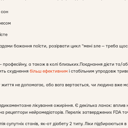
 сон
ресом
їсте
дами бажання поїсти, розірвати цикл “мені зле — треба щось 
 професійну, а також в колі близьких.Поєднання дієти та/аб
ить схуднення
більш ефективним
і стабільним упродовж трив
 життя не допомагає, або вага вертається, чи людина вже ма
медикаментозне лікування ожиріння. Є декілька ланок: вплив
в на рецептори нейромедіаторів. Перелік затверджених FDA т
я супутніх станів, як-от діабету 2 типу. Ліки підбираються 