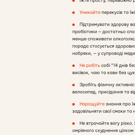
Їжте просту, переважно 
Уникайте
перекусів та їж
Підтримувати здорову ва
пробіотики — достатньо спо
менше споживати алкоголю, 
порада стосується здорових 
набряки, — у супроводі меди
Не робіть
собі “14 днів б
висівок, чаю та кави без цук
Зробіть фізичну активні
велосипед, присідання та в
Нарощуйте
знання про їж
задовільняти свої смаки та 
Не втрачайте вагу різко.
омріяного схуднення цілком 