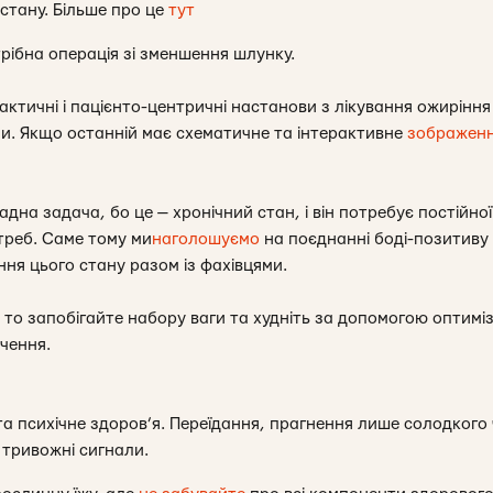
 стану. Більше про це
тут
рібна операція зі зменшення шлунку.
актичні і пацієнто-центричні настанови з лікування ожирінн
и. Якщо останній має схематичне та інтерактивне
зображен
дна задача, бо це — хронічний стан, і він потребує постійної
треб. Саме тому ми
наголошуємо
на поєднанні боді-позитиву 
ання цього стану разом із фахівцями.
 то запобігайте набору ваги та худніть за допомогою оптиміз
чення.
та психічне здоров’я. Переїдання, прагнення лише солодкого
— тривожні сигнали.