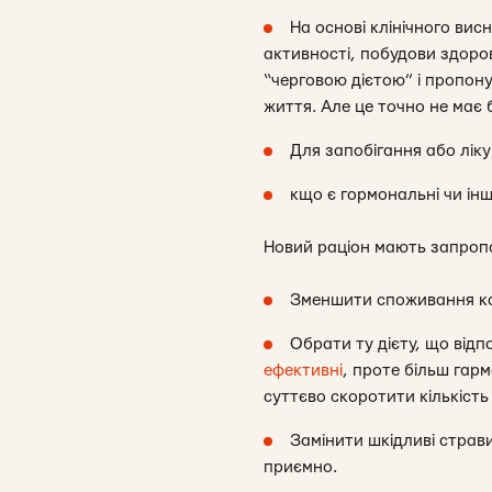
На основі клінічного вис
активності, побудови здоро
“черговою дієтою” і пропон
життя. Але це точно не має
Для запобігання або лік
кщо є гормональні чи інш
Новий раціон мають запропо
Зменшити споживання кал
Обрати ту дієту, що відп
ефективні
, проте більш гар
суттєво скоротити кількість с
Замінити шкідливі страви
приємно.