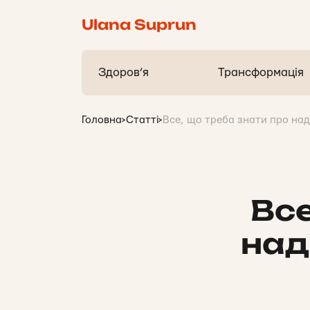
Ulana Suprun
Здоров’я
Трансформація
Головна
>
Статті
>
Все, що треба знати про над
Все
над