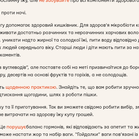
рослинну їжу, але
не забувайте
про всі компоненти здорового
і проти ночі.
гу допомагає здоровий кишківник. Для здоров’я мікробіоти к
живати достатньо розчинних та нерозчинних харчових волок
уникати надто жирної та солодкої їжі, пити воду відповідно
людей середнього віку. Старші люди і діти мають пити за наг
каментів.
ез вуглеводів”, але поставте собі на меті призвичаїтися до б
ру, десертів на основі фруктів та горіхів, а не солодощів.
сть
щоденною практикою
. Знайдіть те, що вам робити зручно 
ідтискання щогодини, шлях з роботи пішки.
у та її приготування. Так ви зможете свідомо робити вибір,
не витрачати на здорову їжу купу грошей.
 Це
порушує
баланс гормонів, які відповідають за апетит та жи
може настати жор та набір ваги. “Гойдалки” ваги пов’язані 