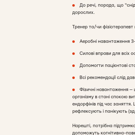
До речі, порада, що “сн
дорослих.
Тренер та/чи фізіотерапевт
Аеробні навантаження 3-5
Силові вправи для всіх о
Допомогти пацієнтові ст
Всі рекомендації слід да
Фізичні навантаження — 
організму в стані спокою ви
ендорфінів під час заняття.
рефлексують і панікують (зд
Нарешті, потрібна підтримк
допоможуть когнітивно-повед