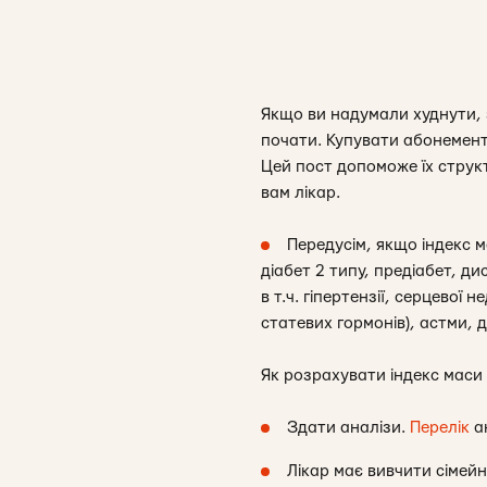
Якщо ви надумали худнути, з
почати. Купувати абонемент
Цей пост допоможе їх структ
вам лікар.
Передусім, якщо індекс 
діабет 2 типу, предіабет, д
в т.ч. гіпертензії, серцевої
статевих гормонів), астми, 
Як розрахувати індекс маси 
Здати аналізи.
Перелік
ан
Лікар має вивчити сімейн