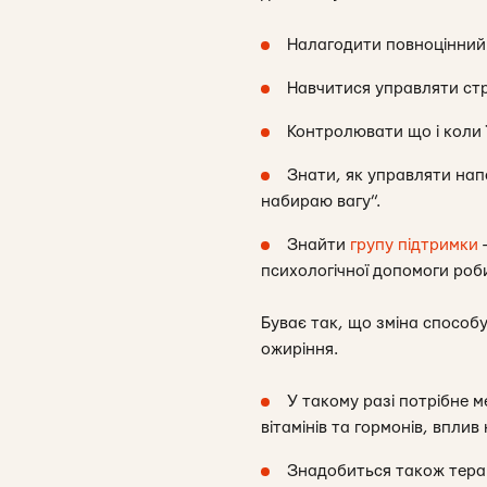
Налагодити повноцінний
Навчитися управляти ст
Контролювати що і коли 
Знати, як управляти напа
набираю вагу”.
Знайти
групу підтримки
—
психологічної допомоги роб
Буває так, що зміна способу
ожиріння.
У такому разі потрібне 
вітамінів та гормонів, впли
Знадобиться також терапі