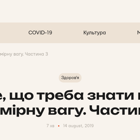
COVID-19
Культура
мірну вагу. Частина 3
Здоров'я
, що треба знати
мірну вагу. Части
7 хв
14 august, 2019