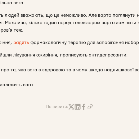
більна вага.
сть людей вважають, що це неможливо. Але варто поглянути н
я. Можливо, кілька годин перед телевізором варто замінити 
оров’я теж.
ріння,
радять
фармакологічну терапію для запобігання набор
йшли лікування ожиріння, прописують антидепресанти.
 про те, яка вага є здоровою та в чому шкода надлишкової в
о залежить вага
Поширити: