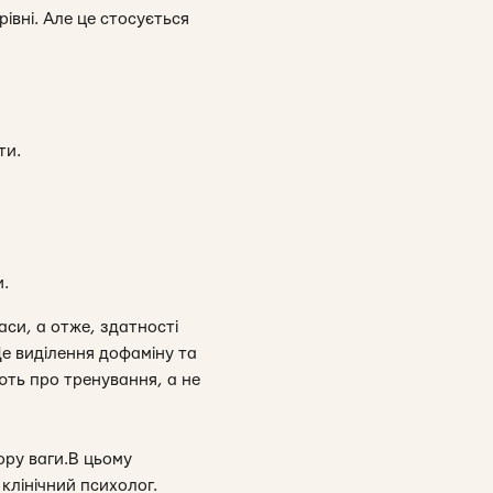
івні. Але це стосується
ти.
и.
аси, а отже, здатності
Це виділення дофаміну та
ють про тренування, а не
ору ваги.В цьому
 клінічний психолог.