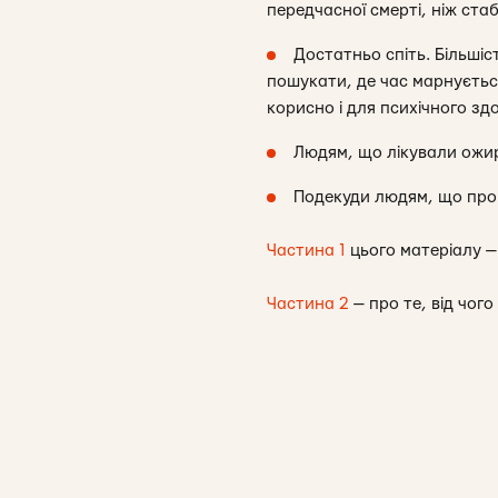
передчасної смерті, ніж ста
Достатньо спіть. Більші
пошукати, де час марнуєтьс
корисно і для психічного зд
Людям, що лікували ожи
Подекуди людям, що про
Частина 1
цього матеріалу —
Частина 2
— про те, від чог