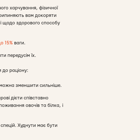
вого харчування, фізичної
припиняють вам докоряти
ті щодо здорового способу
до 15%
ваги.
ти передусім їх.
 до раціону:
 можна зменшити сильніше.
рові дієти співставно
оживання овочів та білка, і
 спецій. Худнути має бути