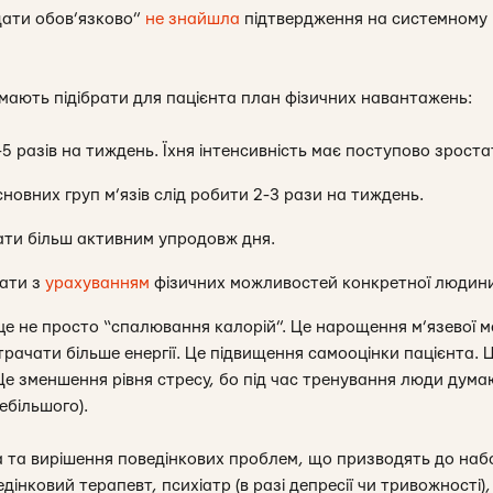
ідати обов’язково”
не знайшла
підтвердження на системному р
 мають підібрати для пацієнта план фізичних навантажень:
 разів на тиждень. Їхня інтенсивність має поступово зроста
сновних груп м’язів слід робити 2-3 рази на тиждень.
ати більш активним упродовж дня.
вати з
урахуванням
фізичних можливостей конкретної людин
це не просто “спалювання калорій”. Це нарощення м’язевої м
трачати більше енергії. Це підвищення самооцінки пацієнта. 
 Це зменшення рівня стресу, бо під час тренування люди дума
ебільшого).
а та вирішення поведінкових проблем, що призводять до наб
інковий терапевт, психіатр (в разі депресії чи тривожності),