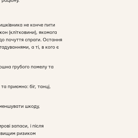
 раціону.
ишківника не конче пити
он (клітковини), якомога
 до почуття спраги. Остання
адуваннями, а ті, в кого є
орошна грубого помелу та
та приємно: біг, танці,
 зменшувати шкоду,
рові запаси, і після
із вищим ризиком