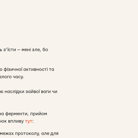
з’їсти — мені зле, бо
о фізичної активності та
алого часу.
є наслідки зайвої ваги чи
 на ферменти, прийом
очок впливу
тут
:
в межах протоколу, але для