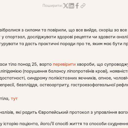
Поширити:
ібралися з силами та повірили, що все вийде, скоріш за все
 у спортзал, досліджувати здорові рецепти чи здавати аналі
урувати та дасть практичні поради про те, яким має бути пр
маси тіла понад 25, варто
перевірити
хвороби, що супроводжу
исліпідемією (порушення балансу ліпопротеїнів крові), наявні
 недостатності, синдрому полікістозних яєчників, апное, чолов
депресії, безпліддя, остеоартриту, гастроезофагеальної реф
тіла,
тут
алізів, які радить Європейський протокол з управління ваго
у історію пацієнта, його/її спосіб життя та способи схуднення