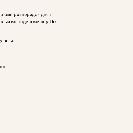
а свій розпорядок дня і
кількома годинами сну. Це
у ваги.
аги: