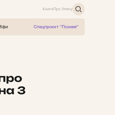
Книги
Про Уляну
Міфи
Спецпроєкт “Психея”
 про
на 3