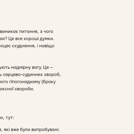
 виникає питання, з чого
зи? Це все хороші думки.
оцес схуднення, і навіщо
ють надмірну вагу. Це —
сть серцево-судинних хвороб,
ічого гіпогонадизму (браку
люксної хвороби.
ю, тут:
, які вже були випробувані.