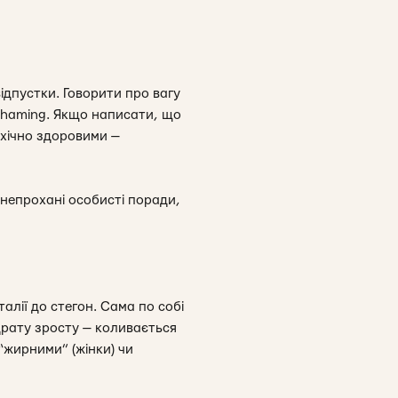
ідпустки. Говорити про вагу
 shaming. Якщо написати, що
ихічно здоровими —
 непрохані особисті поради,
талії до стегон. Сама по собі
адрату зросту — коливається
“жирними” (жінки) чи