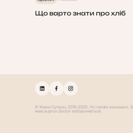
Що варто знати про хліб
© Уляна Супрун, 2016-2025. Усі права захищено. Б
www.suprun.doctor забороняється.