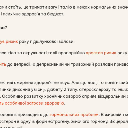
ами стоїть, це тримати вагу і талію в межах нормальних зна
і психічне здоров’я та бюджет.
ва?
ує ризик
раку підшлункової залози.
аси тіла та окружності талії пропорційно
зростає ризик
раку 
ить
до депресії, а депресивний чи тривожний розлади призво
ктиві ожиріння здоров’я не псує. Але що далі, то помітніший
инки дихання уві сні), діабету 2 типу, атеросклерозу та ін
 Особливо розвитку хронічних хвороб сприяє вісцеральний жи
ть особливої загрози здоров’ю
.
чоловіків призводить до
гормональних проблем
. В жировій т
стерон в одну із форм естрогену, жіночого гормону. Вісцера