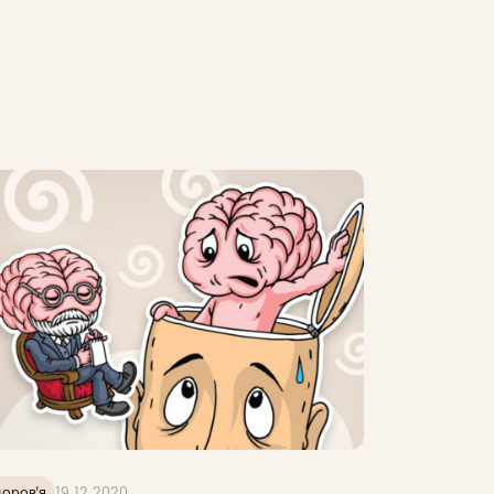
оров'я
19.12.2020