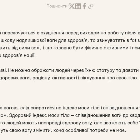
Поширити:
 перекочується в схуднення перед виходом на роботу після в
 шкоду надлишкової ваги для здоров’я, то звинуватять в fat
ить від сили волі, і що головне бути фізично активними і пс
 здоров’я нації.
иві. Не можна ображати людей через їхню статуру та давати
орових ваги, раціону, активності і піклування про своє тіло.
з вагою, слід спиратися на індекс маси тіла і співвідношення 
ром. Здоровий індекс маси тіла — співвідношення ваги до кв
гато людей мають насправді здорову вагу, але вважають себе 
нуть свою вагу змінити, хоча особливої потреби не має.