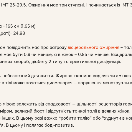
ІМТ 25-29.5. Ожиріння має три ступені, і починається із ІМТ 
 = 165 см (1.65 м)
раті)= 24.98
гон повідомить нас про загрозу
вісцерального ожиріння
– тал
я має бути 0.9 чи менше, а в жінок – 0.85 чи менше. Вісцерал
нних хвороб, діабету 2 типу та еректильної дисфункції.
ь небезпечний для життя. Жирова тканина виділяє чи змінює н
 в тілі може початися дисменорея — порушення менструально
ю мірою залежить від спадковості — щільності рецепторів гор
іром, великий бюст і відсутність тонкої талії в деяких жінок,
и в інших. В цьому разі важко “робити талію” або “худнути в 
’я. В цьому і полягає боді-позитив.