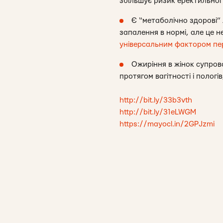
збільшує ризик еректильної 
Є “метаболічно здорові” 
запалення в нормі, але це н
універсальним фактором пер
Ожиріння в жінок супров
протягом вагітності і пологі
http://bit.ly/33b3vth
http://bit.ly/31eLWGM
https://mayocl.in/2GPJzmi