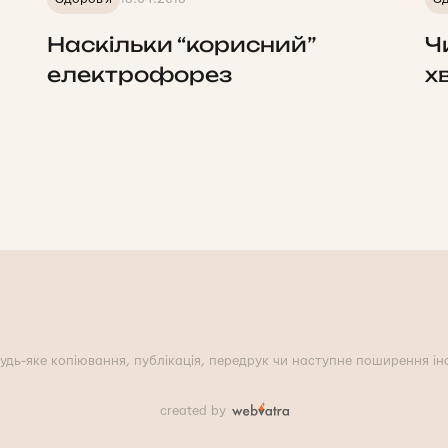
Наскільки “корисний”
Ч
електрофорез
х
удь-яке копіювання, публікація, передрук чи наступне поширення інф
created by