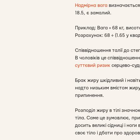
Надмірна вага
визначається 
18.5, є замалий.
Приклад: Вага = 68 кг, висота
Розрахунок: 68 ÷ (1.65 у квад
Співвідношення талії до сте
В чоловіків це співвідношенн
суттєвий ризик
серцево-суди
Брак жиру шкідливий і навіт
надто низьким вмістом жиру
припинення.
Розподіл жиру в тілі значно
тіла. Саме це зумовлює, прим
досить великі сідниці і ног
своє тіло і дбати про здоров