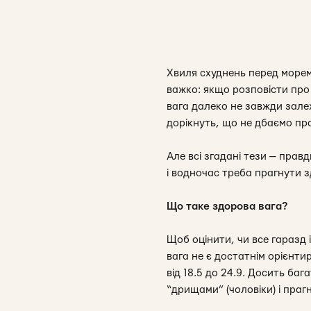
Хвиля схуднень перед морем
важко: якщо розповісти про
вага далеко не завжди залеж
дорікнуть, що не дбаємо про
Але всі згадані тези — пр
авд
і водночас треба прагнути зд
Що таке здорова вага?
Щоб оцінити, чи все гаразд і
вага не є достатнім орієнти
від 18.5 до 24.9. Досить ба
“дрищами” (чоловіки) і праг