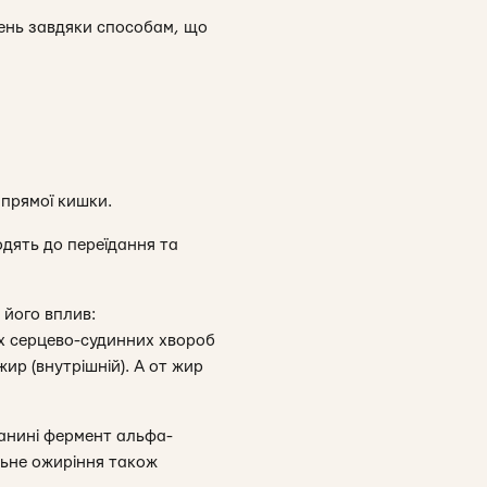
чень завдяки способам, що
прямої кишки.
дять до переїдання та
 його вплив:
ших серцево-судинних хвороб
р (внутрішній). А от жир
канині фермент альфа-
льне ожиріння також