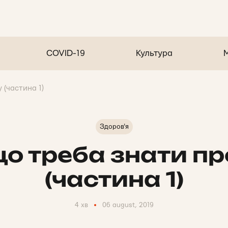
COVID-19
Культура
 (частина 1)
Здоров'я
що треба знати пр
(частина 1)
4 хв
06 august, 2019