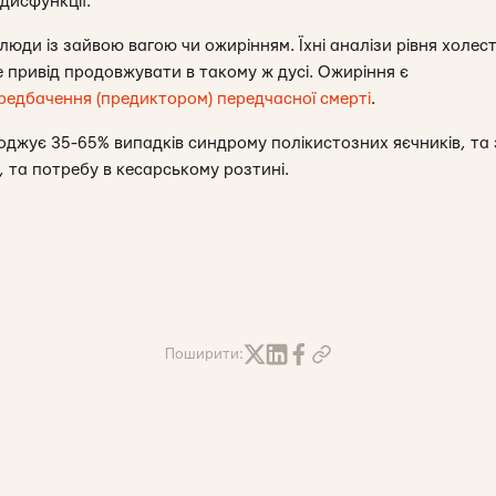
дисфункції.
люди із зайвою вагою чи ожирінням. Їхні аналізи рівня холес
е привід продовжувати в такому ж дусі. Ожиріння є
едбачення (предиктором) передчасної смерті
.
оджує 35-65% випадків синдрому полікистозних яєчників, та
в, та потребу в кесарському розтині.
Поширити: