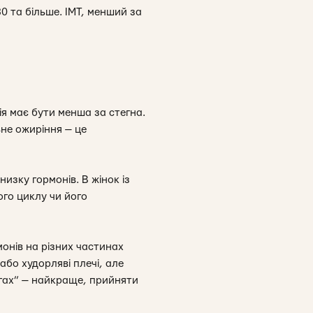
30 та більше. ІМТ, менший за
ія має бути менша за стегна.
ьне ожиріння — це
изку гормонів. В жінок із
го циклу чи його
монів на різних частинах
 або худорляві плечі, але
ногах” — найкраще, прийняти