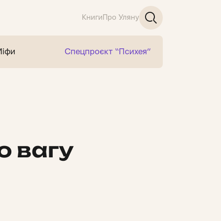
Книги
Про Уляну
Міфи
Спецпроєкт “Психея”
о вагу