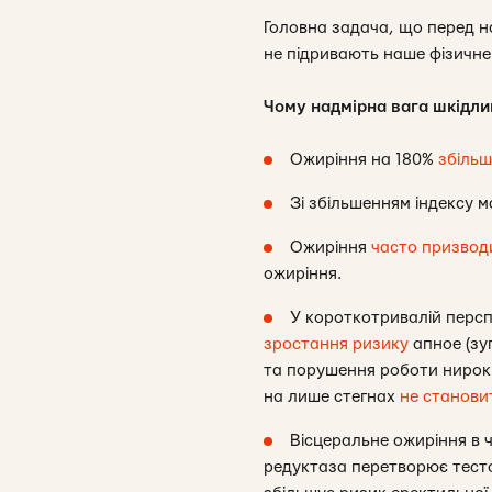
Головна задача, що перед н
не підривають наше фізичне 
Чому надмірна вага шкідли
Ожиріння на 180%
збільш
Зі збільшенням індексу м
Ожиріння
часто призвод
ожиріння.
У короткотривалій перспе
зростання ризику
апное (зуп
та порушення роботи нирок.
на лише стегнах
не станови
Вісцеральне ожиріння в 
редуктаза перетворює тесто