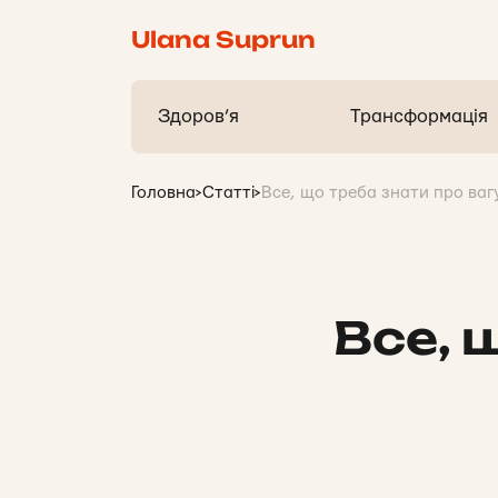
Ulana Suprun
Здоров’я
Трансформація
Головна
>
Статті
>
Все, що треба знати про вагу
Все, 