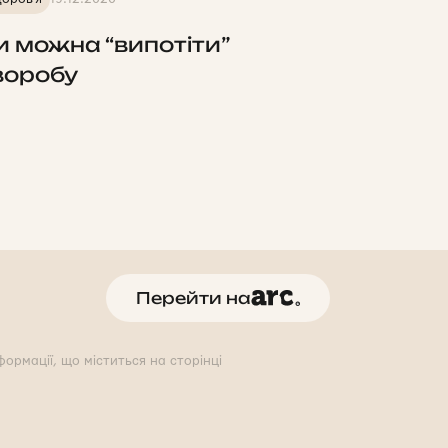
и можна “випотіти”
воробу
Перейти на
ормації, що міститься на сторінці