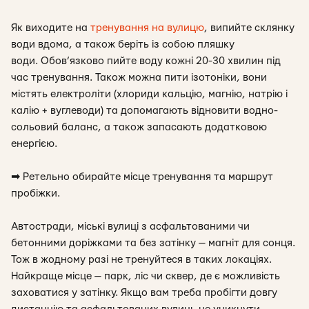
Як виходите на
тренування на вулицю
, випийте склянку
води вдома, а також беріть із собою пляшку
води. Обов’язково пийте воду кожні 20-30 хвилин під
час тренування. Також можна пити ізотоніки, вони
містять електроліти (хлориди кальцію, магнію, натрію і
калію + вуглеводи) та допомагають відновити водно-
сольовий баланс, а також запасають додатковою
енергією.
➡
Ретельно обирайте місце тренування та маршрут
пробіжки.
Автостради, міські вулиці з асфальтованими чи
бетонними доріжками та без затінку — магніт для сонця.
Тож в жодному разі не тренуйтеся в таких локаціях.
Найкраще місце — парк, ліс чи сквер, де є можливість
заховатися у затінку. Якщо вам треба пробігти довгу