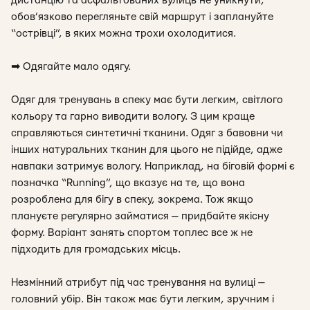
дистанцію та асфальтованих вулиць не уникнути,
обов’язково перегляньте свій маршрут і заплануйте
“острівці”, в яких можна трохи охолодитися.
➡
Одягайте мало одягу.
Одяг для тренувань в спеку має бути легким, світлого
кольору та гарно виводити вологу. З цим краще
справляються синтетичні тканини. Одяг з бавовни чи
інших натуральних тканин для цього не підійде, адже
навпаки затримує вологу. Наприклад, на біговій формі є
позначка “Running”, що вказує на те, що вона
розроблена для бігу в спеку, зокрема. Тож якщо
плануєте регулярно займатися — придбайте якісну
форму. Варіант занять спортом топлес все ж не
підходить для громадських місць.
Незмінний атрибут під час тренування на вулиці —
головний убір. Він також має бути легким, зручним і