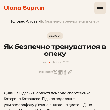
Ulana Suprun
Головна
>
Статті
>
Як безпечно тренуватися в спеку
Здоров'я
Як безпечно тренуватися в
спеку
5 хв
17 june, 2020
Поширити:
Днями в Одеській області померла спортсменка
Катерина Катющева. Під час подолання
ультрамарафону дівчина зникла на дистанції, не