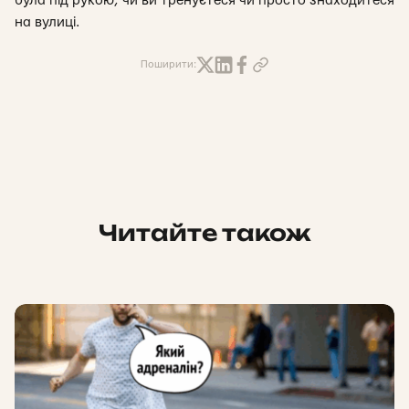
була під рукою, чи ви тренуєтеся чи просто знаходитеся
на вулиці.
Поширити:
Читайте також