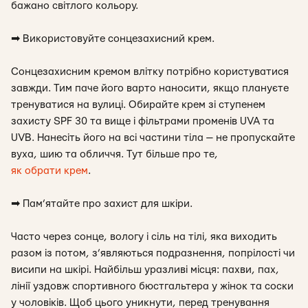
бажано світлого кольору.
➡
Використовуйте сонцезахисний крем.
Сонцезахисним кремом влітку потрібно користуватися
завжди. Тим паче його варто наносити, якщо плануєте
тренуватися на вулиці. Обирайте крем зі ступенем
захисту SPF 30 та вище і фільтрами променів UVA та
UVB. Нанесіть його на всі частини тіла — не пропускайте
вуха, шию та обличчя. Тут більше про те,
як обрати крем
.
➡
Пам’ятайте про захист для шкіри.
Часто через сонце, вологу і сіль на тілі, яка виходить
разом із потом, з’являються подразнення, попрілості чи
висипи на шкірі. Найбільш уразливі місця: пахви, пах,
лінії уздовж спортивного бюстгальтера у жінок та соски
у чоловіків. Щоб цього уникнути, перед тренування