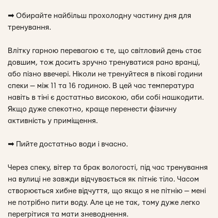
➡
Обирайте найбільш прохолодну частину дня для
тренування.
Влітку гарною перевагою є те, що світловий день стає
довшим, тож досить зручно тренуватися рано вранці,
або пізно ввечері. Ніколи не тренуйтеся в пікові години
спеки — між 11 та 16 годиною. В цей час температура
навіть в тіні є достатньо високою, аби собі нашкодити.
Якщо дуже спекотно, краще перенести фізичну
активність у приміщення.
➡
Пийте достатньо води і вчасно.
Через спеку, вітер та брак вологості, під час тренування
на вулиці не завжди відчувається як пітніє тіло. Часом
створюється хибне відчуття, що якщо я не пітнію — мені
не потрібно пити воду. Але це не так, тому дуже легко
перегрітися та мати зневоднення.