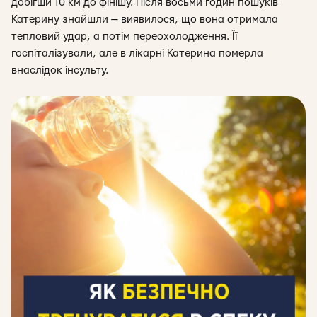
добігши 10 км до фінішу. Після восьми годин пошуків
Катерину знайшли — виявилося, що вона отримала
тепловий удар, а потім переохолодження. Її
госпіталізували, але в лікарні Катерина померла
внаслідок інсульту.