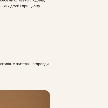
 себе чи близької людини,
ьких дітей і при цьому
ватися. А життєві негаразди