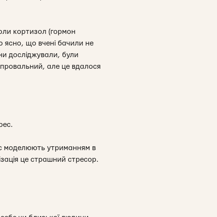
лоли кортизол (гормон
о ясно, що вчені бачили не
они досліджували, були
 провальний, але це вдалося
рес.
рес моделюють утриманням в
лізація це страшний стресор.