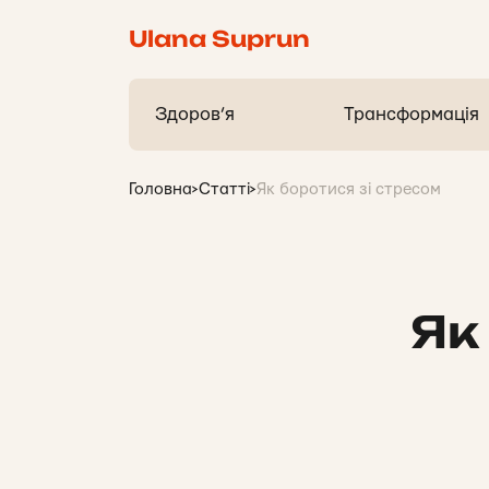
Ulana Suprun
Здоров’я
Трансформація
Головна
>
Статті
>
Як боротися зі стресом
Як