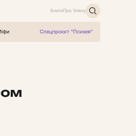
Книги
Про Уляну
Міфи
Спецпроєкт “Психея”
сом