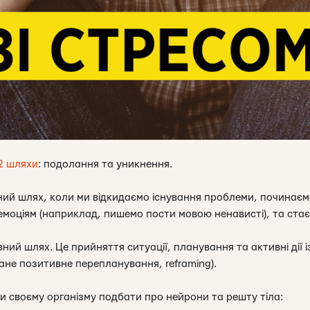
2 шляхи
: подолання та уникнення.
ний шлях, коли ми відкидаємо існування проблеми, починаєм
емоціям (наприклад, пишемо пости мовою ненависті), та ста
ний шлях. Це прийняття ситуації, планування та активні дії 
ване позитивне перепланування, reframing).
и своєму організму подбати про нейрони та решту тіла: