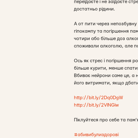
переїдаєте і не заїдаєте стр
достатньо рідини.
А от пити через непозбувну 
гіпокампу та погіршення пам
чотири або більше доз алкого
споживали алкоголю, але по
Ось як стрес і погіршення р
більше курити, менше спати
Вбиває нейрони саме це, а н
його витримати, якщо дбати
http://bit.ly/2Dq0DgW
http://bit.ly/2VlNGiw
Піклуйтеся про себе та пам’
#абивибулиздорові