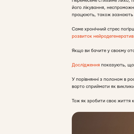
Перенесене стихійне лихо, п
його лікування, неспроможні
працюють, також зазнають х
Саме хронічний стрес погір
розвиток нейродегенератив
Якщо ви бачите у своєму ото
Дослідження
показують, що 
У порівнянні з полоном в ро
варто сприймати як виклики,
Тож як зробити своє життя 