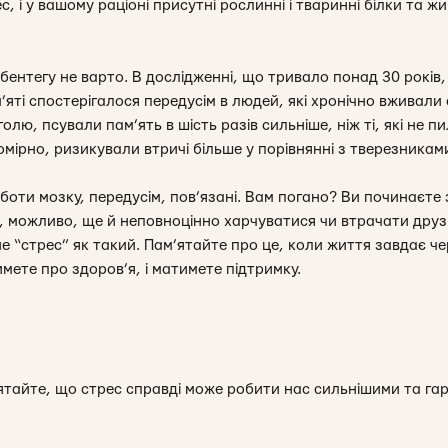
ес, і у вашому раціоні присутні рослинні і тваринні білки та жи
бентегу не варто. В дослідженні, що тривало понад 30 років
’яті спостерігалося передусім в людей, які хронічно вживали 
лю, псували пам’ять в шість разів сильніше, ніж ті, які не пи
мірно, ризикували втричі більше у порівнянні з тверезникам
оботи мозку, передусім, пов’язані. Вам погано? Ви починаєт
, можливо, ще й неповноцінно харчуватися чи втрачати друзів
е “стрес” як такий. Пам’ятайте про це, коли життя завдає ч
мете про здоров’я, і матимете підтримку.
ятайте, що стрес справді може робити нас сильнішими та гар