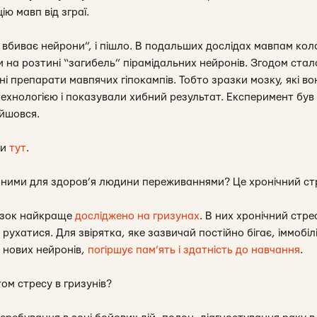
ію мавп від зграї.
с вбиває нейрони”, і пішло. В подальших дослідах мавпам ко
ли на розтині “загибель” пірамідальних нейронів. Згодом стал
ні препарати мавпячих гіпокампів. Тобто зразки мозку, які в
ехнологією і показували хибний результат. Експеримент був
ійшовся.
ли
тут
.
чними для здоров’я людини переживаннями? Це хронічний ст
мозок найкраще
досліджено на гризунах
. В них хронічний ст
 рухатися. Для звірятка, яке зазвичай постійно бігає, іммобі
я нових нейронів,
погіршує пам’ять і здатність до навчання
.
ом стресу в гризунів?