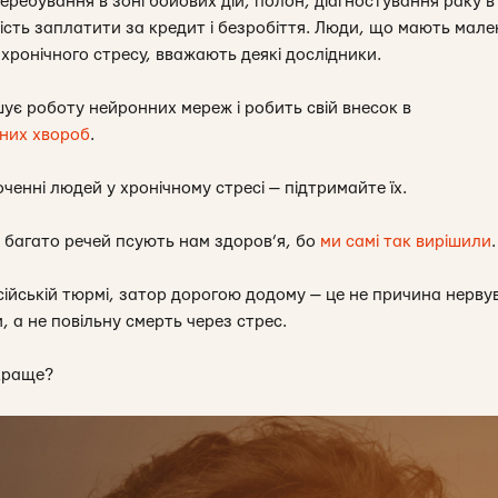
еребування в зоні бойових дій, полон, діагностування раку в
сть заплатити за кредит і безробіття. Люди, що мають мален
ронічного стресу, вважають деякі дослідники.
шує роботу нейронних мереж і робить свій внесок в
них хвороб
.
ченні людей у хронічному стресі — підтримайте їх.
багато речей псують нам здоров’я, бо
ми самі так вирішили
.
сійській тюрмі, затор дорогою додому — це не причина нерву
 а не повільну смерть через стрес.
краще?