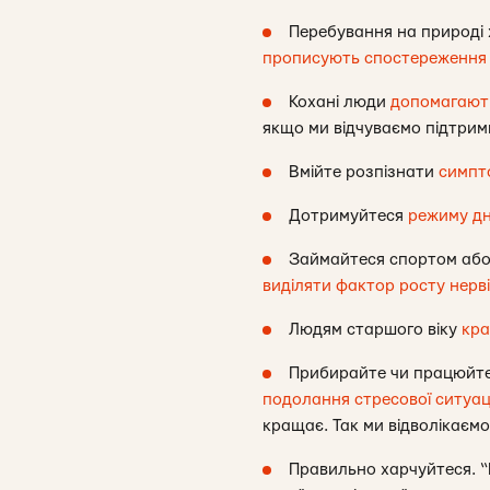
Перебування на природі х
прописують спостереження
Кохані люди
допомагают
якщо ми відчуваємо підтрим
Вмійте розпізнати
симпт
Дотримуйтеся
режиму д
Займайтеся спортом або т
виділяти фактор росту нерв
Людям старшого віку
кра
Прибирайте чи працюйте 
подолання стресової ситуац
кращає. Так ми відволікаєм
Правильно харчуйтеся. “