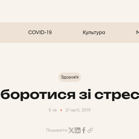
COVID-19
Культура
Здоров'я
 боротися зі стре
6 хв
21 april, 2019
Поширити: