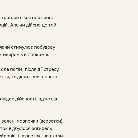
і трапляються постійно.
ій. Але чи дійсно це той
 який стимулює побудову
 нейронів в гіпокампі.
ле потім, після дії стресу,
иття
, і відкриті для нового
відає дійсності, адже від
 зелені мавпочки (верветки),
ток відбулася загибель
ейронів, і верветок, вважали