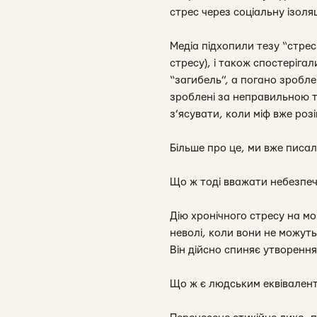
стрес через соціальну ізоляц
Медіа підхопили тезу “стре
стресу), і також спостеріга
“загибель”, а погано зробле
зроблені за неправильною т
з’ясувати, коли міф вже роз
Більше про це, ми вже писа
Що ж тоді вважати небезпе
Дію хронічного стресу на 
неволі, коли вони не можуть
Він дійсно спиняє утворенн
Що ж є людським еквівалент