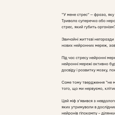
“У мене стрес”
— фраза, яку 
Тривала суперечка або неро
стрес, який губить організм
Звичайні життєві негаразди
нових нейронних мереж, за
Під час стресу нейронні мере
нейронні мережі активно бу
досвіду і розвитку мозку, по
Саме тому твердження “не мо
того, що ми нервуємо, клітин
Цей міф з’явився з невдалог
яких утримували в дослідни
нейронів гіпокампу – ділянки