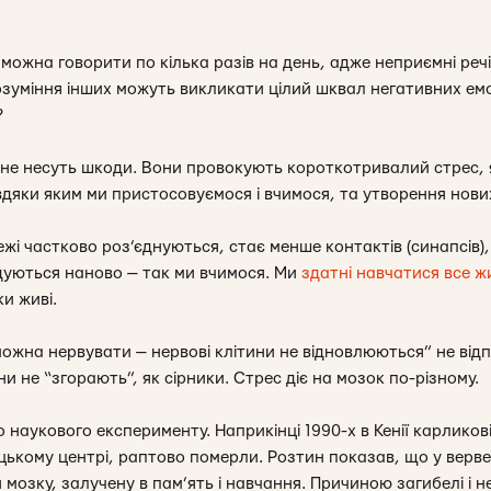
можна говорити по кілька разів на день, адже неприємні реч
зуміння інших можуть викликати цілий шквал негативних емоц
?
 не несуть шкоди. Вони провокують короткотривалий стрес,
вдяки яким ми присто
совуємося і вчимося, та утворення нових
жі частково роз’єднуються, стає менше контактів (синапсів), а
дуються наново — так ми вчимося. Ми
здатні навчатися все ж
ки живі.
жна нервувати — нервові клітини не відновлюються” не відпо
и не “згорають”, як сірники. Стрес діє на мозок по-різному.
о наукового експерименту. Наприкінці 1990-х в Кенії карликові
цькому центрі, раптово померли. Розтин показав, що у верве
 мозку, залучену в пам’ять і навчання. Причиною загибелі і н