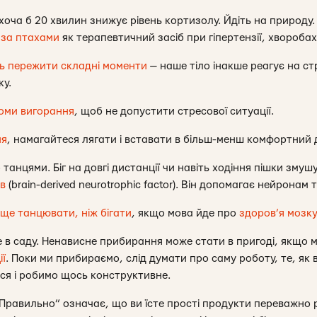
оча б 20 хвилин знижує рівень кортизолу. Йдіть на природу. 
 за птахами
як терапевтичний засіб при гіпертензії, хворобах 
ь пережити складні моменти
— наше тіло інакше реагує на ст
ку.
оми вигорання
, щоб не допустити стресової ситуації.
ня
, намагайтеся лягати і вставати в більш-менш комфортний д
анцями. Біг на довгі дистанції чи навіть ходіння пішки зму
ів
(brain-derived neurotrophic factor). Він допомагає нейронам т
ще танцювати, ніж бігати
, якщо мова йде про
здоров’я мозк
в саду. Ненависне прибирання може стати в пригоді, якщо 
ії
. Поки ми прибираємо, слід думати про саму роботу, те, як 
ося і робимо щось конструктивне.
Правильно” означає, що ви їсте прості продукти переважно