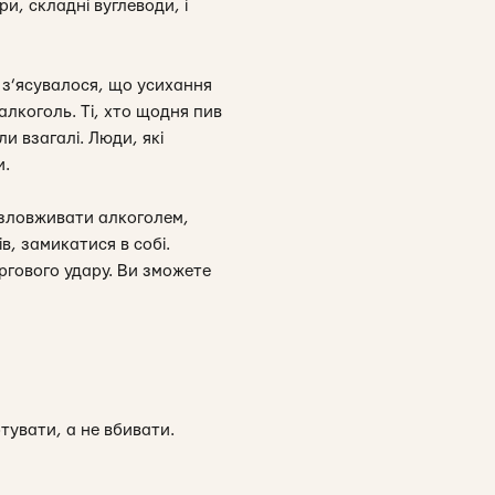
ри, складні вуглеводи, і
, з’ясувалося, що усихання
алкоголь. Ті, хто щодня пив
ли взагалі. Люди, які
и.
е зловживати алкоголем,
, замикатися в собі.
ергового удару. Ви зможете
тувати, а не вбивати.