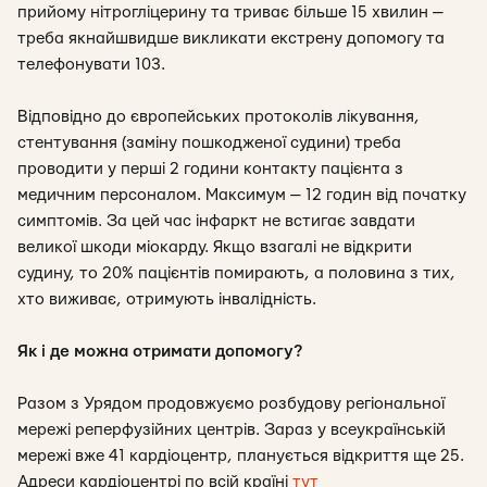
прийому нітрогліцерину та триває більше 15 хвилин —
треба якнайшвидше викликати екстрену допомогу та
телефонувати 103.
Відповідно до європейських протоколів лікування,
стентування (заміну пошкодженої судини) треба
проводити у перші 2 години контакту пацієнта з
медичним персоналом. Максимум — 12 годин від початку
симптомів. За цей час інфаркт не встигає завдати
великої шкоди міокарду. Якщо взагалі не відкрити
судину, то 20% пацієнтів помирають, а половина з тих,
хто виживає, отримують інвалідність.
Як і де можна отримати допомогу?
Разом з Урядом продовжуємо розбудову регіональної
мережі реперфузійних центрів. Зараз у всеукраїнській
мережі вже 41 кардіоцентр, планується відкриття ще 25.
Адреси кардіоцентрі по всій країні
тут