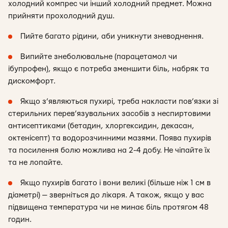
холодний компрес чи інший холодний предмет. Можна
прийняти прохолодний душ.
Пийте багато рідини, аби уникнути зневоднення.
Випийте знеболювальне (парацетамол чи
ібупрофен), якщо є потреба зменшити біль, набряк та
дискомфорт.
Якщо з’являються пухирі, треба накласти пов’язки зі
стерильних перев’язувальних засобів з неспиртовими
антисептиками (бетадин, хлоргексидин, декасан,
октенісепт) та водорозчинними мазями. Поява пухирів
та посилення болю можлива на 2-4 добу. Не чіпайте їх
та не лопайте.
Якщо пухирів багато і вони великі (більше ніж 1 см в
діаметрі) — зверніться до лікаря. А також, якщо у вас
підвищена температура чи не минає біль протягом 48
годин.