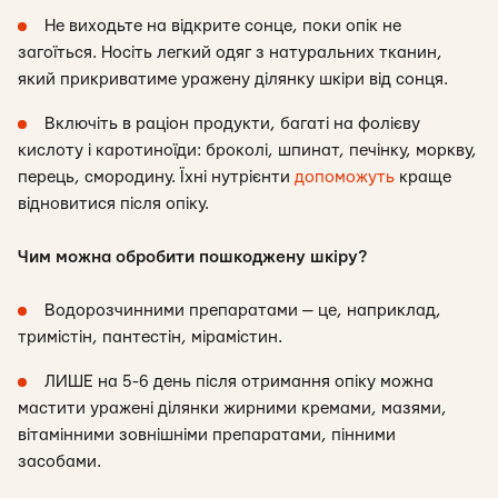
Не виходьте на відкрите сонце, поки опік не
загоїться. Носіть легкий одяг з натуральних тканин,
який прикриватиме уражену ділянку шкіри від сонця.
Включіть в раціон продукти, багаті на фолієву
кислоту і каротиноїди: броколі, шпинат, печінку, моркву,
перець, смородину. Їхні нутрієнти
допоможуть
краще
відновитися після опіку.
Чим можна обробити пошкоджену шкіру?
Водорозчинними препаратами — це, наприклад,
тримістін, пантестін, мірамістин.
ЛИШЕ на 5-6 день після отримання опіку можна
мастити уражені ділянки жирними кремами, мазями,
вітамінними зовнішніми препаратами, пінними
засобами.