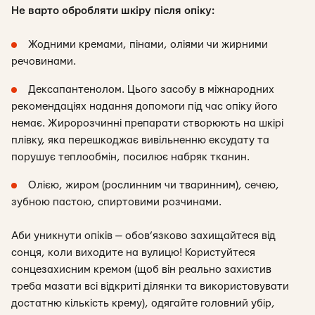
Не варто обробляти шкіру після опіку:
Жодними кремами, пінами, оліями чи жирними
речовинами.
Дексапантенолом. Цього засобу в міжнародних
рекомендаціях надання допомоги під час опіку його
немає. Жиророзчинні препарати створюють на шкірі
плівку, яка перешкоджає вивільненню ексудату та
порушує теплообмін, посилює набряк тканин.
Олією, жиром (рослинним чи тваринним), сечею,
зубною пастою, спиртовими розчинами.
Аби уникнути опіків — обов’язково захищайтеся від
сонця, коли виходите на вулицю! Користуйтеся
сонцезахисним кремом (щоб він реально захистив
треба мазати всі відкриті ділянки та використовувати
достатню кількість крему), одягайте головний убір,