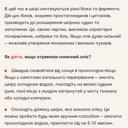
В цей час в шкірі синтезуються різні білки та ферменти.
Дія цих білків, зокрема простагландинів і цитокінів,
призводить до розширення шкірних судин та
запалення. Це, своєю чергою, викликає характерні
почервоніння, набряки та біль. Якщо опік дуже сильний
— можливе утворення множинних і великих пухирів.
Як
діяти
, якщо отримали сонячний опік?
Швидше сховайтеся від сонця в прохолодне місце.
Якщо є симптоми загального перегрівання — змочіть
шкіру холодною водою, покладіть на великі судини
(шия, пах) міхур з льодом загорнутий у чисту тканину
або холодні компреси.
Охолодіть ділянку шкіри, яка зазнала опіку. Це
можна зробити будь-яким зручним способом — змочити
прохолодною водою, прикласти лід на 5-10 хвилин,