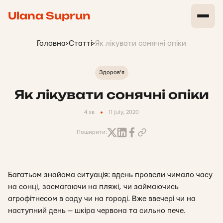
Ulana Suprun
Головна
>
Статті
>
Як лікувати сонячні опіки
Здоров'я
Як лікувати сонячні опіки
4 хв
11 july, 2020
Поширити:
Багатьом знайома ситуація: вдень провели чимало часу
на сонці, засмагаючи на пляжі, чи займаючись
агрофітнесом в саду чи на городі. Вже ввечері чи на
наступний день — шкіра червона та сильно пече.