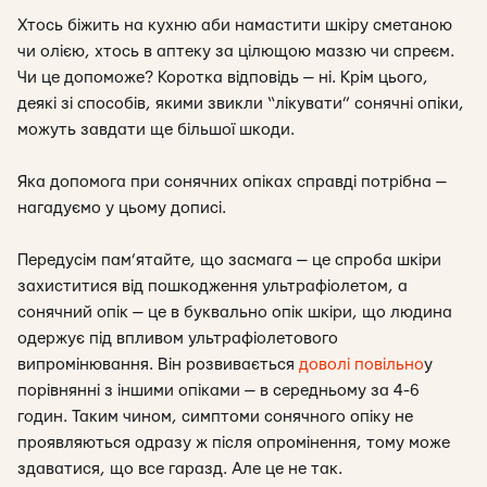
Хтось біжить на кухню аби намастити шкіру сметаною
чи олією, хтось в аптеку за цілющою маззю чи спреєм.
Чи це допоможе? Коротка відповідь — ні. Крім цього,
деякі зі способів, якими звикли “лікувати” сонячні опіки,
можуть завдати ще більшої шкоди.
Яка допомога при сонячних опіках справді потрібна —
нагадуємо у цьому дописі.
Передусім пам’ятайте, що засмага — це спроба шкіри
захиститися від пошкодження ультрафіолетом, а
сонячний опік — це в буквально опік шкіри, що людина
одержує під впливом ультрафіолетового
випромінювання. Він розвивається
доволі повільно
у
порівнянні з іншими опіками — в середньому за 4-6
годин. Таким чином, симптоми сонячного опіку не
проявляються одразу ж після опромінення, тому може
здаватися, що все гаразд. Але це не так.