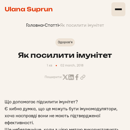
Ulana Suprun
Головна
>
Статті
>
Як посилити імунітет
Здоров'я
Як посилити імунітет
1 хв
02 march, 2018
Поширити:
Що допомагає підсилити імунітет?
Є хибна думка, що це можуть бути імуномодулятори,
хоча насправді вони не мають підтвердженої
ефективності.
Ще небезпечніше, коли з цією метою використовують